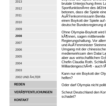
2013
brutale Unterjochung ihres 
SportfunktionÃ¤re des â€žIn
2012
betonen, dass die Spiele ein
2011
AuÃŸenkommissarin Benita F
einen Boykott der Spiele au
2010
deutsche Bundesregierung da
2009
Ohne Olympia-Boykott wird D
kÃ¶nnen, sagen mittlerweile i
2008
Regierungshaltung. Vor alle
2007
und AuÃŸenminister Steinmei
Umgang mit der chinesischen 
2006
medienwirksam den Dalai La
2005
aber aus wirtschaftlichen 
Chefin Claudia Roth. Schlie
2004
MilliardengeschÃ¤ft - auch 
2003
Kann nur ein Boykott der Ol
2002 UND Ã¤LTER
helfen?
REDEN
Oder darf Olympia nicht pol
VERÃ¶FFENTLICHUNGEN
Scheut Deutschland den Konfl
schadet?
KONTAKT