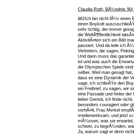
Claudia Roth, BÃ¼ndnis 90/
â€žIch bin nicht fÃ¼r einen B
einen Boykott auszuschlieÃŸ
sehr richtig, der immer gesag
die WeltÃ¶ffentlichkeit tatsÃ¤
AktivitÃ¤ten sich ein Bild 
passiert. Und da teile ich Ã
Vertretern, die sagen, Peking
Und dann muss das garantie
ist und was auch die Erwartu
die Olympischen Spiele sind u
selber. Weil man gesagt hat,
dass es eine Dynamik der Ve
sage, ich schlieÃŸe den Boyk
ein Freibrief, zu sagen, wir 
eine Fassade und hinter der 
lieber Gernot, ich finde nich
besonders couragiert oder g
verhÃ¤lt. Frau Merkel empfÃ
medienwirksam, und jetzt sch
mÃ¼ssen, was sie erwartet. 
schwer, zu begrÃ¼nden, waru
Ja, warum sagt er denn nicht,