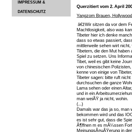
IMPRESSUM &
Querzitiert vom 2. April 20
DATENSCHUTZ
Yangzom Brauen, Hollywood-S
â€žWir sitzen da vor dem Fe
Machtlosigkeit, also was kan
Tibeter hier ich denke manc
dass so etwas passiert, dass
mittlerweile sehen wirt nicht,
Tibetern, die den Mut haben 
Spiel zu setzen. Uns Informat
Tibet, weil es gibt keine Jour
von chinesischen Polizisten, I
kenne von einige von Tibeter
Tibeter sagen: bitte ruft nic
durchsuchen die ganze Wohn
Lama sehen oder einen Alta
und in ein Arbeitsumerziehu
man weiÃŸ ja nicht, wohin.
(...)
Damals war das ja so, man wu
bekommen wird und das IOC 
es ist sehr gut, dass die Sp
Ã¶ffnen m es mÃ¼ssen Fortsc
MeinungsÃ¤uÃŸerung in dem 