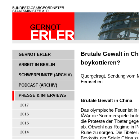
Brutale Gewalt in C
GERNOT ERLER
boykottieren?
ARBEIT IN BERLIN
SCHWERPUNKTE (ARCHIV)
Quergefragt, Sendung vom M
Fernsehen
PODCAST (ARCHIV)
PRESSE & INTERVIEWS
Brutale Gewalt in China
2017
Das olympische Feuer ist i
2016
fÃ¼r die Sommerspiele laufe
die Proteste der Tibeter ge
2015
ab. Obwohl das Regime in Pe
Ruhe zu sorgen. Die Tibeter 
2014
Boykotts der Spiele China z