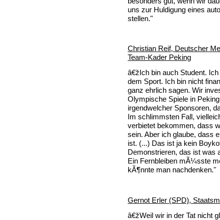
besonders gut, wenn wir dau
uns zur Huldigung eines aut
stellen."
Christian Reif, Deutscher Me
Team-Kader Peking
â€žIch bin auch Student. I
dem Sport. Ich bin nicht fin
ganz ehrlich sagen. Wir inves
Olympische Spiele in Peking.
irgendwelcher Sponsoren, da
Im schlimmsten Fall, vielle
verbietet bekommen, dass w
sein. Aber ich glaube, dass 
ist. (...) Das ist ja kein Boyko
Demonstrieren, das ist was a
Ein Fernbleiben mÃ¼sste m
kÃ¶nnte man nachdenken."
Gernot Erler (SPD), Staatsm
â€žWeil wir in der Tat nicht 