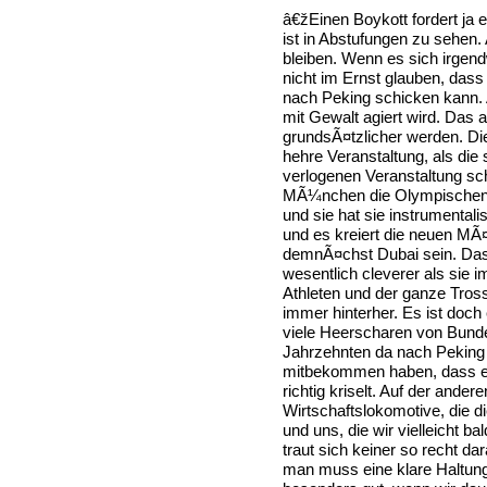
â€žEinen Boykott fordert j
ist in Abstufungen zu sehen
bleiben. Wenn es sich irgend
nicht im Ernst glauben, das
nach Peking schicken kann. A
mit Gewalt agiert wird. Das 
grundsÃ¤tzlicher werden. Di
hehre Veranstaltung, als die 
verlogenen Veranstaltung sc
MÃ¼nchen die Olympischen S
und sie hat sie instrumentali
und es kreiert die neuen MÃ¤
demnÃ¤chst Dubai sein. Das s
wesentlich cleverer als sie 
Athleten und der ganze Tross
immer hinterher. Es ist doch
viele Heerscharen von Bun
Jahrzehnten da nach Peking 
mitbekommen haben, dass es 
richtig kriselt. Auf der ander
Wirtschaftslokomotive, die d
und uns, die wir vielleicht ba
traut sich keiner so recht da
man muss eine klare Haltun