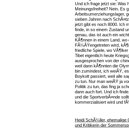
Und ich frage jetzt sie: Was 
Meinungsfreiheit? Nein. Es 
Arbeitsumerziehungslager, 
sieben Jahren nach SchÃ¤tz
jetzt gibt es noch 8000. Ich
finde, in so einem Zustand 
genau, das ist auch ein wich
KÃ¶nnen in einem Land, wo
FÃ¼ÃŸengetreten wird, kÃ¶n
friedliche Spiele, wo VÃ¶lk
Tibet eigentlich heute Kriegsg
ausgesprochen von der chin
weil dann kÃ¶nnten die Olymp
bin zumindest, ich weiÃŸ, es
Boykott passiert, weil alle s
zu tun. Nur man weiÃŸ ja von
Politik zu tun, das fing ja s
dann auch fort. Und ich finde
und die SportverbÃ¤nde soll
kommerzialisiert wird und f
Heidi SchÃ¼ller, ehemalige
und Kritikerin der Sommerspi