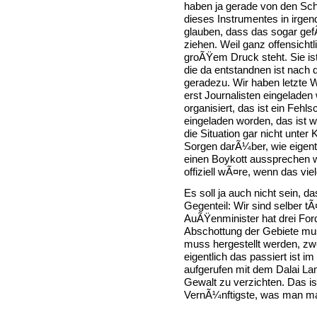
haben ja gerade von den Sch
dieses Instrumentes in irge
glauben, dass das sogar gefÃ
ziehen. Weil ganz offensichtl
groÃŸem Druck steht. Sie ist 
die da entstandnen ist nach d
geradezu. Wir haben letzte W
erst Journalisten eingelade
organisiert, das ist ein Feh
eingeladen worden, das ist 
die Situation gar nicht unter
Sorgen darÃ¼ber, wie eigent
einen Boykott aussprechen 
offiziell wÃ¤re, wenn das v
Es soll ja auch nicht sein, 
Gegenteil: Wir sind selber t
AuÃŸenminister hat drei Ford
Abschottung der Gebiete m
muss hergestellt werden, zw
eigentlich das passiert ist i
aufgerufen mit dem Dalai Lam
Gewalt zu verzichten. Das i
VernÃ¼nftigste, was man m