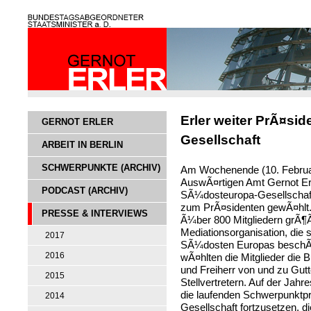
Erler weiter PrÃ¤si
GERNOT ERLER
Gesellschaft
ARBEIT IN BERLIN
SCHWERPUNKTE (ARCHIV)
Am Wochenende (10. Februar
AuswÃ¤rtigen Amt Gernot Er
PODCAST (ARCHIV)
SÃ¼dosteuropa-Gesellschaf
zum PrÃ¤sidenten gewÃ¤hlt. E
PRESSE & INTERVIEWS
Ã¼ber 800 Mitgliedern grÃ¶
Mediationsorganisation, die
2017
SÃ¼dosten Europas beschÃ¤f
2016
wÃ¤hlten die Mitglieder die
und Freiherr von und zu Gu
2015
Stellvertretern. Auf der Ja
die laufenden Schwerpunkt
2014
Gesellschaft fortzusetzen, d