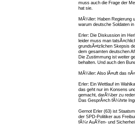
muss auch die Frage der Meh
hat sie.
MÃ¼ller: Haben Regierung u
warum deutsche Soldaten in 
Erler: Die Diskussion im Herb
leider muss man tatsÃ¤chlich
grundsÃ¤tzlichen Skepsis de
dem gesamten deutschen Afg
Die Zustimmung ist weiter 
behalten. Und auch den Bun
MÃ¼ller: Also lÃ¤uft das nÃ
Erler: Ein Wettlauf im Wah
das geht nur im Konsens und 
gemacht, darÃ¼ber zu reden
Das GesprÃ¤ch fÃ¼hrte Ingr
Gernot Erler (63) ist Staats
der SPD-Politiker aus Freibu
fÃ¼r AuÃŸen- und Sicherheit