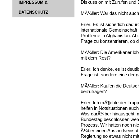
Diskussion mit Zurufen und B
IMPRESSUM &
DATENSCHUTZ
MÃ¼ller: War das nicht auch 
Erler: Es ist sicherlich dadur
internationale Gemeinschaft
Probleme in Afghanistan. Aber
Frage zu konzentrieren, o
MÃ¼ller: Die Amerikaner lob
mit dem Rest?
Erler: Ich denke, es ist deu
Frage ist, sondern eine der g
MÃ¼ller: Kaufen die Deutsc
beizutragen?
Erler: Ich mÃ¶chte der Trupp
helfen in Notsituationen auc
Was darÃ¼ber hinausgeht, m
Bundestag beschlossen werde
Prozess. Wir hatten noch ni
Ã¼ber einen Auslandseinsatz
Regierung so etwas nicht mit