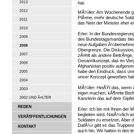
2013
hat.
2012
MÃ¼ller: Am Wochenende gab
PlÃ¤ne, mehr deutsche Sold
2011
das Nein der Minister eher ei
2010
Erler: In der Bundesregierun
2009
des Bundestagsmandats bleib
neue Aufgaben Ã¼bernehmen.
2008
Obergrenze. Die Diskussion,
2007
zÃ¤hlt als andere BeitrÃ¤ge, 
Gesamtkonzept, das im Verg
2006
Afghanistan positiv aufgeno
habe den Eindruck, dass unse
2005
unser Konzept geworben ha
2004
MÃ¼ller: HeiÃŸt das, wenn 
2003
eigen machen, kÃ¶nnte Berli
2002 UND Ã¤LTER
Kanzlerin das auf dem Gipfel
REDEN
Erler: Ich bin mit Ihnen der
begleiten wird. NatÃ¼rlich w
VERÃ¶FFENTLICHUNGEN
Soldaten zu ersetzen. Aber d
DafÃ¼r gibt es das Truppens
KONTAKT
auch hin. Wir hatten in den le