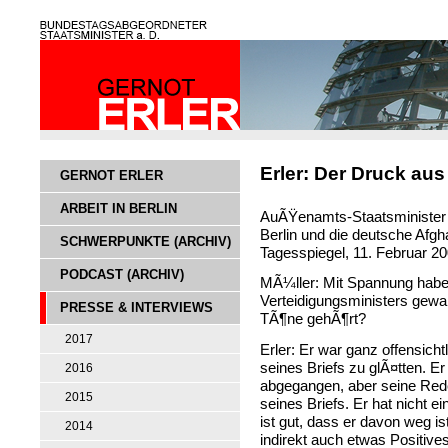
Erler: Der Druck aus
GERNOT ERLER
ARBEIT IN BERLIN
AuÃŸenamts-Staatsministe
Berlin und die deutsche Afgh
SCHWERPUNKTE (ARCHIV)
Tagesspiegel, 11. Februar 2
PODCAST (ARCHIV)
MÃ¼ller: Mit Spannung haben
Verteidigungsministers gewa
PRESSE & INTERVIEWS
TÃ¶ne gehÃ¶rt?
2017
Erler: Er war ganz offensich
seines Briefs zu glÃ¤tten. Er
2016
abgegangen, aber seine Rede
2015
seines Briefs. Er hat nicht e
ist gut, dass er davon weg 
2014
indirekt auch etwas Positiv