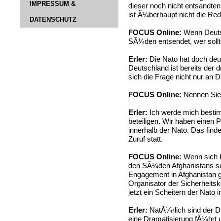
IMPRESSUM &
dieser noch nicht entsandte
ist Ã¼berhaupt nicht die Red
DATENSCHUTZ
FOCUS Online:
Wenn Deutsc
SÃ¼den entsendet, wer sollt
Erler:
Die Nato hat doch deut
Deutschland ist bereits der d
sich die Frage nicht nur an D
FOCUS Online:
Nennen Sie 
Erler:
Ich werde mich bestim
beteiligen. Wir haben einen 
innerhalb der Nato. Das finde
Zuruf statt.
FOCUS Online:
Wenn sich k
den SÃ¼den Afghanistans se
Engagement in Afghanistan ge
Organisator der Sicherheitsko
jetzt ein Scheitern der Nato 
Erler:
NatÃ¼rlich sind der 
eine Dramatisierung fÃ¼hrt 