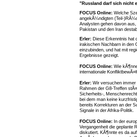
"Russland darf sich nicht 
FOCUS Online:
Welche Szen
angekÃ¼ndigten (Teil-)RÃ¼
Analysten gehen davon aus
Pakistan und den Iran destabi
Erler:
Diese Erkenntnis hat d
irakischen Nachbarn in den 
einzubinden, und hat mit re
Ergebnisse gezeigt.
FOCUS Online:
Wie kÃ¶nnen
internationale KonfliktbewÃ
Erler:
Wir versuchen immer w
Rahmen der G8-Treffen stÃ¤rk
Sicherheits-, Menschenrechts
bei dem man keine kurzfrist
bereits Korrekturen an der 
Signale in der Afrika-Politik.
FOCUS Online:
In der europ
Vergangenheit die geplante
diskutiert. KÃ¶nnte es da au