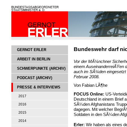
Bundeswehr darf nic
GERNOT ERLER
ARBEIT IN BERLIN
Vor der MÃ¼nchner Sicherhei
einem AuseinanderreiÃŸen d
SCHWERPUNKTE (ARCHIV)
auch im SÃ¼den eingesetzt 
Februar 2008.
PODCAST (ARCHIV)
Von Fabian LÃ¶he
PRESSE & INTERVIEWS
FOCUS Online:
US-Verteidi
2017
Deutschland in einem Brief 
SÃ¼den Afghanistans Truppe
2016
dagegen. Mit welcher BegrÃ
2015
Soldaten in den SÃ¼den Afg
2014
Erler:
Wir haben als eines d