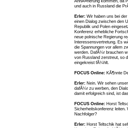
AnnÃ¤herung kommen, da Po
und auch in Russland die Pr
Erler:
Wir haben uns bei de
einen Dialog zwischen den 
Republik und Polen eingesetz
Konferenz erhebliche Fortsch
neue polnische Regierung rea
Interessensvertretung. Es
die Spannungen vor allem z
werden. DafÃ¼r brauchen wi
von Russland zerstreut, so d
eingekreist fÃ¼hlt.
FOCUS Online:
KÃ¶nnte Deu
Erler:
Nein. Wir sehen unsere
dafÃ¼r zu werben, den Dialo
damit erfolgreich sind, ist 
FOCUS Online:
Horst Teltsc
Sicherheitskonferenz leiten
Nachfolger?
Erler:
Horst Teltschik hat seh