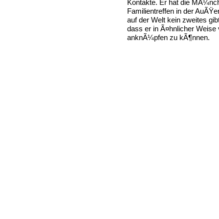
Kontakte. Er hat die MÃ¼nch
Familientreffen in der AuÃŸe
auf der Welt kein zweites gib
dass er in Ã¤hnlicher Weise 
anknÃ¼pfen zu kÃ¶nnen.