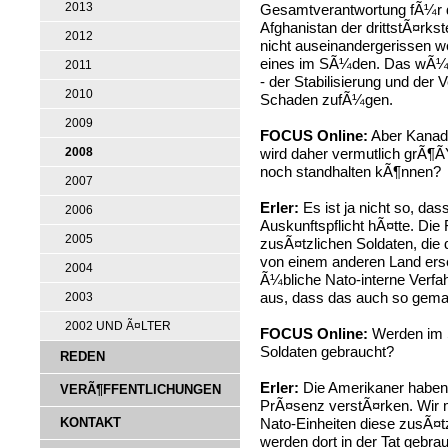
2013
Gesamtverantwortung fÃ¼r 
Afghanistan der drittstÃ¤rks
2012
nicht auseinandergerissen 
eines im SÃ¼den. Das wÃ¼r
2011
- der Stabilisierung und der
2010
Schaden zufÃ¼gen.
2009
FOCUS Online:
Aber Kanada
2008
wird daher vermutlich grÃ¶
noch standhalten kÃ¶nnen?
2007
Erler:
Es ist ja nicht so, das
2006
Auskunftspflicht hÃ¤tte. D
2005
zusÃ¤tzlichen Soldaten, die 
von einem anderen Land er
2004
Ã¼bliche Nato-interne Verfa
aus, dass das auch so gema
2003
2002 UND Ã¤LTER
FOCUS Online:
Werden im 
Soldaten gebraucht?
REDEN
Erler:
Die Amerikaner haben
VERÃ¶FFENTLICHUNGEN
PrÃ¤senz verstÃ¤rken. Wir
KONTAKT
Nato-Einheiten diese zusÃ¤tz
werden dort in der Tat gebra