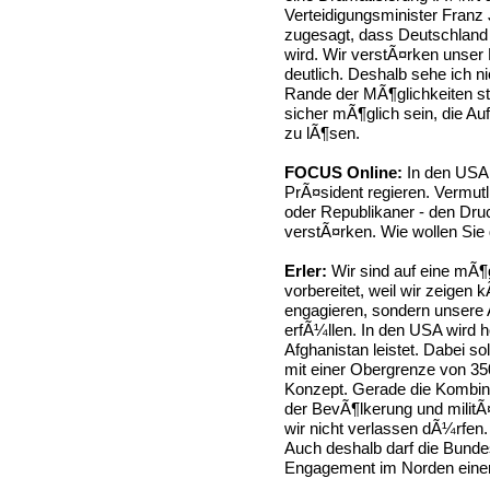
Verteidigungsminister Franz
zugesagt, dass Deutschland
wird. Wir verstÃ¤rken unse
deutlich. Deshalb sehe ich 
Rande der MÃ¶glichkeiten st
sicher mÃ¶glich sein, die A
zu lÃ¶sen.
FOCUS Online:
In den USA 
PrÃ¤sident regieren. Vermutl
oder Republikaner - den Dru
verstÃ¤rken. Wie wollen Si
Erler:
Wir sind auf eine mÃ¶
vorbereitet, weil wir zeigen 
engagieren, sondern unsere 
erfÃ¼llen. In den USA wird 
Afghanistan leistet. Dabei so
mit einer Obergrenze von 3
Konzept. Gerade die Kombina
der BevÃ¶lkerung und militÃ¤
wir nicht verlassen dÃ¼rfen. 
Auch deshalb darf die Bundes
Engagement im Norden einer