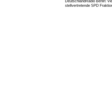
DeutschlandRadio Berlin: Vie
stellvertretende SPD Frakti