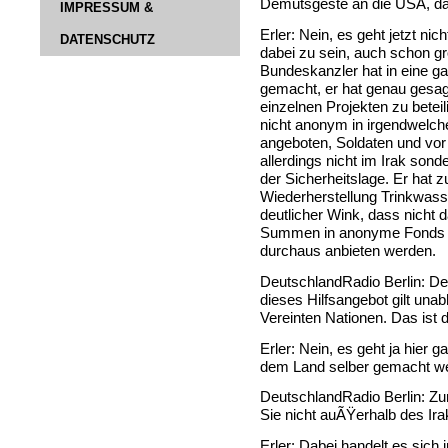
Demutsgeste an die USA, da
IMPRESSUM &
Erler: Nein, es geht jetzt ni
DATENSCHUTZ
dabei zu sein, auch schon g
Bundeskanzler hat in eine 
gemacht, er hat genau gesagt
einzelnen Projekten zu betei
nicht anonym in irgendwelche
angeboten, Soldaten und vor 
allerdings nicht im Irak so
der Sicherheitslage. Er hat 
Wiederherstellung Trinkwasse
deutlicher Wink, dass nicht 
Summen in anonyme Fonds ei
durchaus anbieten werden.
DeutschlandRadio Berlin: De
dieses Hilfsangebot gilt una
Vereinten Nationen. Das ist
Erler: Nein, es geht ja hier 
dem Land selber gemacht w
DeutschlandRadio Berlin: Z
Sie nicht auÃŸerhalb des Ira
Erler: Dabei handelt es sich 