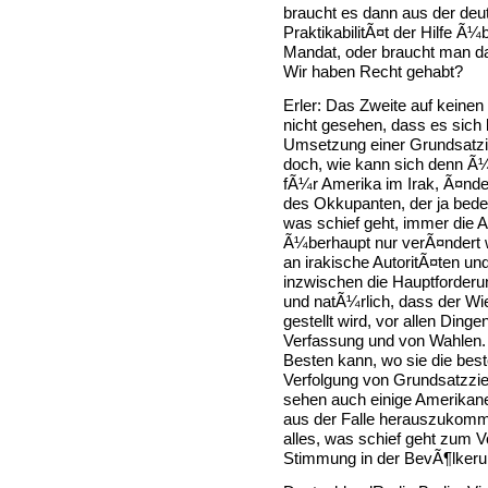
braucht es dann aus der deu
PraktikabilitÃ¤t der Hilfe 
Mandat, oder braucht man das
Wir haben Recht gehabt?
Erler: Das Zweite auf keinen
nicht gesehen, dass es sich 
Umsetzung einer Grundsatzid
doch, wie kann sich denn Ã¼
fÃ¼r Amerika im Irak, Ã¤nder
des Okkupanten, der ja bede
was schief geht, immer die 
Ã¼berhaupt nur verÃ¤ndert 
an irakische AutoritÃ¤ten un
inzwischen die Hauptforderu
und natÃ¼rlich, dass der Wi
gestellt wird, vor allen Ding
Verfassung und von Wahlen.
Besten kann, wo sie die best
Verfolgung von Grundsatzziel
sehen auch einige Amerikane
aus der Falle herauszukomme
alles, was schief geht zum 
Stimmung in der BevÃ¶lkeru