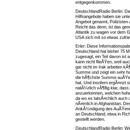
entgegenkommen.
DeutschlandRadio Berlin: D
Hilfsangebote haben sie unte
Angebot genannt, Polizisten
Reicht das denn, ist das g
Atlantik zu wagen vor dem 
USA sich mit so etwas zufri
Erler: Diese Informationspalet
Deutschland hat bisher 75 Mi
zugesagt, ein Teil davon ist
kann nicht flieÃŸen, weil auc
gar nicht im Irak arbeiten kÃ
Summe und zeigt ein sehr h
die hÃ¶chste Summe auÃŸerh
hat. Und insofern ergÃ¤nzt s
natÃ¼rlich vÃ¶llig klar, dass 
anzuerkennen, welchen hohe
da wo es tatsÃ¤chlich auch 
nÃ¤mlich in Afghanistan. Des
AnkÃ¼ndigung des AuÃŸenmi
an Deutschland, etwa in Ric
gestellt werden.
DeutschlandRadio Berlin: We