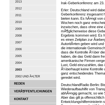
2013
Irak-Geberkonferenz am 23. 
2012
Erler: Deutschland wird dabei
Geberkonferenz insgesamt 
2011
bieten kann. Es hÃ¤ngt von 
2010
Wochen noch ganz entschei
inzwischen, dass ohne eine 
2009
mÃ¶glicherweise diese Gebe
Ergebnis kommen wird. Es hÃ
2008
es einen Zeitplan zur Ãœber
2007
AutoritÃ¤ten geben wird und 
die internationale Gemeinscha
2006
dass die Kontrolle Ã¼ber di
2005
haben, die das Geld dann fre
amerikanische Firmen vergeb
2004
Lust, Geld einzuzahlen, das i
Ã¼berhaupt keine Kontrolle 
2003
ganz entscheidendes Thema 
2002 UND Ã¤LTER
geredet wird.
REDEN
DeutschlandRadio Berlin: Bis
Wiederaufbauhilfe von Transp
VERÃ¶FFENTLICHUNGEN
abhÃ¤ngig gemacht, so wie 
Aber das gilt ja offensichtlic
KONTAKT
Entwicklungshilfeministerin sa