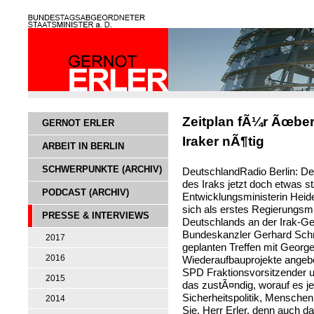
Zeitplan fÃ¼r Ãœbe
GERNOT ERLER
Iraker nÃ¶tig
ARBEIT IN BERLIN
SCHWERPUNKTE (ARCHIV)
DeutschlandRadio Berlin: De
des Iraks jetzt doch etwas st
PODCAST (ARCHIV)
Entwicklungsministerin Heid
sich als erstes Regierungsmi
PRESSE & INTERVIEWS
Deutschlands an der Irak-G
Bundeskanzler Gerhard Schr
2017
geplanten Treffen mit Georg
2016
Wiederaufbauprojekte angebot
SPD Fraktionsvorsitzender und
2015
das zustÃ¤ndig, worauf es j
Sicherheitspolitik, Menschen
2014
Sie, Herr Erler, denn auch d