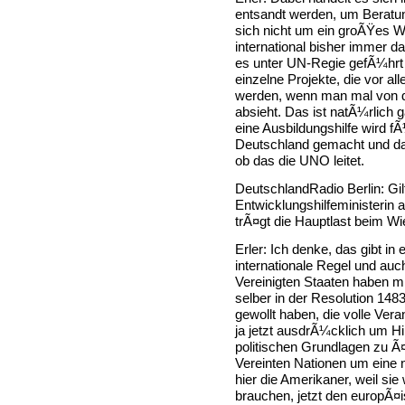
entsandt werden, um Beratun
sich nicht um ein groÃŸes W
international bisher immer 
es unter UN-Regie gefÃ¼hrt 
einzelne Projekte, die vor a
werden, wenn man mal von d
absieht. Das ist natÃ¼rlic
eine Ausbildungshilfe wird f
Deutschland gemacht und das
ob das die UNO leitet.
DeutschlandRadio Berlin: Gil
Entwicklungshilfeministerin 
trÃ¤gt die Hauptlast beim W
Erler: Ich denke, das gibt in
internationale Regel und auch
Vereinigten Staaten haben m
selber in der Resolution 14
gewollt haben, die volle Ve
ja jetzt ausdrÃ¼cklich um Hi
politischen Grundlagen zu Ã¤n
Vereinten Nationen um eine 
hier die Amerikaner, weil sie
brauchen, jetzt den europÃ¤