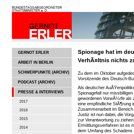
Spionage hat im deu
GERNOT ERLER
VerhÃ¤ltnis nichts 
ARBEIT IN BERLIN
SCHWERPUNKTE (ARCHIV)
Zu dem im Oktober aufgedeck
Vorsitzende des Deutsch-Bu
PODCAST (ARCHIV)
Als deutscher AuÃŸenpolitik
PRESSE & INTERVIEWS
Spionagefall nur missbilligen
gewordenen VorwÃ¼rfe als zu
2017
eine empfindliche StÃ¶rung i
Zusammenarbeit im Bereich d
2016
Justiz ist nun dabei, die Vo
2015
zur Verantwortung zu ziehen
Ermittlungsverfahren ist es m
2014
dem Umfang des Schadens S