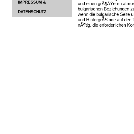
IMPRESSUM &
und einen grÃ¶ÃŸeren atmos
bulgarischen Beziehungen zu
DATENSCHUTZ
wenn die bulgarische Seite 
und HintergrÃ¼nde auf den Tis
nÃ¶tig, die erforderlichen K