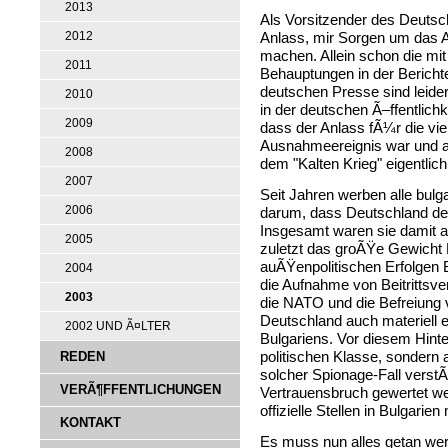
2013
Als Vorsitzender des Deutsc
2012
Anlass, mir Sorgen um das 
machen. Allein schon die mi
2011
Behauptungen in der Berichte
deutschen Presse sind leider
2010
in der deutschen Ã–ffentlich
2009
dass der Anlass fÃ¼r die vie
Ausnahmeereignis war und au
2008
dem "Kalten Krieg" eigentlic
2007
Seit Jahren werben alle bulga
2006
darum, dass Deutschland der 
Insgesamt waren sie damit a
2005
zuletzt das groÃŸe Gewicht 
auÃŸenpolitischen Erfolgen B
2004
die Aufnahme von Beitrittsve
2003
die NATO und die Befreiung
Deutschland auch materiell e
2002 UND Ã¤LTER
Bulgariens. Vor diesem Hint
REDEN
politischen Klasse, sondern
solcher Spionage-Fall verst
VERÃ¶FFENTLICHUNGEN
Vertrauensbruch gewertet wer
offizielle Stellen in Bulgarien
KONTAKT
Es muss nun alles getan we