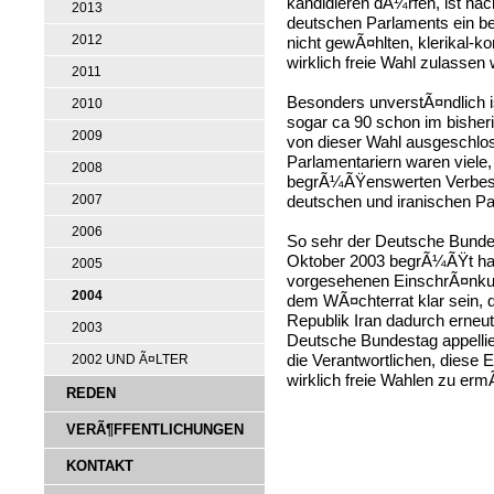
kandidieren dÃ¼rfen, ist n
2013
deutschen Parlaments ein b
2012
nicht gewÃ¤hlten, klerikal-k
wirklich freie Wahl zulassen 
2011
Besonders unverstÃ¤ndlich 
2010
sogar ca 90 schon im bisher
2009
von dieser Wahl ausgeschlos
Parlamentariern waren viele,
2008
begrÃ¼ÃŸenswerten Verbes
deutschen und iranischen Pa
2007
2006
So sehr der Deutsche Bunde
Oktober 2003 begrÃ¼ÃŸt hat,
2005
vorgesehenen EinschrÃ¤nkun
2004
dem WÃ¤chterrat klar sein, 
Republik Iran dadurch erneu
2003
Deutsche Bundestag appellie
die Verantwortlichen, dies
2002 UND Ã¤LTER
wirklich freie Wahlen zu erm
REDEN
VERÃ¶FFENTLICHUNGEN
KONTAKT