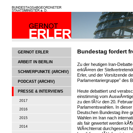
Bundestag fordert fr
GERNOT ERLER
ARBEIT IN BERLIN
Zu der heutigen Iran-Debat
erklÃ¤ren der Stellvertreten
SCHWERPUNKTE (ARCHIV)
Erler, und der Vorsitzende d
Parlamentariergruppe" des B
PODCAST (ARCHIV)
Heute debattiert und verabs
PRESSE & INTERVIEWS
einstimmig vom AuswÃ¤rtig
2017
zu den fÃ¼r den 20. Februar
Parlamentswahlen. In dieser
2016
Deutschen Bundestag ihre g
Wahlen im Iran nach internat
2015
als fair gewertet werden kÃ¶
2014
WÃ¤chterrat durchgesetzt ha