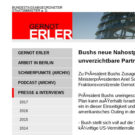
Bushs neue Nahostpo
GERNOT ERLER
unverzichtbare Part
ARBEIT IN BERLIN
SCHWERPUNKTE (ARCHIV)
Zu PrÃ¤sident Bushs Zusage
MinisterprÃ¤sidenten Ariel S
PODCAST (ARCHIV)
Fraktionsvorsitzende Gernot 
PRESSE & INTERVIEWS
PrÃ¤sident Bushs uneinges
Plan kann auÃŸerhalb Israels 
2017
ein in dieser Einseitigkeit un
2016
amerikanisches Outing in der
2015
- Bush stellt sich voll auf d
kÃ¼nftige US-Vermittlerrol
2014