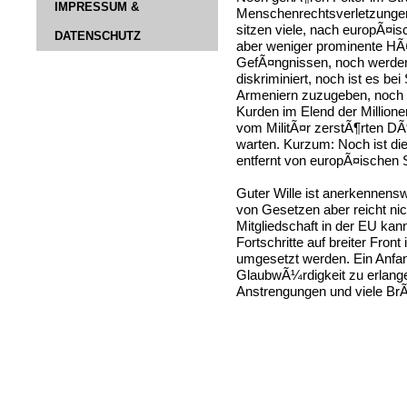
IMPRESSUM &
Menschenrechtsverletzungen
sitzen viele, nach europÃ¤
DATENSCHUTZ
aber weniger prominente HÃ¤f
GefÃ¤ngnissen, noch werden 
diskriminiert, noch ist es be
Armeniern zuzugeben, noch 
Kurden im Elend der Million
vom MilitÃ¤r zerstÃ¶rten DÃ
warten. Kurzum: Noch ist die
entfernt von europÃ¤ischen 
Guter Wille ist anerkennensw
von Gesetzen aber reicht nic
Mitgliedschaft in der EU kan
Fortschritte auf breiter Fron
umgesetzt werden. Ein Anfan
GlaubwÃ¼rdigkeit zu erlange
Anstrengungen und viele BrÃ