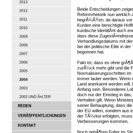
2013
Beide Entscheidungen zeige
2012
Reformrhetorik nun wirklich a
begrÃ¼ÃŸen, da daraus vor 
2011
Kurden eine berechtigte Hof
2010
kurdische IdentitÃ¤t doch end
dass diese ZugestÃ¤ndnisse n
2009
Verhandlungsdatums mit der 
2008
bei der politische Elite in 
begonnen hat.
2007
Fakt ist, dass es ohne grÃ¶
2006
zurÃ¼ck mehr gibt und die 
2005
Normalisierungsschritten im
immer lauter werden. Wenn d
2004
Land anerkannt werden will,
2003
Anfang sein. Besonderes Lob 
doch nur der Einstieg in das
2002 UND Ã¤LTER
Verhalten gilt. Wenn Ministe
seiner Behauptung, dass die
REDEN
der EU willen, sondern aus
VERÃ¶FFENTLICHUNGEN
der TÃ¼rkei erfolgten, muss
Verbesserungen kommen.
KONTAKT
Noch gehÃ¶ren Folter im Str