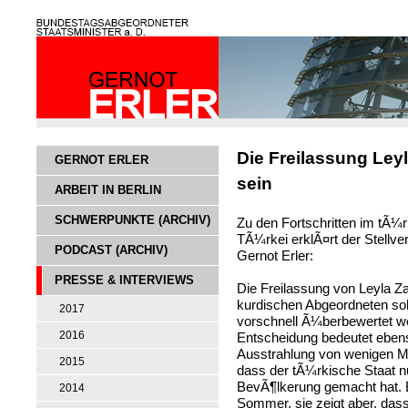
Die Freilassung Ley
GERNOT ERLER
sein
ARBEIT IN BERLIN
SCHWERPUNKTE (ARCHIV)
Zu den Fortschritten im tÃ¼r
TÃ¼rkei erklÃ¤rt der Stellv
PODCAST (ARCHIV)
Gernot Erler:
PRESSE & INTERVIEWS
Die Freilassung von Leyla Z
kurdischen Abgeordneten soll
2017
vorschnell Ã¼berbewertet we
2016
Entscheidung bedeutet ebens
Ausstrahlung von wenigen Mi
2015
dass der tÃ¼rkische Staat n
BevÃ¶lkerung gemacht hat. 
2014
Sommer, sie zeigt aber, dass