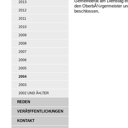
Gemeinderat am Dienstag ein
2013
den OberbÃ¼rgermeister und
2012
beschlossen.
2011
2010
2009
2008
2007
2006
2005
2004
2003
2002 UND Ã¤LTER
REDEN
VERÃ¶FFENTLICHUNGEN
KONTAKT