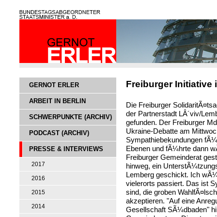
Freiburger Initiativ
GERNOT ERLER
ARBEIT IN BERLIN
Die Freiburger SolidaritÃ¤t
der Partnerstadt LÂ´viv/Lem
SCHWERPUNKTE (ARCHIV)
gefunden. Der Freiburger Md
Ukraine-Debatte am Mittwoc
PODCAST (ARCHIV)
Sympathiebekundungen fÃ¼r 
Ebenen und fÃ¼hrte dann wÃ¶
PRESSE & INTERVIEWS
Freiburger Gemeinderat gest
2017
hinweg, ein UnterstÃ¼tzung
Lemberg geschickt. Ich wÃ
2016
vielerorts passiert. Das ist 
sind, die groben WahlfÃ¤ls
2015
akzeptieren. "Auf eine Anre
2014
Gesellschaft SÃ¼dbaden" hin,