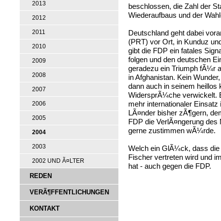
2013
beschlossen, die Zahl der St
Wiederaufbaus und der Wahl
2012
Deutschland geht dabei vora
2011
(PRT) vor Ort, in Kunduz un
2010
gibt die FDP ein fatales Sig
folgen und den deutschen E
2009
geradezu ein Triumph fÃ¼r a
2008
in Afghanistan. Kein Wunder
dann auch in seinem heillos k
2007
WidersprÃ¼che verwickelt. E
mehr internationaler Einsatz 
2006
LÃ¤nder bisher zÃ¶gern, dem 
2005
FDP die VerlÃ¤ngerung des M
gerne zustimmen wÃ¼rde.
2004
2003
Welch ein GlÃ¼ck, dass die
Fischer vertreten wird und i
2002 UND Ã¤LTER
hat - auch gegen die FDP.
REDEN
VERÃ¶FFENTLICHUNGEN
KONTAKT