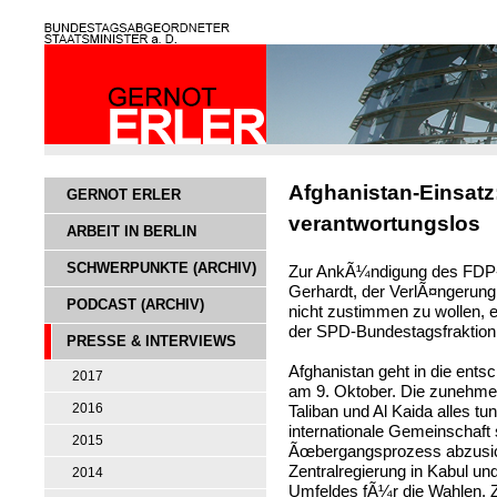
Afghanistan-Einsatz
GERNOT ERLER
verantwortungslos
ARBEIT IN BERLIN
SCHWERPUNKTE (ARCHIV)
Zur AnkÃ¼ndigung des FDP-
Gerhardt, der VerlÃ¤ngerung
PODCAST (ARCHIV)
nicht zustimmen zu wollen, e
der SPD-Bundestagsfraktion,
PRESSE & INTERVIEWS
Afghanistan geht in die ent
2017
am 9. Oktober. Die zunehm
2016
Taliban und Al Kaida alles t
internationale Gemeinschaft s
2015
Ãœbergangsprozess abzusic
Zentralregierung in Kabul un
2014
Umfeldes fÃ¼r die Wahlen. Z