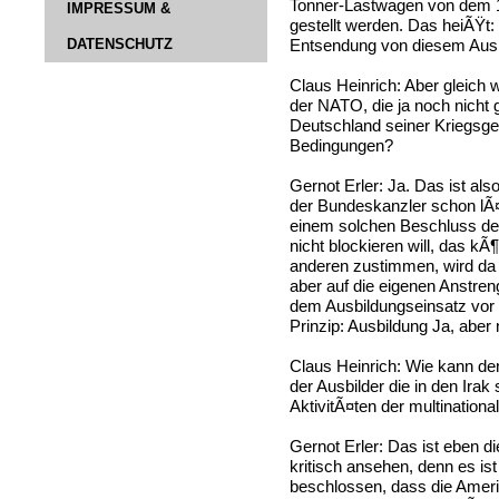
Tonner-Lastwagen von dem 1
IMPRESSUM &
gestellt werden. Das heiÃŸt:
DATENSCHUTZ
Entsendung von diesem Ausbi
Claus Heinrich: Aber gleich
der NATO, die ja noch nicht ge
Deutschland seiner Kriegsge
Bedingungen?
Gernot Erler: Ja. Das ist al
der Bundeskanzler schon lÃ
einem solchen Beschluss 
nicht blockieren will, das kÃ
anderen zustimmen, wird da
aber auf die eigenen Anstren
dem Ausbildungseinsatz vor O
Prinzip: Ausbildung Ja, aber n
Claus Heinrich: Wie kann de
der Ausbilder die in den Irak
AktivitÃ¤ten der multinatio
Gernot Erler: Das ist eben di
kritisch ansehen, denn es ist v
beschlossen, dass die Amer