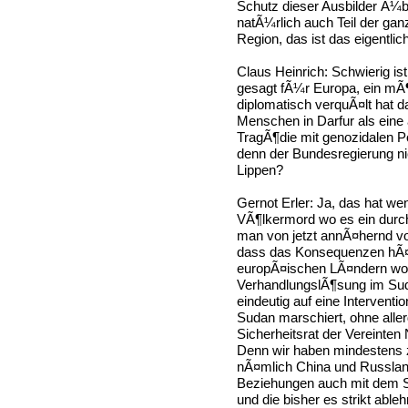
Schutz dieser Ausbilder Ã
natÃ¼rlich auch Teil der gan
Region, das ist das eigentli
Claus Heinrich: Schwierig is
gesagt fÃ¼r Europa, ein mÃ
diplomatisch verquÃ¤lt hat
Menschen in Darfur als ein
TragÃ¶die mit genozidalen 
denn der Bundesregierung n
Lippen?
Gernot Erler: Ja, das hat wen
VÃ¶lkermord wo es ein durch
man von jetzt annÃ¤hernd vo
dass das Konsequenzen hÃ¤t
europÃ¤ischen LÃ¤ndern wol
VerhandlungslÃ¶sung im Sud
eindeutig auf eine Interventi
Sudan marschiert, ohne alle
Sicherheitsrat der Vereinten
Denn wir haben mindestens z
nÃ¤mlich China und Russland
Beziehungen auch mit dem S
und die bisher es strikt abl