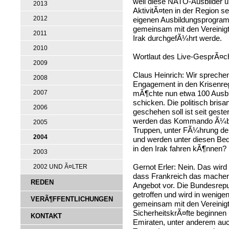
weil diese NATO-Ausbilder u
2013
AktivitÃ¤ten in der Region s
2012
eigenen Ausbildungsprogramm
gemeinsam mit den Vereinig
2011
Irak durchgefÃ¼hrt werde.
2010
Wortlaut des Live-GesprÃ¤c
2009
Claus Heinrich: Wir sprech
2008
Engagement in den Krisenre
mÃ¶chte nun etwa 100 Ausbil
2007
schicken. Die politisch bri
2006
geschehen soll ist seit gest
werden das Kommando Ã¼ber
2005
Truppen, unter FÃ¼hrung de
2004
und werden unter diesen Be
in den Irak fahren kÃ¶nnen?
2003
Gernot Erler: Nein. Das wird 
2002 UND Ã¤LTER
dass Frankreich das machen w
REDEN
Angebot vor. Die Bundesrepu
getroffen und wird in wenig
VERÃ¶FFENTLICHUNGEN
gemeinsam mit den Vereinigt
SicherheitskrÃ¤fte beginnen 
KONTAKT
Emiraten, unter anderem au