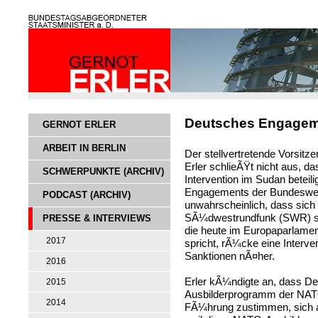
Deutsches Engagem
GERNOT ERLER
ARBEIT IN BERLIN
Der stellvertretende Vorsit
Erler schlieÃŸt nicht aus, d
SCHWERPUNKTE (ARCHIV)
Intervention im Sudan beteil
Engagements der Bundeswehr
PODCAST (ARCHIV)
unwahrscheinlich, dass sich
SÃ¼dwestrundfunk (SWR) sag
PRESSE & INTERVIEWS
die heute im Europaparlamen
2017
spricht, rÃ¼cke eine Interve
Sanktionen nÃ¤her.
2016
Erler kÃ¼ndigte an, dass D
2015
Ausbilderprogramm der NATO
2014
FÃ¼hrung zustimmen, sich ab