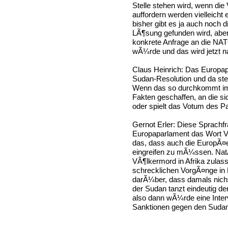
Stelle stehen wird, wenn di
auffordern werden vielleicht
bisher gibt es ja auch noch 
LÃ¶sung gefunden wird, aber
konkrete Anfrage an die NATO
wÃ¼rde und das wird jetzt na
Claus Heinrich: Das Europap
Sudan-Resolution und da ste
Wenn das so durchkommt im
Fakten geschaffen, an die 
oder spielt das Votum des P
Gernot Erler: Diese Sprachfr
Europaparlament das Wort V
das, dass auch die EuropÃ¤
eingreifen zu mÃ¼ssen. Nat
VÃ¶lkermord in Afrika zulass
schrecklichen VorgÃ¤nge in
darÃ¼ber, dass damals nicht 
der Sudan tanzt eindeutig d
also dann wÃ¼rde eine Inter
Sanktionen gegen den Sudan