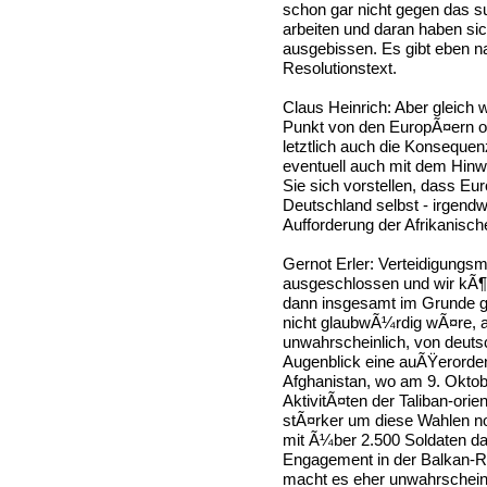
schon gar nicht gegen das s
arbeiten und daran haben si
ausgebissen. Es gibt eben n
Resolutionstext.
Claus Heinrich: Aber gleich
Punkt von den EuropÃ¤ern of
letztlich auch die Konseque
eventuell auch mit dem Hin
Sie sich vorstellen, dass Eu
Deutschland selbst - irgend
Aufforderung der Afrikanisc
Gernot Erler: Verteidigungsmi
ausgeschlossen und wir kÃ¶
dann insgesamt im Grunde 
nicht glaubwÃ¼rdig wÃ¤re, a
unwahrscheinlich, von deuts
Augenblick eine auÃŸerordent
Afghanistan, wo am 9. Oktobe
AktivitÃ¤ten der Taliban-orien
stÃ¤rker um diese Wahlen noc
mit Ã¼ber 2.500 Soldaten da
Engagement in der Balkan-Re
macht es eher unwahrscheinl