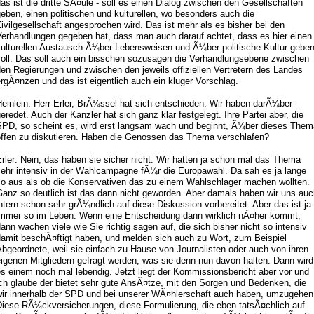
as ist die dritte SÃ¤ule - soll es einen Dialog zwischen den Gesellschaften
eben, einen politischen und kulturellen, wo besonders auch die
ivilgesellschaft angesprochen wird. Das ist mehr als es bisher bei den
Verhandlungen gegeben hat, dass man auch darauf achtet, dass es hier einen
kulturellen Austausch Ã¼ber Lebensweisen und Ã¼ber politische Kultur gebe
soll. Das soll auch ein bisschen sozusagen die Verhandlungsebene zwischen
en Regierungen und zwischen den jeweils offiziellen Vertretern des Landes
rgÃ¤nzen und das ist eigentlich auch ein kluger Vorschlag.
einlein: Herr Erler, BrÃ¼ssel hat sich entschieden. Wir haben darÃ¼ber
eredet. Auch der Kanzler hat sich ganz klar festgelegt. Ihre Partei aber, die
SPD, so scheint es, wird erst langsam wach und beginnt, Ã¼ber dieses Them
offen zu diskutieren. Haben die Genossen das Thema verschlafen?
rler: Nein, das haben sie sicher nicht. Wir hatten ja schon mal das Thema
sehr intensiv in der Wahlcampagne fÃ¼r die Europawahl. Da sah es ja lange
so aus als ob die Konservativen das zu einem Wahlschlager machen wollten.
Ganz so deutlich ist das dann nicht geworden. Aber damals haben wir uns auc
ntern schon sehr grÃ¼ndlich auf diese Diskussion vorbereitet. Aber das ist ja
immer so im Leben: Wenn eine Entscheidung dann wirklich nÃ¤her kommt,
ann wachen viele wie Sie richtig sagen auf, die sich bisher nicht so intensiv
damit beschÃ¤ftigt haben, und melden sich auch zu Wort, zum Beispiel
bgeordnete, weil sie einfach zu Hause von Journalisten oder auch von ihren
igenen Mitgliedern gefragt werden, was sie denn nun davon halten. Dann wird
s einem noch mal lebendig. Jetzt liegt der Kommissionsbericht aber vor und
ch glaube der bietet sehr gute AnsÃ¤tze, mit den Sorgen und Bedenken, die
wir innerhalb der SPD und bei unserer WÃ¤hlerschaft auch haben, umzugehen
Diese RÃ¼ckversicherungen, diese Formulierung, die eben tatsÃ¤chlich auf