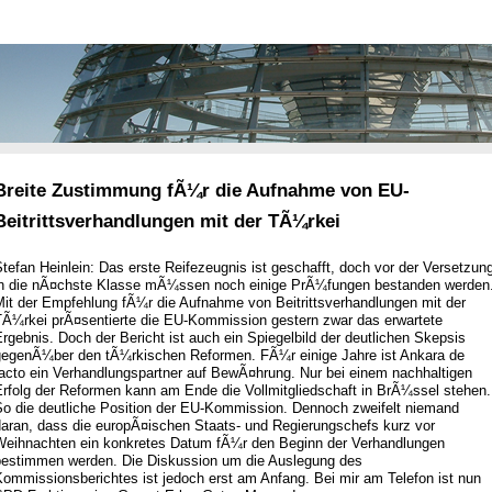
Breite Zustimmung fÃ¼r die Aufnahme von EU-
Beitrittsverhandlungen mit der TÃ¼rkei
tefan Heinlein: Das erste Reifezeugnis ist geschafft, doch vor der Versetzun
in die nÃ¤chste Klasse mÃ¼ssen noch einige PrÃ¼fungen bestanden werden
Mit der Empfehlung fÃ¼r die Aufnahme von Beitrittsverhandlungen mit der
TÃ¼rkei prÃ¤sentierte die EU-Kommission gestern zwar das erwartete
rgebnis. Doch der Bericht ist auch ein Spiegelbild der deutlichen Skepsis
gegenÃ¼ber den tÃ¼rkischen Reformen. FÃ¼r einige Jahre ist Ankara de
facto ein Verhandlungspartner auf BewÃ¤hrung. Nur bei einem nachhaltigen
Erfolg der Reformen kann am Ende die Vollmitgliedschaft in BrÃ¼ssel stehen.
So die deutliche Position der EU-Kommission. Dennoch zweifelt niemand
daran, dass die europÃ¤ischen Staats- und Regierungschefs kurz vor
Weihnachten ein konkretes Datum fÃ¼r den Beginn der Verhandlungen
bestimmen werden. Die Diskussion um die Auslegung des
ommissionsberichtes ist jedoch erst am Anfang. Bei mir am Telefon ist nun