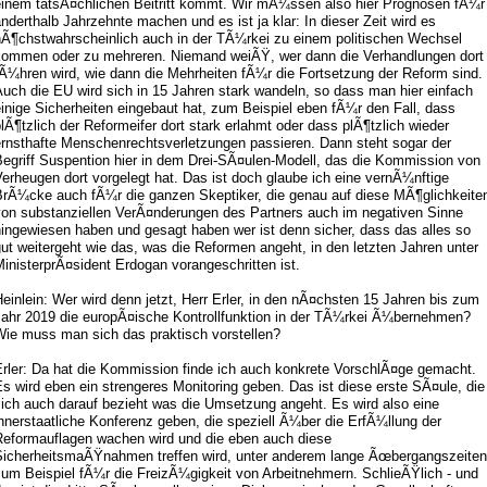
einem tatsÃ¤chlichen Beitritt kommt. Wir mÃ¼ssen also hier Prognosen fÃ¼r
nderthalb Jahrzehnte machen und es ist ja klar: In dieser Zeit wird es
hÃ¶chstwahrscheinlich auch in der TÃ¼rkei zu einem politischen Wechsel
kommen oder zu mehreren. Niemand weiÃŸ, wer dann die Verhandlungen dort
Ã¼hren wird, wie dann die Mehrheiten fÃ¼r die Fortsetzung der Reform sind.
uch die EU wird sich in 15 Jahren stark wandeln, so dass man hier einfach
inige Sicherheiten eingebaut hat, zum Beispiel eben fÃ¼r den Fall, dass
lÃ¶tzlich der Reformeifer dort stark erlahmt oder dass plÃ¶tzlich wieder
ernsthafte Menschenrechtsverletzungen passieren. Dann steht sogar der
Begriff Suspention hier in dem Drei-SÃ¤ulen-Modell, das die Kommission von
erheugen dort vorgelegt hat. Das ist doch glaube ich eine vernÃ¼nftige
BrÃ¼cke auch fÃ¼r die ganzen Skeptiker, die genau auf diese MÃ¶glichkeite
von substanziellen VerÃ¤nderungen des Partners auch im negativen Sinne
hingewiesen haben und gesagt haben wer ist denn sicher, dass das alles so
ut weitergeht wie das, was die Reformen angeht, in den letzten Jahren unter
inisterprÃ¤sident Erdogan vorangeschritten ist.
einlein: Wer wird denn jetzt, Herr Erler, in den nÃ¤chsten 15 Jahren bis zum
Jahr 2019 die europÃ¤ische Kontrollfunktion in der TÃ¼rkei Ã¼bernehmen?
Wie muss man sich das praktisch vorstellen?
Erler: Da hat die Kommission finde ich auch konkrete VorschlÃ¤ge gemacht.
s wird eben ein strengeres Monitoring geben. Das ist diese erste SÃ¤ule, die
sich auch darauf bezieht was die Umsetzung angeht. Es wird also eine
nnerstaatliche Konferenz geben, die speziell Ã¼ber die ErfÃ¼llung der
Reformauflagen wachen wird und die eben auch diese
SicherheitsmaÃŸnahmen treffen wird, unter anderem lange Ãœbergangszeiten
zum Beispiel fÃ¼r die FreizÃ¼gigkeit von Arbeitnehmern. SchlieÃŸlich - und