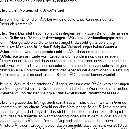
SPD-Fraktionsvize Gernot Erler. Guten Morgen!
Erler: Guten Morgen, ich grÃ¼ÃŸe Sie!
einlein: Herr Erler, die TÃ¼rkei will eine volle Ehe. Kann es noch zum
Ehebruch kommen?
rler: Nein. Das steht auch so nicht in diesem sehr klugen Bericht, der ja eine
ganze Reihe von RÃ¼ckversicherungen fÃ¼r diesen Verhandlungsprozess
ennt. Aber gerade was die Offenheit angeht, da steht ganz vorsichtig
ormuliert: Man kann fÃ¼r den Erfolg der Verhandlungen keine Garantie
Ã¼bernehmen, was eben gerade nicht heiÃŸt, dass es verschiedene
MÃ¶glichkeiten am Ende vom Ergebnis gibt, sondern nur, dass es eben
lÃ¤nger dauern kann und dass durchaus auch sein kann, dass an irgendeiner
telle vielleicht im Einvernehmen oder durch einen Bruch von sehr wichtigen
rinzipien eine Unterbrechung stattfindet. Aber an der eigentlichen Zielsetzung
itgliedschaft gibt es auch in dem Bericht Ã¼berhaupt keinen Zweifel.
Heinlein: Warum diese strengen Auflagen, warum diese RÃ¼ckversicherungen
wie Sie sagen? Ist die EU-Kommission, sind die EuropÃ¤er noch nicht restlos
Ã¼berzeugt von der Nachhaltigkeit des tÃ¼rkischen Reformprozesses?
Erler: Ich glaube das hÃ¤ngt auch damit zusammen, dass man ja im Grunde
genommen bei so einem Beschluss eine Voraussage fÃ¼r 15 Jahre machen
uss. Es gibt ja da Einigkeit - das steht in dem Bericht drin - zum Beispiel
darin, dass die finanziellen Rahmenbedingungen erst in dem Budget ab 2014
geregelt werden kÃ¶nnen. Das schlÃ¤gt sich darin nieder, dass auch
MinisterprÃ¤sident Erdogan selber davon ausgeht, dass es nicht vor 2019 zu