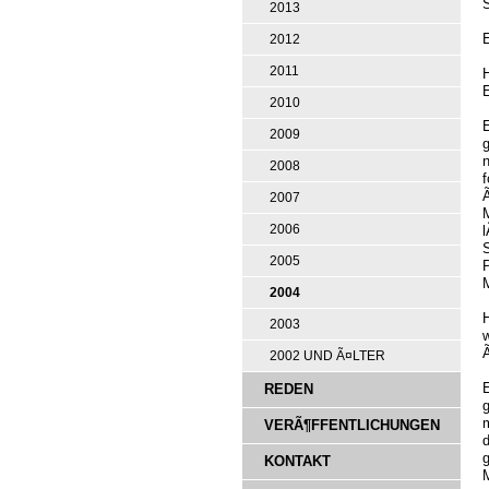
2013
2012
2011
H
2010
E
2009
n
2008
f
2007
2006
S
2005
P
M
2004
2003
2002 UND Ã¤LTER
REDEN
m
VERÃ¶FFENTLICHUNGEN
KONTAKT