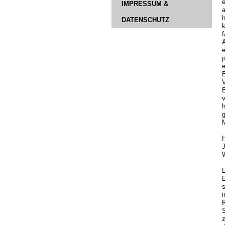
IMPRESSUM &
a
DATENSCHUTZ
f
A
e
p
V
g
M
H
E
i