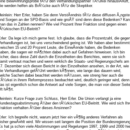
eine BewÃ¤hrungsprobe fÃ¼r den Verhandlungspartner TÃ¼rkei hinauslÃ¤uft,
die werden helfen als BrÃ¼cke auch fÃ¼r die Skeptiker.
einlein: Herr Erler, haben Sie denn VerstÃ¤ndnis fÃ¼r diese diffusen Ã„ngste
und Sorgen an der SPD-Basis und wie groÃŸ sind denn diese Bedenken? Kan
an das in Zahlen nennen? Wie viel Prozent Ihrer Fraktion sind gegen einen
Ã¼rkischen EU-Beitritt?
rler: Da lege ich mich gerne fest. Ich glaube, dass die Prozentzahl, die gege
erhandlungen ist, bei uns verschwindend gering ist. Wir haben aber bestimmt
zwischen 15 und 20 Prozent Leute, die EinwÃ¤nde haben, die Bedenken
haben, die sagen wir mÃ¶chten dabei auch auf Gefahren hinweisen. Ich bin
icher, dass diese Zahl durch die Einzelheiten des Berichtes, wenn sie sich
damit vertraut machen und wenn wirklich die Staats- und Regierungschefs am
7. Dezember sich diesen Bericht in den Einzelheiten ansehen, in der Art, wie
die Verhandlungen gefÃ¼hrt werden kÃ¶nnen, wie lange das dauern wird,
welche Sachen dabei beachtet werden mÃ¼ssen, wie streng hier auch die
Ã¼rkei in ihrem Reformprozess beobachtet wird, deutlich geringer wird, denn
as ist eigentlich schon die Antwort auf viele Sorgen, die man von dieser Seit
ft hÃ¶rt.
einlein: Kurze Frage zum Schluss, Herr Erler. Die Union verlangt ja eine
Bundestagsabstimmung Ã¼ber den tÃ¼rkischen EU-Beitritt. Wie wird sich Ihr
Fraktion verhalten Ã¼ber dieses Ansinnen?
rler: Ich begreife nicht, warum jetzt hier ein vÃ¶llig anderes Verfahren als
isher gewÃ¤hlt wird. Wir wissen seit langem die Position der Bundesregierun
Es hat ja schon viele Abstimmungen und Regelungen 1997, 1999 und 2000 hie