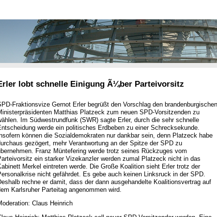
Erler lobt schnelle Einigung Ã¼ber Parteivorsitz
SPD-Fraktionsvize Gernot Erler begrüßt den Vorschlag den brandenburgische
Ministerpräsidenten Matthias Platzeck zum neuen SPD-Vorsitzenden zu
wählen. Im Südwestrundfunk (SWR) sagte Erler, durch die sehr schnelle
Entscheidung werde ein politisches Erdbeben zu einer Schrecksekunde.
Insofern können die Sozialdemokraten nur dankbar sein, denn Platzeck habe
durchaus gezögert, mehr Verantwortung an der Spitze der SPD zu
übernehmen. Franz Müntefering werde trotz seines Rückzuges vom
arteivorsitz ein starker Vizekanzler werden zumal Platzeck nicht in das
abinett Merkel eintreten werde. Die Große Koalition sieht Erler trotz der
ersonalkrise nicht gefährdet. Es gebe auch keinen Linksruck in der SPD.
eshalb rechne er damit, dass der dann ausgehandelte Koalitionsvertrag auf
dem Karlsruher Parteitag angenommen wird.
oderation: Claus Heinrich