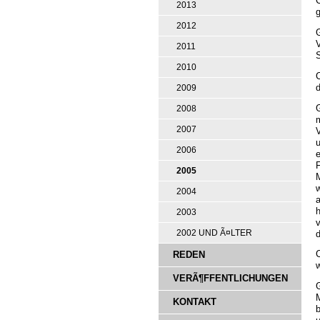
C
2013
2012
G
V
2011
2010
C
2009
G
2008
m
2007
V
u
2006
e
F
2005
M
2004
a
2003
v
d
2002 UND Ã¤LTER
C
REDEN
VERÃ¶FFENTLICHUNGEN
G
M
KONTAKT