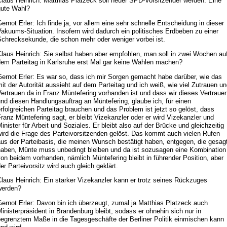
laus Heinrich: Matthias Platzeck soll neuer SPD-Vorsitzender werden. Eine
gute Wahl?
ernot Erler: Ich finde ja, vor allem eine sehr schnelle Entscheidung in dieser
akuums-Situation. Insofern wird dadurch ein politisches Erdbeben zu einer
Schrecksekunde, die schon mehr oder weniger vorbei ist.
laus Heinrich: Sie selbst haben aber empfohlen, man soll in zwei Wochen au
dem Parteitag in Karlsruhe erst Mal gar keine Wahlen machen?
ernot Erler: Es war so, dass ich mir Sorgen gemacht habe darüber, wie das
it der Autorität aussieht auf dem Parteitag und ich weiß, wie viel Zutrauen u
ertrauen da in Franz Müntefering vorhanden ist und dass wir dieses Vertraue
nd diesen Handlungsauftrag an Müntefering, glaube ich, für einen
rfolgreichen Parteitag brauchen und das Problem ist jetzt so gelöst, dass
ranz Müntefering sagt, er bleibt Vizekanzler oder er wird Vizekanzler und
inister für Arbeit und Soziales. Er bleibt also auf der Brücke und gleichzeitig
wird die Frage des Parteivorsitzenden gelöst. Das kommt auch vielen Rufen
us der Parteibasis, die meinen Wunsch bestätigt haben, entgegen, die gesag
haben, Münte muss unbedingt bleiben und da ist sozusagen eine Kombination
on beidem vorhanden, nämlich Müntefering bleibt in führender Position, aber
er Parteivorsitz wird auch gleich geklärt.
laus Heinrich: Ein starker Vizekanzler kann er trotz seines Rückzuges
werden?
ernot Erler: Davon bin ich überzeugt, zumal ja Matthias Platzeck auch
inisterpräsident in Brandenburg bleibt, sodass er ohnehin sich nur in
begrenztem Maße in die Tagesgeschäfte der Berliner Politik einmischen kann