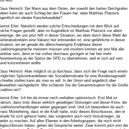
nd wird.
Claus Heinrich: Der Mann aus dem Osten, der sowohl den harten Deichgrafen
geben kann als auch Schlag bei den Frauen hat: wäre Matthias Platzeck
igentlich ein idealer Kanzlerkandidat?
ernot Erler: Natürlich werden solche Entscheidungen mit dem Blick auf
olche Fragen gestellt, aber im Augenblick ist Matthias Platzeck vor allem
erjenige, der uns jetzt hilft in dieser Situation, wo eben durch diese Wahl der
eneralsekretärin eine Vakanz hier entstanden ist, eine gefährliche in dieser
ituation, wo wir gerade die allerschwierigste Endphase dieser
oalitionsgespräche meistern müssen und insofern können wir erst Mal alle
ankbar sein, denn er hat vorher durchaus gezögert er hat hier mehr
erantwortung an der Spitze der SPD zu übernehmen, weil er sich auf sein
and konzentrieren wollte.
laus Heinrich: Aber möglich ist ja durchaus, dass sich die Frage nach einem
möglichen Spitzenkandidaten der Sozialdemokratie für eine Bundestagswahl
chneller stellen kann als man es will. In der Union wird angeblich über
Neuwahlen nachgedacht. Wie schätzen Sie die Gesamtsituation für die Große
oalition ein?
ernot Erler: Ich bin da immer noch verhalten optimistisch. Erst Mal ist
aktum, dass trotz dieser wirklich gewaltigen Störungen und dieser Krise, die
Koalitionsverhandlungen weiter gegangen sind. Und ich bewundere da auch
ranz Müntefering, dass er die Kraft hatte, trotz dieses Beschlusses, den er
erade für sich gefasst hatte, das vorgestern auch noch hinzukriegen, da
eiter zu machen. Auf allen Ebenen in den Arbeitsgruppen, die noch nicht
abgeschlossen haben, gehen die Gespräche weiter. Zwar kommt jetzt erst der