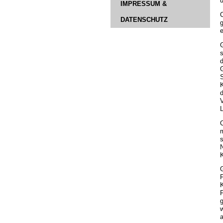
u
IMPRESSUM &
DATENSCHUTZ
e
G
s
d
G
S
K
d
V
L
C
s
K
G
F
F
g
w