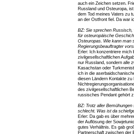
auch ein Zeichen setzen. Frie
Russland und Osteuropa, ist
dem Tod meines Vaters zu tu
an der Ostfront fiel. Da war i
BZ:
Sie sprechen Russisch, 
für osteuropäische Geschichte
Osteuropas. Wie kann man sic
Regierungsbeauftragter vorst
Erler:
Ich konzentriere mich be
zivilgesellschaftlichen Aufg
nur Russland, sondern alle z
Kasachstan oder Turkmenist
ich in die aserbaidschanisch
diesen Ländern Kontakte zu 
Nichtregierungsorganisation
des zivilgesellschaftlichen 
russisches Pendant gehört z
BZ:
Trotz aller Bemühungen 
schlecht. Was ist da schiefg
Erler:
Da gab es über mehre
der Auflösung der Sowjetunio
gutes Verhältnis. Es gab gr
Partnerschaft zwischen der 