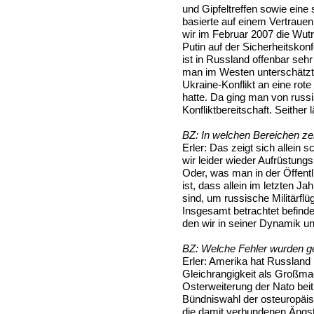
und Gipfeltreffen sowie eine 
basierte auf einem Vertrauen
wir im Februar 2007 die Wut
Putin auf der Sicherheitskon
ist in Russland offenbar s
man im Westen unterschätzt 
Ukraine-Konflikt an eine rot
hatte. Da ging man von russis
Konfliktbereitschaft. Seither l
BZ:
In welchen Bereichen zei
Erler:
Das zeigt sich allein 
wir leider wieder Aufrüstun
Oder, was man in der Öffentl
ist, dass allein im letzten 
sind, um russische Militärflü
Insgesamt betrachtet befind
den wir in seiner Dynamik un
BZ:
Welche Fehler wurden 
Erler:
Amerika hat Russland 
Gleichrangigkeit als Großma
Osterweiterung der Nato beit
Bündniswahl der osteuropäis
die damit verbundenen Ängst