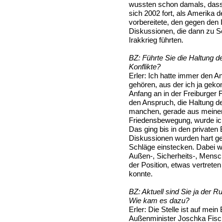
wussten schon damals, dass 
sich 2002 fort, als Amerika 
vorbereitete, den gegen den I
Diskussionen, die dann zu 
Irakkrieg führten.
BZ:
Führte Sie die Haltung d
Konflikte?
Erler:
Ich hatte immer den A
gehören, aus der ich ja gek
Anfang an in der Freiburger 
den Anspruch, die Haltung d
manchen, gerade aus meinem
Friedensbewegung, wurde ich 
Das ging bis in den privaten 
Diskussionen wurden hart ge
Schläge einstecken. Dabei 
Außen-, Sicherheits-, Mensch
der Position, etwas vertrete
konnte.
BZ:
Aktuell sind Sie ja der 
Wie kam es dazu?
Erler:
Die Stelle ist auf mei
Außenminister Joschka Fisch