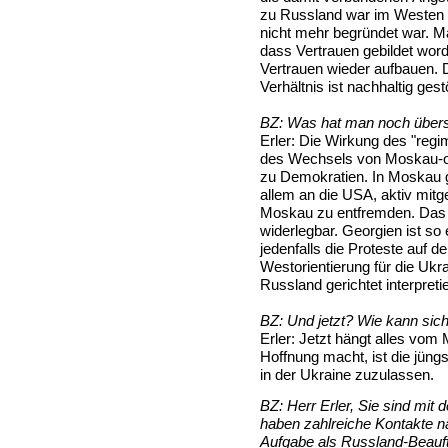
zu Russland war im Westen 
nicht mehr begründet war. Ma
dass Vertrauen gebildet wor
Vertrauen wieder aufbauen. Da
Verhältnis ist nachhaltig gestö
BZ:
Was hat man noch über
Erler:
Die Wirkung des "regi
des Wechsels von Moskau-or
zu Demokratien. In Moskau 
allem an die USA, aktiv mitg
Moskau zu entfremden. Das i
widerlegbar. Georgien ist so
jedenfalls die Proteste auf 
Westorientierung für die Ukr
Russland gerichtet interpreti
BZ:
Und jetzt? Wie kann sic
Erler:
Jetzt hängt alles vo
Hoffnung macht, ist die jü
in der Ukraine zuzulassen.
BZ:
Herr Erler, Sie sind mit 
haben zahlreiche Kontakte 
Aufgabe als Russland-Beauf