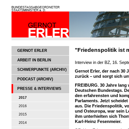
"Friedenspolitik is
GERNOT ERLER
ARBEIT IN BERLIN
Interview in der BZ, 16. Se
SCHWERPUNKTE (ARCHIV)
Gernot Erler, der nach 30 
zurück – und sorgt sich u
PODCAST (ARCHIV)
FREIBURG.
30 Jahre lang 
PRESSE & INTERVIEWS
Deutschen Bundestags. Der
den erfahrensten und komp
2017
Parlaments. Jetzt scheide
aus. Die Friedenspolitik, v
2016
und Osteuropa, war sein L
2015
ihm unterhielten sich Tho
Karl-Heinz Fesenmeier.
2014