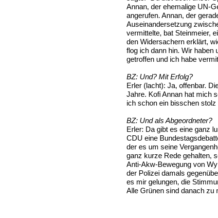
Annan, der ehemalige UN-Gen
angerufen. Annan, der gerade 
Auseinandersetzung zwische
vermittelte, bat Steinmeier, 
den Widersachern erklärt, wie
flog ich dann hin. Wir haben
getroffen und ich habe vermitt
BZ:
Und? Mit Erfolg?
Erler
(lacht): Ja, offenbar. D
Jahre. Kofi Annan hat mich 
ich schon ein bisschen stolz b
BZ:
Und als Abgeordneter?
Erler:
Da gibt es eine ganz lu
CDU eine Bundestagsdebatte 
der es um seine Vergangenhei
ganz kurze Rede gehalten, so
Anti-Akw-Bewegung von Wyhl
der Polizei damals gegenüber
es mir gelungen, die Stimm
Alle Grünen sind danach zu 