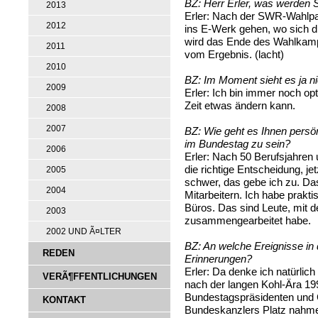
BZ:
Herr Erler, was werden 
2013
Erler:
Nach der SWR-Wahlparty
2012
ins E-Werk gehen, wo sich d
wird das Ende des Wahlkampf
2011
vom Ergebnis. (lacht)
2010
BZ:
Im Moment sieht es ja nic
2009
Erler:
Ich bin immer noch opti
Zeit etwas ändern kann.
2008
2007
BZ:
Wie geht es Ihnen persön
im Bundestag zu sein?
2006
Erler:
Nach 50 Berufsjahren 
die richtige Entscheidung, je
2005
schwer, das gebe ich zu. Da
2004
Mitarbeitern. Ich habe prakt
Büros. Das sind Leute, mit de
2003
zusammengearbeitet habe.
2002 UND Ã¤LTER
BZ:
An welche Ereignisse in
REDEN
Erinnerungen?
Erler:
Da denke ich natürlich 
VERÃ¶FFENTLICHUNGEN
nach der langen Kohl-Ära 19
Bundestagspräsidenten und 
KONTAKT
Bundeskanzlers Platz nahme