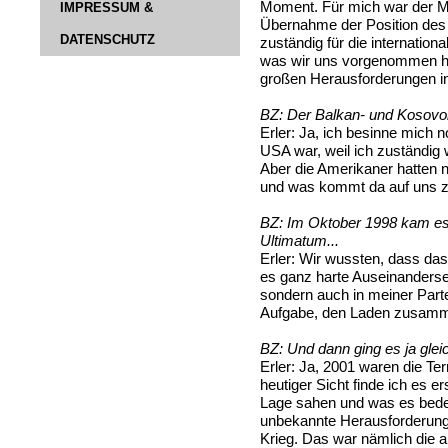
Moment. Für mich war der M
IMPRESSUM &
Übernahme der Position des 
DATENSCHUTZ
zuständig für die internationa
was wir uns vorgenommen ha
großen Herausforderungen in
BZ:
Der Balkan- und Kosovo
Erler:
Ja, ich besinne mich no
USA war, weil ich zuständig 
Aber die Amerikaner hatten n
und was kommt da auf uns 
BZ:
Im Oktober 1998 kam es 
Ultimatum...
Erler:
Wir wussten, dass das
es ganz harte Auseinanderse
sondern auch in meiner Part
Aufgabe, den Laden zusamm
BZ:
Und dann ging es ja gleic
Erler:
Ja, 2001 waren die Te
heutiger Sicht finde ich es er
Lage sahen und was es bedeu
unbekannte Herausforderung 
Krieg. Das war nämlich die 