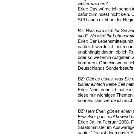
weitermachen?
Erler:
Das würde ich schon tu
dafür zumindest nicht sein. U
SPD auch nicht an der Regier
BZ:
Was wird sich für Sie än
sind? Wo wird Ihr Lebensmitt
Erler:
Der Lebensmittelpunkt w
natürlich werde ich mich nach 
unabhängig davon, ob ich Ru
oder so weiterhin Aufgaben
kümmern. Ohnehin werde ich
Deutschlands Sonderbeauftra
BZ:
Gibt es etwas, was Sie n
bisher einfach keine Zeit hat
Erler:
Nein, denn ich hatte i
diese mir wichtigen Theme
können. Das werde ich auch 
BZ:
Herr Erler, gibt es einen
Einzelner ganz viel bewirkt 
Erler:
Ja, im Februar 2008. F
Staatsminister im Auswärtige
sagte: "Du bist doch unser Sp