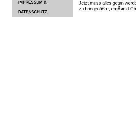
IMPRESSUM &
Jetzt muss alles getan werd
zu bringenâ€œ, ergÃ¤nzt Ch
DATENSCHUTZ