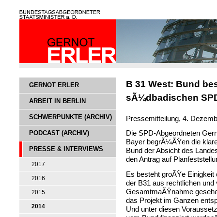
B 31 West: Bund bes
GERNOT ERLER
sÃ¼dbadischen SP
ARBEIT IN BERLIN
SCHWERPUNKTE (ARCHIV)
Pressemitteilung, 4. Dezem
Die SPD-Abgeordneten Gernot
PODCAST (ARCHIV)
Bayer begrÃ¼ÃŸen die klare
PRESSE & INTERVIEWS
Bund der Absicht des Landes
den Antrag auf Planfeststel
2017
Es besteht groÃŸe Einigkeit
2016
der B31 aus rechtlichen und
GesamtmaÃŸnahme gesehen 
2015
das Projekt im Ganzen entsp
2014
Und unter diesen Vorausse