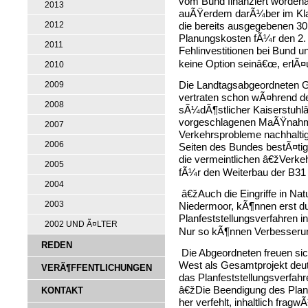
vom Bund finanziert worden
2013
auÃŸerdem darÃ¼ber im Klar
die bereits ausgegebenen 30
2012
Planungskosten fÃ¼r den 2. B
2011
Fehlinvestitionen bei Bund 
keine Option seinâ€œ, erlÃ¤u
2010
Die Landtagsabgeordneten G
2009
vertraten schon wÃ¤hrend d
2008
sÃ¼dÃ¶stlicher Kaiserstuhl
vorgeschlagenen MaÃŸnahmen
2007
Verkehrsprobleme nachhalti
2006
Seiten des Bundes bestÃ¤tig
die vermeintlichen â€žVerk
2005
fÃ¼r den Weiterbau der B31
2004
â€žAuch die Eingriffe in Na
2003
Niedermoor, kÃ¶nnen erst d
Planfeststellungsverfahren 
2002 UND Ã¤LTER
Nur so kÃ¶nnen Verbesserun
REDEN
Die Abgeordneten freuen si
West als Gesamtprojekt deutl
VERÃ¶FFENTLICHUNGEN
das Planfeststellungsverfa
â€žDie Beendigung des Planf
KONTAKT
her verfehlt, inhaltlich fra