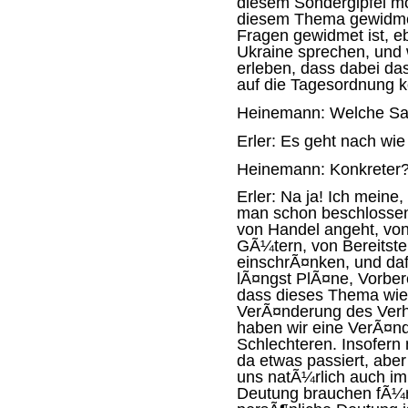
diesem Sondergipfel mor
diesem Thema gewidmet
Fragen gewidmet ist, 
Ukraine sprechen, und 
erleben, dass dabei d
auf die Tagesordnung 
Heinemann:
Welche Sa
Erler:
Es geht nach wie 
Heinemann:
Konkreter
Erler:
Na ja! Ich meine,
man schon beschlossen
von Handel angeht, vo
GÃ¼tern, von Bereitstel
einschrÃ¤nken, und daf
lÃ¤ngst PlÃ¤ne, Vorber
dass dieses Thema wie
VerÃ¤nderung des Verha
haben wir eine VerÃ¤nd
Schlechteren. Insofer
da etwas passiert, aber
uns natÃ¼rlich auch im
Deutung brauchen fÃ¼r