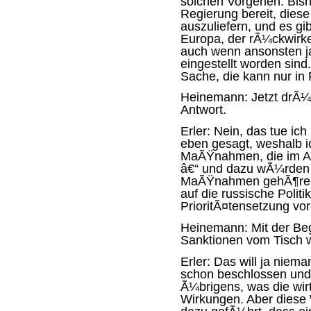
solchen Vorgehen. Bishe
Regierung bereit, dies
auszuliefern, und es gi
Europa, der rÃ¼ckwirke
auch wenn ansonsten j
eingestellt worden sind.
Sache, die kann nur in
Heinemann:
Jetzt drÃ¼
Antwort.
Erler:
Nein, das tue ich
eben gesagt, weshalb i
MaÃŸnahmen, die im Au
â€“ und dazu wÃ¼rden
MaÃŸnahmen gehÃ¶ren -
auf die russische Politi
PrioritÃ¤tensetzung v
Heinemann:
Mit der Be
Sanktionen vom Tisch 
Erler:
Das will ja nieman
schon beschlossen und
Ã¼brigens, was die wirt
Wirkungen. Aber diese 