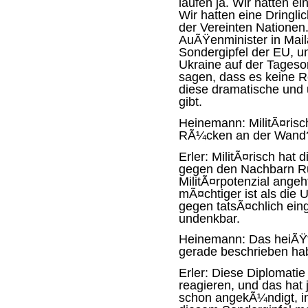
laufen ja. Wir hatten e
Wir hatten eine Dringli
der Vereinten Nationen.
AuÃŸenminister in Mai
Sondergipfel der EU, u
Ukraine auf der Tageso
sagen, dass es keine Re
diese dramatische und 
gibt.
Heinemann:
MilitÃ¤risc
RÃ¼cken an der Wand
Erler:
MilitÃ¤risch hat 
gegen den Nachbarn Ru
MilitÃ¤rpotenzial ange
mÃ¤chtiger ist als die U
gegen tatsÃ¤chlich eing
undenkbar.
Heinemann:
Das heiÃŸt
gerade beschrieben hab
Erler:
Diese Diplomatie
reagieren, und das hat
schon angekÃ¼ndigt, in