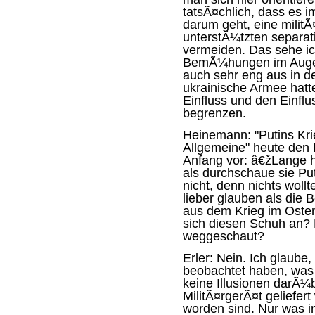
tatsÃ¤chlich, dass es i
darum geht, eine militÃ
unterstÃ¼tzten separat
vermeiden. Das sehe ic
BemÃ¼hungen im Augenb
auch sehr eng aus in d
ukrainische Armee hatt
Einfluss und den Einflu
begrenzen.
Heinemann:
"Putins Kri
Allgemeine" heute den L
Anfang vor: â€žLange ha
als durchschaue sie Pu
nicht, denn nichts woll
lieber glauben als die 
aus dem Krieg im Osten
sich diesen Schuh an?
weggeschaut?
Erler:
Nein. Ich glaube, 
beobachtet haben, was 
keine Illusionen darÃ
MilitÃ¤rgerÃ¤t geliefer
worden sind. Nur was i