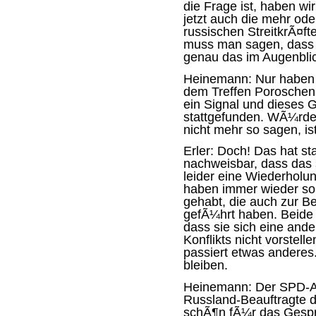
die Frage ist, haben wi
jetzt auch die mehr od
russischen StreitkrÃ¤ft
muss man sagen, dass d
genau das im Augenblic
Heinemann:
Nur haben 
dem Treffen Poroschenk
ein Signal und dieses
stattgefunden. WÃ¼rde
nicht mehr so sagen, i
Erler:
Doch! Das hat sta
nachweisbar, dass das 
leider eine Wiederholu
haben immer wieder s
gehabt, die auch zur 
gefÃ¼hrt haben. Beide
dass sie sich eine ande
Konflikts nicht vorstel
passiert etwas anderes
bleiben.
Heinemann:
Der SPD-Au
Russland-Beauftragte 
schÃ¶n fÃ¼r das Gesp