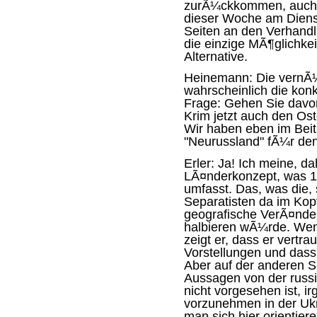
zurÃ¼ckkommen, auch z
dieser Woche am Dienst
Seiten an den Verhandl
die einzige MÃ¶glichkei
Alternative.
Heinemann:
Die vernÃ¼
wahrscheinlich die konk
Frage: Gehen Sie davo
Krim jetzt auch den Ost
Wir haben
eben im Bei
"Neurussland" fÃ¼r den
Erler:
Ja! Ich meine, dah
LÃ¤nderkonzept, was 1
umfasst. Das, was die,
Separatisten da im Kopf
geografische VerÃ¤nder
halbieren wÃ¼rde. Wenn
zeigt er, dass er vertra
Vorstellungen und dass
Aber auf der anderen S
Aussagen von der russ
nicht vorgesehen ist, 
vorzunehmen in der Ukr
man sich hier orientier