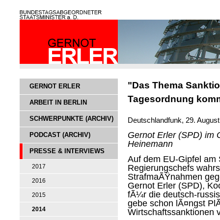
"Das Thema Sanktion
GERNOT ERLER
Tagesordnung kom
ARBEIT IN BERLIN
SCHWERPUNKTE (ARCHIV)
Deutschlandfunk, 29. Augu
Gernot Erler (SPD) im 
PODCAST (ARCHIV)
Heinemann
PRESSE & INTERVIEWS
Auf dem EU-Gipfel am 
Regierungschefs wahrs
2017
StrafmaÃŸnahmen gege
2016
Gernot Erler (SPD), Ko
fÃ¼r die deutsch-russ
2015
gebe schon lÃ¤ngst PlÃ
2014
Wirtschaftssanktionen 