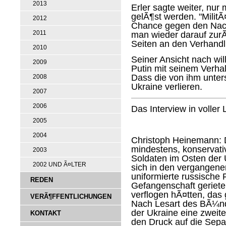
2013
Erler sagte weiter, nur
gelÃ¶st werden. "MilitÃ
2012
Chance gegen den Nac
2011
man wieder darauf zu
Seiten an den Verhand
2010
Seiner Ansicht nach wi
2009
Putin mit seinem Verhal
Dass die von ihm unter
2008
Ukraine verlieren.
2007
2006
Das Interview in voller
2005
2004
Christoph Heinemann:
mindestens, konservati
2003
Soldaten im Osten der
2002 UND Ã¤LTER
sich in den vergangene
uniformierte russische 
REDEN
Gefangenschaft geriete
verflogen hÃ¤tten, das 
VERÃ¶FFENTLICHUNGEN
Nach Lesart des BÃ¼ndn
der Ukraine eine zweit
KONTAKT
den Druck auf die Separ