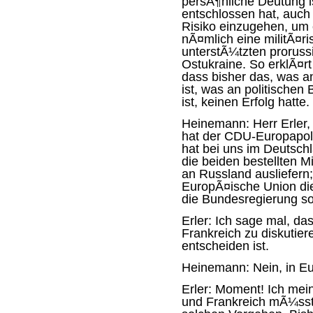
persÃ¶nliche Deutung is
entschlossen hat, auch
Risiko einzugehen, um e
nÃ¤mlich eine militÃ¤r
unterstÃ¼tzten proruss
Ostukraine. So erklÃ¤r
dass bisher das, was 
ist, was an politisch
ist, keinen Erfolg hatte.
Heinemann:
Herr Erler
hat der CDU-Europapoli
hat
bei uns im Deutsch
die beiden bestellten M
an Russland ausliefern;
EuropÃ¤ische Union di
die Bundesregierung s
Erler:
Ich sage mal, das 
Frankreich zu diskutier
entscheiden ist.
Heinemann:
Nein, in E
Erler:
Moment! Ich mein
und Frankreich mÃ¼sst