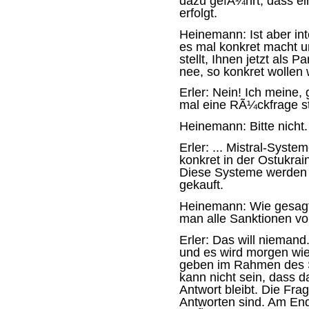
dazu gefÃ¼hrt, dass ei
erfolgt.
Heinemann:
Ist aber in
es mal konkret macht u
stellt, Ihnen jetzt als Pa
nee, so konkret wollen 
Erler:
Nein! Ich meine, g
mal eine RÃ¼ckfrage ste
Heinemann:
Bitte nicht.
Erler:
... Mistral-System
konkret in der Ostukrai
Diese Systeme werden 
gekauft.
Heinemann:
Wie gesagt
man alle Sanktionen vo
Erler:
Das will niemand.
und es wird morgen wi
geben im Rahmen des S
kann nicht sein, dass 
Antwort bleibt. Die Fra
Antworten sind. Am En