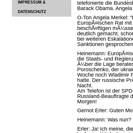
IMPRESSUM &
telefonierte die Bunde
Barack Obama. Angela M
DATENSCHUTZ
O-Ton Angela Merkel:
"
EuropÃ¤ischen Rat mit
beschÃ¤ftigen mÃ¼ssen
deutlich gemacht, scho
bei weiteren Eskalatio
Sanktionen gesprochen
Heinemann:
EuropÃ¤isc
die Staats- und Regier
Ã¼ber die Lage beraten
Poroschenko, der ukrain
Woche noch Wladimir Pu
hatte. Der russische Pr
Nacht.
Am Telefon ist der SPD
Russland-Beauftragte 
Morgen!
Gernot Erler:
Guten Mor
Heinemann:
Was nun?
Erler:
Ja! Ich meine, d