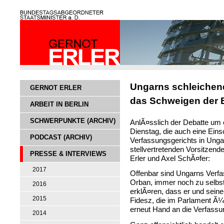
Ungarns schleichen
GERNOT ERLER
das Schweigen der 
ARBEIT IN BERLIN
SCHWERPUNKTE (ARCHIV)
AnlÃ¤sslich der Debatte u
Dienstag, die auch eine Ein
PODCAST (ARCHIV)
Verfassungsgerichts in Ungar
stellvertretenden Vorsitzen
PRESSE & INTERVIEWS
Erler und Axel SchÃ¤fer:
2017
Offenbar sind Ungarns Verfa
Orban, immer noch zu selbst
2016
erklÃ¤ren, dass er und sein
2015
Fidesz, die im Parlament Ã¼b
erneut Hand an die Verfassun
2014