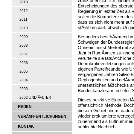
Ganz offensichtlich handelt 
2013
Entscheidungen des obersten
2012
Regierung in letzter Zeit al
sollen die Kompetenzen des 
2011
dass es sich nicht mehr auf 
stÃ¼tzen darf, obwohl Ungarn
2010
Besonders beschÃ¤mend in
2009
Schweigen der Bundesregieru
2008
Ohnehin misst Merkel mit zw
Jahr in RumÃ¤nien zu innen
2007
verurteilte sie tatsÃ¤chliche
2006
Demokratieverletzungen aufs
eigenen Parteifreunde wie U
2005
vergangenen Jahren Silvio 
Gepflogenheiten und gefÃ¤hr
2004
unersetzlichen â€žchecks an
2003
Bundeskanzleramt in tiefes 
2002 UND Ã¤LTER
Dieses selektive Eintreten 
offensichtlich Methode. Doc
REDEN
diesem Gebiet nimmt dadurc
wieder proklamierte wertegel
VERÃ¶FFENTLICHUNGEN
zunehmend als Luftnummer. 
KONTAKT
schlechte Nachricht.