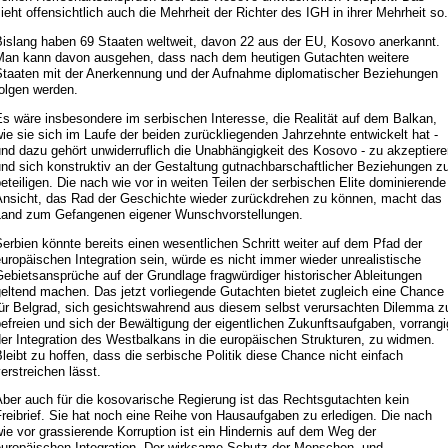
ieht offensichtlich auch die Mehrheit der Richter des IGH in ihrer Mehrheit so.
Bislang haben 69 Staaten weltweit, davon 22 aus der EU, Kosovo anerkannt.
Man kann davon ausgehen, dass nach dem heutigen Gutachten weitere
Staaten mit der Anerkennung und der Aufnahme diplomatischer Beziehungen
olgen werden.
s wäre insbesondere im serbischen Interesse, die Realität auf dem Balkan,
ie sie sich im Laufe der beiden zurückliegenden Jahrzehnte entwickelt hat -
nd dazu gehört unwiderruflich die Unabhängigkeit des Kosovo - zu akzeptier
nd sich konstruktiv an der Gestaltung gutnachbarschaftlicher Beziehungen z
eteiligen. Die nach wie vor in weiten Teilen der serbischen Elite dominierende
Ansicht, das Rad der Geschichte wieder zurückdrehen zu können, macht das
Land zum Gefangenen eigener Wunschvorstellungen.
erbien könnte bereits einen wesentlichen Schritt weiter auf dem Pfad der
uropäischen Integration sein, würde es nicht immer wieder unrealistische
ebietsansprüche auf der Grundlage fragwürdiger historischer Ableitungen
eltend machen. Das jetzt vorliegende Gutachten bietet zugleich eine Chance
für Belgrad, sich gesichtswahrend aus diesem selbst verursachten Dilemma z
efreien und sich der Bewältigung der eigentlichen Zukunftsaufgaben, vorrangi
er Integration des Westbalkans in die europäischen Strukturen, zu widmen.
leibt zu hoffen, dass die serbische Politik diese Chance nicht einfach
erstreichen lässt.
Aber auch für die kosovarische Regierung ist das Rechtsgutachten kein
reibrief. Sie hat noch eine Reihe von Hausaufgaben zu erledigen. Die nach
ie vor grassierende Korruption ist ein Hindernis auf dem Weg der
europäischen Integration. Der wirksame Schutz der Menschen- und