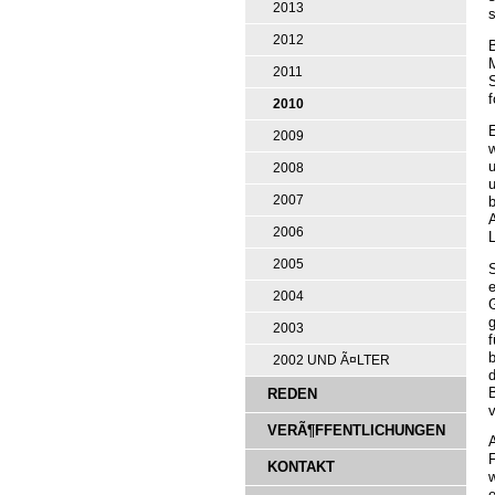
2013
s
2012
2011
f
2010
E
2009
w
u
2008
u
b
2007
2006
2005
S
e
2004
G
g
2003
b
2002 UND Ã¤LTER
d
B
REDEN
v
VERÃ¶FFENTLICHUNGEN
F
KONTAKT
w