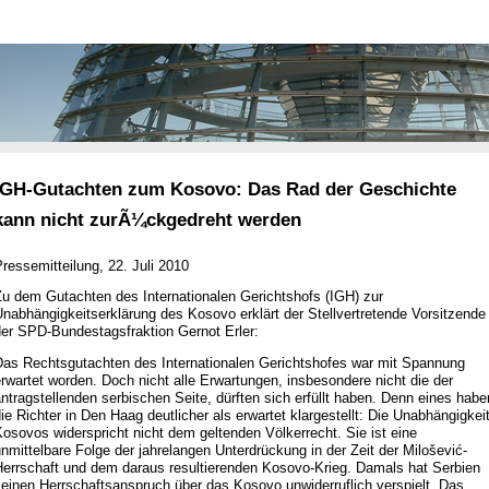
IGH-Gutachten zum Kosovo: Das Rad der Geschichte
kann nicht zurÃ¼ckgedreht werden
ressemitteilung, 22. Juli 2010
Zu dem Gutachten des Internationalen Gerichtshofs (IGH) zur
nabhängigkeitserklärung des Kosovo erklärt der Stellvertretende Vorsitzende
der SPD-Bundestagsfraktion Gernot Erler:
Das Rechtsgutachten des Internationalen Gerichtshofes war mit Spannung
rwartet worden. Doch nicht alle Erwartungen, insbesondere nicht die der
ntragstellenden serbischen Seite, dürften sich erfüllt haben. Denn eines habe
ie Richter in Den Haag deutlicher als erwartet klargestellt: Die Unabhängigkei
osovos widerspricht nicht dem geltenden Völkerrecht. Sie ist eine
nmittelbare Folge der jahrelangen Unterdrückung in der Zeit der Milošević-
Herrschaft und dem daraus resultierenden Kosovo-Krieg. Damals hat Serbien
einen Herrschaftsanspruch über das Kosovo unwiderruflich verspielt. Das