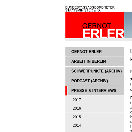
GERNOT ERLER
ARBEIT IN BERLIN
SCHWERPUNKTE (ARCHIV)
P
PODCAST (ARCHIV)
U
PRESSE & INTERVIEWS
2017
e
a
2016
d
K
2015
u
2014
s