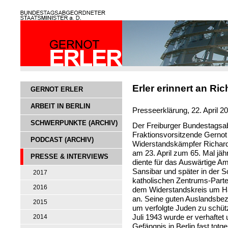
Erler erinnert an Ri
GERNOT ERLER
ARBEIT IN BERLIN
Presseerklärung, 22. April 2
SCHWERPUNKTE (ARCHIV)
Der Freiburger Bundestagsa
Fraktionsvorsitzende Gernot 
PODCAST (ARCHIV)
Widerstandskämpfer Richard
am 23. April zum 65. Mal jäh
PRESSE & INTERVIEWS
diente für das Auswärtige Am
Sansibar und später in der S
2017
katholischen Zentrums-Parte
2016
dem Widerstandskreis um Ha
an. Seine guten Auslandsbe
2015
um verfolgte Juden zu schütz
Juli 1943 wurde er verhaftet
2014
Gefängnis in Berlin fast tot