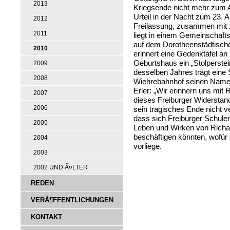
2013
Kriegsende nicht mehr zum 
Urteil in der Nacht zum 23. 
2012
Freilassung, zusammen mit 
2011
liegt in einem Gemeinschaft
auf dem Dorotheenstädtische
2010
erinnert eine Gedenktafel an
Geburtshaus ein „Stolperstei
2009
desselben Jahres trägt eine
2008
Wiehrebahnhof seinen Namen
Erler: „Wir erinnern uns mit
2007
dieses Freiburger Widersta
2006
sein tragisches Ende nicht v
dass sich Freiburger Schulen
2005
Leben und Wirken von Richa
beschäftigen könnten, wofür
2004
vorliege.
2003
2002 UND Ã¤LTER
REDEN
VERÃ¶FFENTLICHUNGEN
KONTAKT