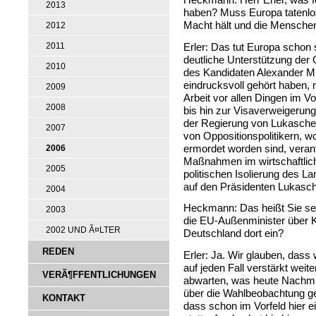
2013
haben? Muss Europa tatenlos
Macht hält und die Menschen
2012
Erler: Das tut Europa schon se
2011
deutliche Unterstützung der
2010
des Kandidaten Alexander Mil
eindrucksvoll gehört haben,
2009
Arbeit vor allen Dingen im Vo
2008
bis hin zur Visaverweigerun
der Regierung von Lukaschen
2007
von Oppositionspolitikern, 
ermordet worden sind, verantw
2006
Maßnahmen im wirtschaftlich
2005
politischen Isolierung des La
auf den Präsidenten Lukasc
2004
Heckmann: Das heißt Sie se
2003
die EU-Außenminister über 
2002 UND Ã¤LTER
Deutschland dort ein?
REDEN
Erler: Ja. Wir glauben, dass
auf jeden Fall verstärkt we
VERÃ¶FFENTLICHUNGEN
abwarten, was heute Nachmit
über die Wahlbeobachtung ge
KONTAKT
dass schon im Vorfeld hier 