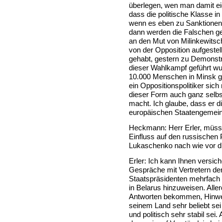
überlegen, wen man damit eige
dass die politische Klasse in
wenn es eben zu Sanktionen,
dann werden die Falschen ge
an den Mut von Milinkewitsc
von der Opposition aufgestel
gehabt, gestern zu Demonstr
dieser Wahlkampf geführt wu
10.000 Menschen in Minsk ge
ein Oppositionspolitiker sich
dieser Form auch ganz selb
macht. Ich glaube, dass er 
europäischen Staatengemeins
Heckmann: Herr Erler, müss
Einfluss auf den russischen
Lukaschenko nach wie vor di
Erler: Ich kann Ihnen versich
Gespräche mit Vertretern de
Staatspräsidenten mehrfach g
in Belarus hinzuweisen. Alle
Antworten bekommen, Hinweis
seinem Land sehr beliebt sei 
und politisch sehr stabil sei