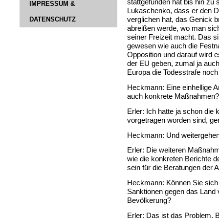
stattgefunden hat bis hin z
IMPRESSUM &
Lukaschenko, dass er den De
DATENSCHUTZ
verglichen hat, das Genick 
abreißen werde, wo man sich j
seiner Freizeit macht. Das 
gewesen wie auch die Fest
Opposition und darauf wird es
der EU geben, zumal ja auch 
Europa die Todesstrafe noch 
Heckmann: Eine einhellige An
auch konkrete Maßnahmen?
Erler: Ich hatte ja schon di
vorgetragen worden sind, ge
Heckmann: Und weitergehe
Erler: Die weiteren Maßnahm
wie die konkreten Berichte 
sein für die Beratungen der 
Heckmann: Können Sie sich 
Sanktionen gegen das Land vo
Bevölkerung?
Erler: Das ist das Problem