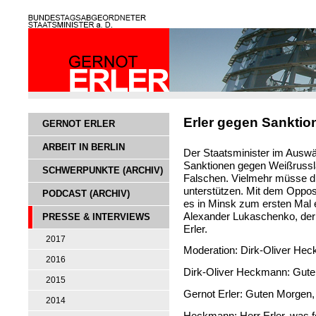
Erler gegen Sankti
GERNOT ERLER
ARBEIT IN BERLIN
Der Staatsminister im Auswä
Sanktionen gegen Weißrussla
SCHWERPUNKTE (ARCHIV)
Falschen. Vielmehr müsse d
unterstützen. Mit dem Oppos
PODCAST (ARCHIV)
es in Minsk zum ersten Mal 
Alexander Lukaschenko, der 
PRESSE & INTERVIEWS
Erler.
2017
Moderation: Dirk-Oliver He
2016
Dirk-Oliver Heckmann: Guten
2015
Gernot Erler: Guten Morgen
2014
Heckmann: Herr Erler, was fo