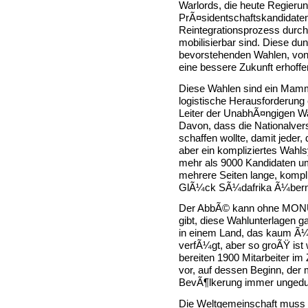
Warlords, die heute Regierun
PrÃ¤sidentschaftskandidaten 
Reintegrationsprozess durchl
mobilisierbar sind. Diese d
bevorstehenden Wahlen, von
eine bessere Zukunft erhoffe
Diese Wahlen sind ein Mamm
logistische Herausforderung
Leiter der UnabhÃ¤ngigen W
Davon, dass die Nationalve
schaffen wollte, damit jeder, 
aber ein kompliziertes Wahl
mehr als 9000 Kandidaten um
mehrere Seiten lange, kompl
GlÃ¼ck SÃ¼dafrika Ã¼ber
Der AbbÃ© kann ohne MONU
gibt, diese Wahlunterlagen ga
in einem Land, das kaum Ã¼
verfÃ¼gt, aber so groÃŸ is
bereiten 1900 Mitarbeiter i
vor, auf dessen Beginn, der
BevÃ¶lkerung immer ungedul
Die Weltgemeinschaft muss m