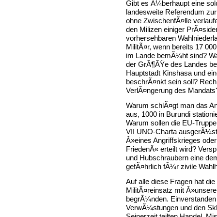
Gibt es Ã¼berhaupt eine so
landesweite Referendum zur
ohne ZwischenfÃ¤lle verlauf
den Milizen einiger PrÃ¤side
vorhersehbaren Wahlnieder
MilitÃ¤r, wenn bereits 17 0
im Lande bemÃ¼ht sind? Wa
der GrÃ¶ÃŸe des Landes bewi
Hauptstadt Kinshasa und ein
beschrÃ¤nkt sein soll? Rech
VerlÃ¤ngerung des Mandats
Warum schlÃ¤gt man das An
aus, 1000 in Burundi station
Warum sollen die EU-Truppe
VII UNO-Charta ausgerÃ¼stet
Â»eines Angriffskrieges oder
FriedenÂ« erteilt wird? Ver
und Hubschraubern eine dem
gefÃ¤hrlich fÃ¼r zivile Wahl
Auf alle diese Fragen hat die
MilitÃ¤reinsatz mit Â»unser
begrÃ¼nden. Einverstanden 
VerwÃ¼stungen und den Skl
Seinerzeit teilten Handel, Mi