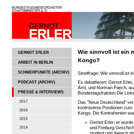
Wie sinnvoll ist ein 
GERNOT ERLER
Kongo?
ARBEIT IN BERLIN
SCHWERPUNKTE (ARCHIV)
Streitfrage: Wie sinnvoll ist 
PODCAST (ARCHIV)
Es debattieren: Gernot Erler
Amt, und Norman Paech, auÃ
PRESSE & INTERVIEWS
Bundestagsfraktion Die Link
2017
Das "Neue Deutschland" verÃ
kontroverse Positionen zum
2016
Kongo. Die Kontrahenten wa
2015
Gernot Erler; er wurde
und Freiburg Geschich
2014
studiert und danach als