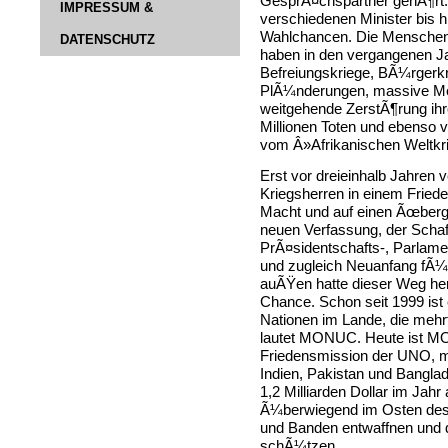
GesprÃ¤chspartner gehÃ¶rt:
IMPRESSUM &
verschiedenen Minister bis 
Wahlchancen. Die Menschen
DATENSCHUTZ
haben in den vergangenen J
Befreiungskriege, BÃ¼rgerkr
PlÃ¼nderungen, massive Me
weitgehende ZerstÃ¶rung ihr
Millionen Toten und ebenso vi
vom Â»Afrikanischen Weltkr
Erst vor dreieinhalb Jahren 
Kriegsherren in einem Friede
Macht und auf einen Ãœberga
neuen Verfassung, der Scha
PrÃ¤sidentschafts-, Parlame
und zugleich Neuanfang fÃ¼r 
auÃŸen hatte dieser Weg he
Chance. Schon seit 1999 ist 
Nationen im Lande, die mehr
lautet MONUC. Heute ist MO
Friedensmission der UNO, mi
Indien, Pakistan und Banglad
1,2 Milliarden Dollar im Jah
Ã¼berwiegend im Osten des La
und Banden entwaffnen und 
schÃ¼tzen.