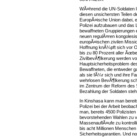
WÃ¤hrend die UN-Soldaten l
diesen unsichersten Teilen de
EuropÃ¤ische Union dabei, ei
Polizei aufzubauen und das 
bewaffneten Gruppierungen e
neuen regulÃ¤ren kongolesis
europÃ¤ischen zivilen Mis
Hoffnung knÃ¼pft sich vor Or
bis zu 80 Prozent aller Ãœbe
ZivilbevÃ¶lkerung werden v
Hauptsicherheitsproblem des
Bewaffneten, die entweder ga
als sie fÃ¼r sich und ihre F
wehrlosen BevÃ¶lkerung sch
im Zentrum der Reform des S
Bezahlung der Soldaten steh
In Kinshasa kann man bereits
Polizei bei der Arbeit beobac
man, bereits 4500 Polizisten
bevorstehenden Wahlen zu ve
MassenauflÃ¤ufe zu kontroll
bis acht Millionen Menschen
Sicherheitsgarantien. Und n