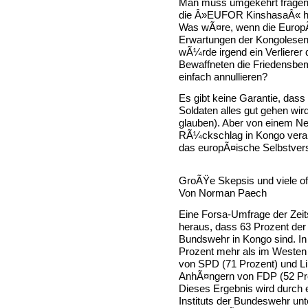
Man muss umgekehrt fragen,
die Â»EUFOR KinshasaÂ« he
Was wÃ¤re, wenn die EuropÃ¤
Erwartungen der Kongolesen 
wÃ¼rde irgend ein Verlierer 
Bewaffneten die Friedensbe
einfach annullieren?
Es gibt keine Garantie, das
Soldaten alles gut gehen wi
glauben). Aber von einem Ne
RÃ¼ckschlag in Kongo vera
das europÃ¤ische Selbstverst
GroÃŸe Skepsis und viele o
Von Norman Paech
Eine Forsa-Umfrage der Zeits
heraus, dass 63 Prozent der
Bundswehr in Kongo sind. In
Prozent mehr als im Westen
von SPD (71 Prozent) und Li
AnhÃ¤ngern von FDP (52 Pr
Dieses Ergebnis wird durch 
Instituts der Bundeswehr unt