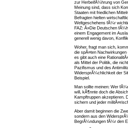
zur HerbeifÃ¼hrung von Gere
Meinung sind, dass sich Konf
Staaten mit friedlichen Mitte
Befragten hielten wirtschaft
Weltgeschehens fÃ¼r wichtige
FAZ: Â»Die Deutschen fÃ¼hle
einem Engagement im Ausla
generell wenig davon, Konflik
Woher, fragt man sich, kom
die spÃ¤ten Nachwirkungen 
es gibt auch eine Rationalit
als Mittel der Politik, die ni
Pazifismus und des Antimilit
WidersprÃ¼chlichkeit der Situ
Beispiel.
Man sollte meinen: Wer fÃ¼r 
will, kÃ¶nnte doch die Absi
Kampftruppen akzeptieren. De
sichern und jeder militÃ¤ri
Aber damit beginnen die Zwei
sondern aus den WidersprÃ
BegrÃ¼ndungen fÃ¼r den E