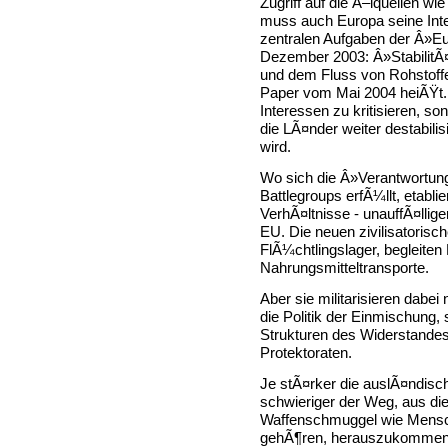
Zugriff auf die Ã–lquellen wi
muss auch Europa seine Inter
zentralen Aufgaben der Â»E
Dezember 2003: Â»StabilitÃ
und dem Fluss von Rohstoff
Paper vom Mai 2004 heiÃŸt.
Interessen zu kritisieren, so
die LÃ¤nder weiter destabilis
wird.
Wo sich die Â»Verantwortung
Battlegroups erfÃ¼llt, etabli
VerhÃ¤ltnisse - unauffÃ¤lli
EU. Die neuen zivilisatoris
FlÃ¼chtlingslager, begleit
Nahrungsmitteltransporte.
Aber sie militarisieren dab
die Politik der Einmischung,
Strukturen des Widerstandes
Protektoraten.
Je stÃ¤rker die auslÃ¤ndisc
schwieriger der Weg, aus di
Waffenschmuggel wie Mensch
gehÃ¶ren, herauszukommen.