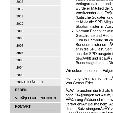
2013
Verlagsredakteur und s
wurde er Mitglied der
2012
Vorsitzender des FÃ¶
2011
(kritische Soldaten un
er fÃ¼r die SPD Mitgli
2010
Staatsminister im Aus
Norman Paech; er wur
2009
Geschichte und Recht
2008
Jura in Hamburg studie
Bundesministerium fÃ¼r
2007
er in die SPD ein. Seit 
2006
aus der SPD ausgetret
gewÃ¤hlt und ist auÃŸ
2005
Bundestagsfraktion Die
2004
Wir dokumentieren im Folgen
2003
Hoffnung, die man nicht ent
2002 UND Ã¤LTER
Von Gernot Erler
REDEN
Â»Wir brauchen die EU als 
ohne StÃ¶rungen verlÃ¤uft, u
VERÃ¶FFENTLICHUNGEN
FÃ¼hrung Ã¼bernehmen, weil
vertrauen!Â« Bei meinem jÃ
KONTAKT
diesen Satz sinngemÃ¤ÃŸ vo