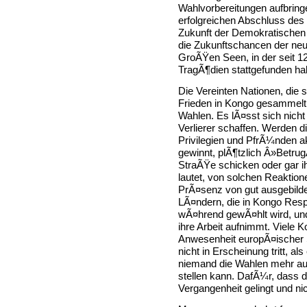
Wahlvorbereitungen aufbringe
erfolgreichen Abschluss de
Zukunft der Demokratischen
die Zukunftschancen der ne
GroÃŸen Seen, in der seit 12
TragÃ¶dien stattgefunden ha
Die Vereinten Nationen, die
Frieden in Kongo gesammelt 
Wahlen. Es lÃ¤sst sich nich
Verlierer schaffen. Werden d
Privilegien und PfrÃ¼nden a
gewinnt, plÃ¶tzlich Â»Betrug
StraÃŸe schicken oder gar i
lautet, von solchen Reaktio
PrÃ¤senz von gut ausgebilde
LÃ¤ndern, die in Kongo Resp
wÃ¤hrend gewÃ¤hlt wird, un
ihre Arbeit aufnimmt. Viele
Anwesenheit europÃ¤ischer 
nicht in Erscheinung tritt, al
niemand die Wahlen mehr auf
stellen kann. DafÃ¼r, dass d
Vergangenheit gelingt und nich