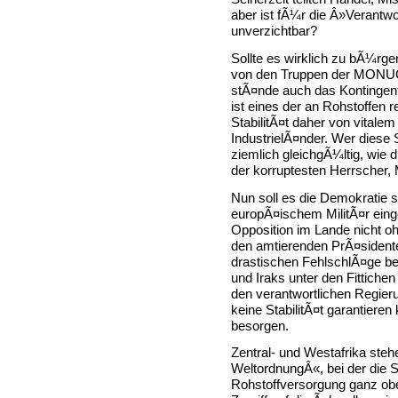
aber ist fÃ¼r die Â»Verantw
unverzichtbar?
Sollte es wirklich zu bÃ¼rg
von den Truppen der MONUC 
stÃ¤nde auch das Kontingen
ist eines der an Rohstoffen 
StabilitÃ¤t daher von vitale
IndustrielÃ¤nder. Wer diese S
ziemlich gleichgÃ¼ltig, wie 
der korruptesten Herrscher,
Nun soll es die Demokratie s
europÃ¤ischem MilitÃ¤r ein
Opposition im Lande nicht
den amtierenden PrÃ¤sidenten
drastischen FehlschlÃ¤ge be
und Iraks unter den Fittiche
den verantwortlichen Regier
keine StabilitÃ¤t garantiere
besorgen.
Zentral- und Westafrika ste
WeltordnungÂ«, bei der die 
Rohstoffversorgung ganz obe