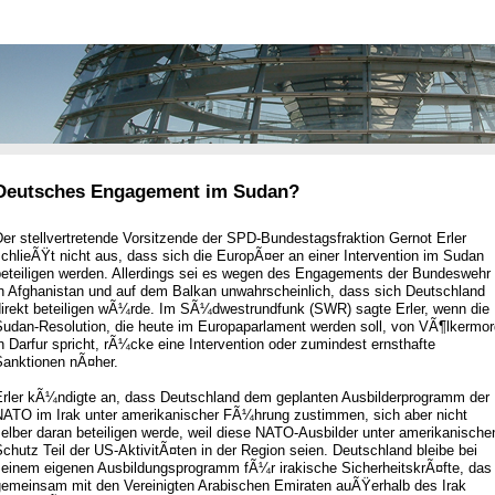
Deutsches Engagement im Sudan?
er stellvertretende Vorsitzende der SPD-Bundestagsfraktion Gernot Erler
chlieÃŸt nicht aus, dass sich die EuropÃ¤er an einer Intervention im Sudan
beteiligen werden. Allerdings sei es wegen des Engagements der Bundeswehr
in Afghanistan und auf dem Balkan unwahrscheinlich, dass sich Deutschland
direkt beteiligen wÃ¼rde. Im SÃ¼dwestrundfunk (SWR) sagte Erler, wenn die
Sudan-Resolution, die heute im Europaparlament werden soll, von VÃ¶lkermor
n Darfur spricht, rÃ¼cke eine Intervention oder zumindest ernsthafte
Sanktionen nÃ¤her.
Erler kÃ¼ndigte an, dass Deutschland dem geplanten Ausbilderprogramm der
NATO im Irak unter amerikanischer FÃ¼hrung zustimmen, sich aber nicht
elber daran beteiligen werde, weil diese NATO-Ausbilder unter amerikanische
chutz Teil der US-AktivitÃ¤ten in der Region seien. Deutschland bleibe bei
seinem eigenen Ausbildungsprogramm fÃ¼r irakische SicherheitskrÃ¤fte, das
gemeinsam mit den Vereinigten Arabischen Emiraten auÃŸerhalb des Irak