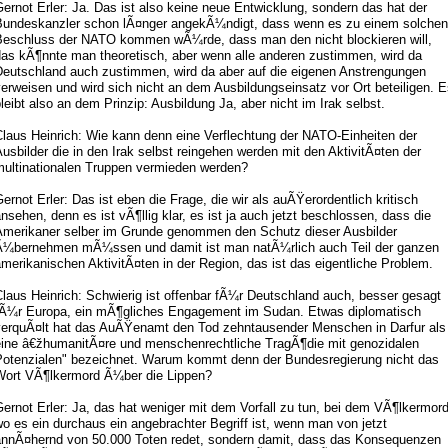
ernot Erler: Ja. Das ist also keine neue Entwicklung, sondern das hat der
Bundeskanzler schon lÃ¤nger angekÃ¼ndigt, dass wenn es zu einem solchen
Beschluss der NATO kommen wÃ¼rde, dass man den nicht blockieren will,
das kÃ¶nnte man theoretisch, aber wenn alle anderen zustimmen, wird da
Deutschland auch zustimmen, wird da aber auf die eigenen Anstrengungen
erweisen und wird sich nicht an dem Ausbildungseinsatz vor Ort beteiligen. 
leibt also an dem Prinzip: Ausbildung Ja, aber nicht im Irak selbst.
Claus Heinrich: Wie kann denn eine Verflechtung der NATO-Einheiten der
usbilder die in den Irak selbst reingehen werden mit den AktivitÃ¤ten der
multinationalen Truppen vermieden werden?
ernot Erler: Das ist eben die Frage, die wir als auÃŸerordentlich kritisch
nsehen, denn es ist vÃ¶llig klar, es ist ja auch jetzt beschlossen, dass die
Amerikaner selber im Grunde genommen den Schutz dieser Ausbilder
Ã¼bernehmen mÃ¼ssen und damit ist man natÃ¼rlich auch Teil der ganzen
merikanischen AktivitÃ¤ten in der Region, das ist das eigentliche Problem.
laus Heinrich: Schwierig ist offenbar fÃ¼r Deutschland auch, besser gesagt
fÃ¼r Europa, ein mÃ¶gliches Engagement im Sudan. Etwas diplomatisch
verquÃ¤lt hat das AuÃŸenamt den Tod zehntausender Menschen in Darfur als
eine â€žhumanitÃ¤re und menschenrechtliche TragÃ¶die mit genozidalen
Potenzialen" bezeichnet. Warum kommt denn der Bundesregierung nicht das
Wort VÃ¶lkermord Ã¼ber die Lippen?
ernot Erler: Ja, das hat weniger mit dem Vorfall zu tun, bei dem VÃ¶lkermor
o es ein durchaus ein angebrachter Begriff ist, wenn man von jetzt
annÃ¤hernd von 50.000 Toten redet, sondern damit, dass das Konsequenzen