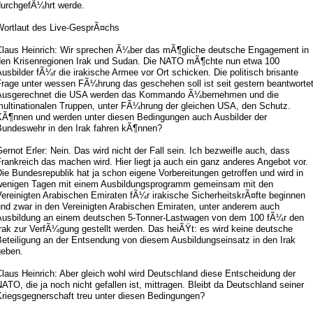
durchgefÃ¼hrt werde.
Wortlaut des Live-GesprÃ¤chs
Claus Heinrich: Wir sprechen Ã¼ber das mÃ¶gliche deutsche Engagement in
den Krisenregionen Irak und Sudan. Die NATO mÃ¶chte nun etwa 100
usbilder fÃ¼r die irakische Armee vor Ort schicken. Die politisch brisante
Frage unter wessen FÃ¼hrung das geschehen soll ist seit gestern beantwortet
Ausgerechnet die USA werden das Kommando Ã¼bernehmen und die
multinationalen Truppen, unter FÃ¼hrung der gleichen USA, den Schutz.
KÃ¶nnen und werden unter diesen Bedingungen auch Ausbilder der
Bundeswehr in den Irak fahren kÃ¶nnen?
ernot Erler: Nein. Das wird nicht der Fall sein. Ich bezweifle auch, dass
rankreich das machen wird. Hier liegt ja auch ein ganz anderes Angebot vor.
ie Bundesrepublik hat ja schon eigene Vorbereitungen getroffen und wird in
wenigen Tagen mit einem Ausbildungsprogramm gemeinsam mit den
ereinigten Arabischen Emiraten fÃ¼r irakische SicherheitskrÃ¤fte beginnen
und zwar in den Vereinigten Arabischen Emiraten, unter anderem auch
Ausbildung an einem deutschen 5-Tonner-Lastwagen von dem 100 fÃ¼r den
rak zur VerfÃ¼gung gestellt werden. Das heiÃŸt: es wird keine deutsche
Beteiligung an der Entsendung von diesem Ausbildungseinsatz in den Irak
geben.
laus Heinrich: Aber gleich wohl wird Deutschland diese Entscheidung der
ATO, die ja noch nicht gefallen ist, mittragen. Bleibt da Deutschland seiner
Kriegsgegnerschaft treu unter diesen Bedingungen?