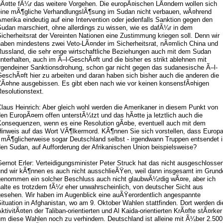
hÃ¤tte fÃ¼r das weitere Vorgehen. Die europÃ¤ischen LÃ¤ndern wollen sich
eine mÃ¶gliche VerhandlungslÃ¶sung im Sudan nicht verbauen, wÃ¤hrend
merika eindeutig auf eine Intervention oder jedenfalls Sanktion gegen den
Sudan marschiert, ohne allerdings zu wissen, wie es dafÃ¼r in dem
icherheitsrat der Vereinten Nationen eine Zustimmung kriegen soll. Denn wir
haben mindestens zwei Veto-LÃ¤nder im Sicherheitsrat, nÃ¤mlich China und
Russland, die sehr enge wirtschaftliche Beziehungen auch mit dem Sudan
nterhalten, auch im Ã–l-GeschÃ¤ft und die bisher es strikt ablehnen mit
irgendeiner Sanktionsdrohung, schon gar nicht gegen das sudanesische Ã–l-
eschÃ¤ft hier zu arbeiten und daran haben sich bisher auch die anderen die
ZÃ¤hne ausgebissen. Es gibt eben nach wie vor keinen konsensfÃ¤higen
esolutionstext.
laus Heinrich: Aber gleich wohl werden die Amerikaner in diesem Punkt von
en EuropÃ¤ern offen unterstÃ¼tzt und das hÃ¤tte ja letztlich auch die
Konsequenzen, wenn es eine Resolution gÃ¤be, eventuell auch mit dem
Hinweis auf das Wort VÃ¶lkermord. KÃ¶nnen Sie sich vorstellen, dass Europ
- mÃ¶glicherweise sogar Deutschland selbst - irgendwann Truppen entsendet i
en Sudan, auf Aufforderung der Afrikanischen Union beispielsweise?
ernot Erler: Verteidigungsminister Peter Struck hat das nicht ausgeschlosse
und wir kÃ¶nnen es auch nicht ausschlieÃŸen, weil dann insgesamt im Grund
genommen ein solcher Beschluss auch nicht glaubwÃ¼rdig wÃ¤re, aber ich
alte es trotzdem fÃ¼r eher unwahrscheinlich, von deutscher Sicht aus
gesehen. Wir haben im Augenblick eine auÃŸerordentlich angespannte
ituation in Afghanistan, wo am 9. Oktober Wahlen stattfinden. Dort werden di
ktivitÃ¤ten der Taliban-orientierten und Al Kaida-orientierten KrÃ¤fte stÃ¤rker
um diese Wahlen noch zu verhindern. Deutschland ist alleine mit Ã¼ber 2.500