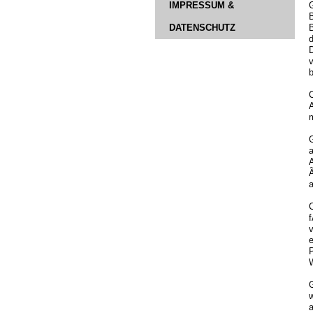
G
IMPRESSUM &
DATENSCHUTZ
v
b
A
G
a
a
C
G
w