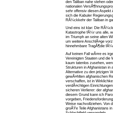
den Taliban nahe stehen oder
nationalen VersÃ¶hnungspro
sehr offensiv diesen Aspekt 
sich die Kabuler Regierungs
RÃ¼ckkehr der Taliban in ga
Und eins ist klar: Die RÃ¼ck
Katastrophe fÃ¼r uns alle, 
im Triumph an seine alten 
um weitere AnschlÃ¤ge vorzu
hinnehmbare TragÃ¶die fÃ¼r
Auf keinen Fall wÃ¤re es ir
Vereinigten Staaten und di
kaum tatenlos zusehen, wen
Strukturen in Afghanistan in
Alternative zu den jetzigen 
gewÃ¤hlten afghanischen Reg
verschaffen, ist in Wirklich
verdÃ¤chtigen Einrichtungen 
sicheren Verlierer: der afgh
diesem Grund kann ich Parol
vorgeben, Friedensforderung
Weise nachvollziehen. Von 
groÃŸe Teile Afghanistans in 
Schlachtfeld verwandeln.