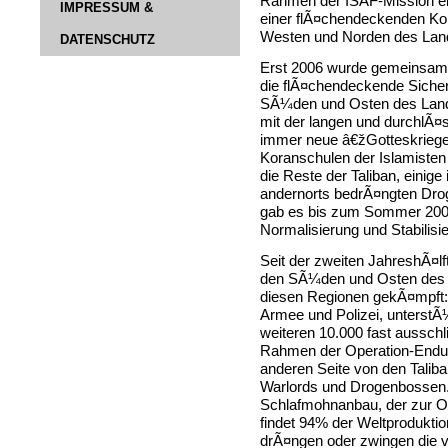
Rahmen der ISAF-Mission ei
IMPRESSUM &
einer flÃ¤chendeckenden Kon
Westen und Norden des Lan
DATENSCHUTZ
Erst 2006 wurde gemeinsam 
die flÃ¤chendeckende Sicher
SÃ¼den und Osten des Lande
mit der langen und durchlÃ¤
immer neue â€žGotteskrieger
Koranschulen der Islamisten
die Reste der Taliban, einig
andernorts bedrÃ¤ngten Dr
gab es bis zum Sommer 2006 
Normalisierung und Stabilis
Seit der zweiten JahreshÃ¤lf
den SÃ¼den und Osten des La
diesen Regionen gekÃ¤mpft: 
Armee und Polizei, unterstÃ
weiteren 10.000 fast aussch
Rahmen der Operation-Endur
anderen Seite von den Talib
Warlords und Drogenbossen. 
Schlafmohnanbau, der zur O
findet 94% der Weltproduktion
drÃ¤ngen oder zwingen die