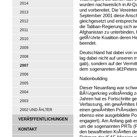
2014
wurden nachweislich in Al-Qa
und vorbereitet. Die Vereint
2013
September 2001 diese Ansch
gleichgesetzt und entsprec
2012
die Taliban-Regierung sich we
2011
Afghanistan zu unterbinden, 
gefÃ¼hrte Koalition deren He
2010
beendet.
2009
Deutschland hat dabei von v
2008
lag dabei nicht auf unseren m
gab), sondern auf der Vermit
2007
dem sogenannten â€žPeters
2006
Nationbuilding
2005
Dieser Neuanfang war schwe
2004
BÃ¼rgerkrieg vollstÃ¤ndig ze
Jahren hat es Fortschritte g
2003
Verfassung, ein gewÃ¤hltes 
einen gewÃ¤hlten PrÃ¤sident
2002 UND Ã¤LTER
ebenso eine ausgebildete Pol
VERÃ¶FFENTLICHUNGEN
engagiert). Am Anfang gab e
um die sogenannten PRTs (Pr
KONTAKT
den bewaffneten KrÃ¤ften de