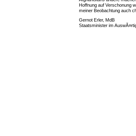
Hoffnung auf Verschonung we
meiner Beobachtung auch ch
Gernot Erler, MdB
Staatsminister im AuswÃ¤rt