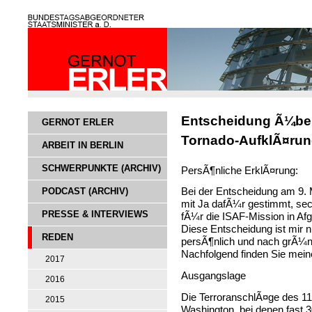
Entscheidung Ã¼ber
GERNOT ERLER
Tornado-AufklÃ¤run
ARBEIT IN BERLIN
SCHWERPUNKTE (ARCHIV)
PersÃ¶nliche ErklÃ¤rung:
PODCAST (ARCHIV)
Bei der Entscheidung am 9.
mit Ja dafÃ¼r gestimmt, se
PRESSE & INTERVIEWS
fÃ¼r die ISAF-Mission in Af
Diese Entscheidung ist mir ni
REDEN
persÃ¶nlich und nach grÃ¼n
Nachfolgend finden Sie mei
2017
Ausgangslage
2016
Die TerroranschlÃ¤ge des 1
2015
Washington, bei denen fast 