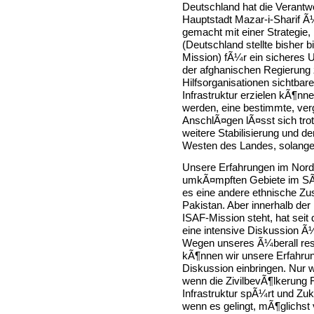
Deutschland hat die Verantwo
Hauptstadt Mazar-i-Sharif 
gemacht mit einer Strategie,
(Deutschland stellte bisher 
Mission) fÃ¼r ein sicheres U
der afghanischen Regierung
Hilfsorganisationen sichtbare
Infrastruktur erzielen kÃ¶nn
werden, eine bestimmte, ver
AnschlÃ¤gen lÃ¤sst sich tro
weitere Stabilisierung und 
Westen des Landes, solange n
Unsere Erfahrungen im Norden
umkÃ¤mpften Gebiete im SÃ
es eine andere ethnische Zu
Pakistan. Aber innerhalb der
ISAF-Mission steht, hat sei
eine intensive Diskussion Ã
Wegen unseres Ã¼berall resp
kÃ¶nnen wir unsere Erfahrung
Diskussion einbringen. Nur 
wenn die ZivilbevÃ¶lkerung F
Infrastruktur spÃ¼rt und Zu
wenn es gelingt, mÃ¶glichst v