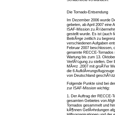
Die Tornado-Entsendung
Im Dezember 2006 wurde D
gebeten, ab April 2007 eine
ISAF-Mission zu Ã¼bernehme
gestellt wurde. Es ist (auch
BeitrÃ¤ge zeitlich zu begren
verschiedenen Aufgaben ents
Februar 2007 beschlossen, 
genannte RECCE-Tornados s
Wartung bis zum 13. Oktober 
VerfÃ¼gung zu stellen. Der 
MÃ¤rz .2007 mit groÃŸer Me
die 6 AufklÃ¤rungsflugzeuge e
von Deutschland geschÃ¼tzt
Folgende Punkte sind bei de
zur ISAF-Mission wichtig:
1. Der Auftrag der RECCE-T
gesamten Gebietes von Afgha
Tornados gesammelt und hin
kÃ¶nnen GefÃ¤hrdungen afgha
Hilfsorganisationen und der