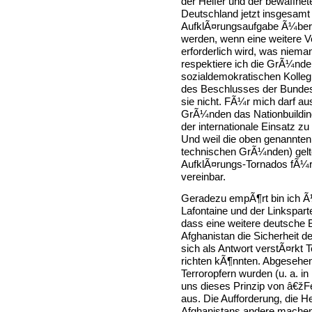
der Helfer und der bewaffnet
Deutschland jetzt insgesamt 
AufklÃ¤rungsaufgabe Ã¼berni
werden, wenn eine weitere 
erforderlich wird, was niem
respektiere ich die GrÃ¼nde
sozialdemokratischen Kolleg
des Beschlusses der Bundesr
sie nicht. FÃ¼r mich darf aus
GrÃ¼nden das Nationbuilding
der internationale Einsatz z
Und weil die oben genannte
technischen GrÃ¼nden) gelten
AufklÃ¤rungs-Tornados fÃ¼r 
vereinbar.
Geradezu empÃ¶rt bin ich Ã
Lafontaine und der Linkspart
dass eine weitere deutsche B
Afghanistan die Sicherheit d
sich als Antwort verstÃ¤rkt
richten kÃ¶nnten. Abgesehe
Terroropfern wurden (u. a. in 
uns dieses Prinzip von â€žFei
aus. Die Aufforderung, die H
Afghanistans andere machen 