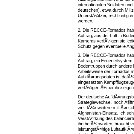
internationalen Soldaten und 
deutschen), etwa durch Mili
UnterstÃ¼tzer, rechtzeitig
werden.
2. Die RECCE-Tornados hab
Auftrag, aus der Luft in Bod
Kameras verfÃ¼gen sie ledi
Schutz gegen eventuelle Ang
3. Die RECCE-Tornados habe
Auftrag, ein Feuerleitsystem 
Bodentruppen durch andere 
Arbeitsweise der Tornados 
AufklÃ¤rungsdaten ist dafÃ¼
eingesetzten Kampfflugzeu
verfÃ¼gen Ã¼ber ihre eigen
Der deutsche AufklÃ¤rungsbe
Strategiewechsel, noch Ã¶ff
weit fÃ¼r weitere militÃ¤ri
Afghanistan-Einsatz. Ich se
VerstÃ¤rkung des balancierte
ihn befÃ¼rworten, braucht ve
leistungsfÃ¤hige LuftaufklÃ