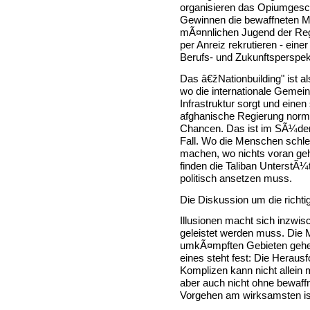
organisieren das Opiumgesc
Gewinnen die bewaffneten Mi
mÃ¤nnlichen Jugend der Re
per Anreiz rekrutieren - eine
Berufs- und Zukunftsperspek
Das â€žNationbuilding" ist a
wo die internationale Gemein
Infrastruktur sorgt und eine
afghanische Regierung normal
Chancen. Das ist im SÃ¼den 
Fall. Wo die Menschen schl
machen, wo nichts voran geh
finden die Taliban UnterstÃ
politisch ansetzen muss.
Die Diskussion um die richti
Illusionen macht sich inzwi
geleistet werden muss. Die 
umkÃ¤mpften Gebieten gehen
eines steht fest: Die Herausf
Komplizen kann nicht allein m
aber auch nicht ohne bewaffn
Vorgehen am wirksamsten is