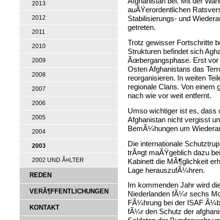
Afghanistan bei. Mit der Wah
2013
auÃŸerordentlichen Ratsvers
2012
Stabilisierungs- und Wieder
getreten.
2011
Trotz gewisser Fortschritte b
2010
Strukturen befindet sich Agh
Ãœbergangsphase. Erst vor 
2009
Osten Afghanistans das Terro
2008
reorganisieren. In weiten Te
regionale Clans. Von einem 
2007
nach wie vor weit entfernt.
2006
Umso wichtiger ist es, dass 
2005
Afghanistan nicht vergisst u
BemÃ¼hungen um Wiederaufba
2004
Die internationale Schutztr
2003
trÃ¤gt maÃŸgeblich dazu bei
2002 UND Ã¤LTER
Kabinett die MÃ¶glichkeit er
Lage herauszufÃ¼hren.
REDEN
Im kommenden Jahr wird di
VERÃ¶FFENTLICHUNGEN
Niederlanden fÃ¼r sechs Mon
FÃ¼hrung bei der ISAF Ã¼b
KONTAKT
fÃ¼r den Schutz der afghan