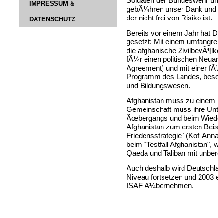
Soldaten der Bundeswehr un
IMPRESSUM &
gebÃ¼hren unser Dank und 
der nicht frei von Risiko ist.
DATENSCHUTZ
Bereits vor einem Jahr hat D
gesetzt: Mit einem umfangr
die afghanische ZivilbevÃ¶lk
fÃ¼r einen politischen Neuan
Agreement) und mit einer f
Programm des Landes, beson
und Bildungswesen.
Afghanistan muss zu einem Er
Gemeinschaft muss ihre Unt
Ãœbergangs und beim Wiede
Afghanistan zum ersten Beisp
Friedensstrategie" (Kofi Ann
beim "Testfall Afghanistan"
Qaeda und Taliban mit unbe
Auch deshalb wird Deutschl
Niveau fortsetzen und 2003 
ISAF Ã¼bernehmen.