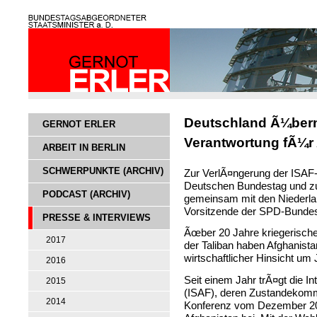
Deutschland Ã¼ber
GERNOT ERLER
Verantwortung fÃ¼r
ARBEIT IN BERLIN
SCHWERPUNKTE (ARCHIV)
Zur VerlÃ¤ngerung der ISAF
Deutschen Bundestag und z
PODCAST (ARCHIV)
gemeinsam mit den Niederlan
Vorsitzende der SPD-Bundest
PRESSE & INTERVIEWS
Ãœber 20 Jahre kriegerische
2017
der Taliban haben Afghanistan
wirtschaftlicher Hinsicht u
2016
Seit einem Jahr trÃ¤gt die In
2015
(ISAF), deren Zustandekomm
2014
Konferenz vom Dezember 2001