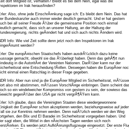
eit dort Mitglied ist, verhalten? Bleibt es bei dem Nein, egal was die
nspektoren im Irak herausfinden?
rler: Also, ohne jede EinschrÃ¤nkung sage ich: Es bleibt dem Nein. Das hat
der Bundeskanzler auch immer wieder deutlich gemacht. Und er hat gestern
auch bei all seiner Freude Ã¼ber die gemeinsame Position noch einmal
eutlich gemacht, dass sich an unserer Haltung, an der Haltung der
undesregierung, nichts geÃ¤ndert hat und sich auch nichts Ã¤ndern wird.
DR Info: Wie viel Zeit sollte denn jetzt noch den Inspektoren im Irak
eingerÃ¤umt werden?
Erler: Die europÃ¤ischen Staatschefs haben ausdrÃ¼cklich dazu keine
Aussage gemacht, obwohl sie das Ã¼berlegt haben. Denn das gehÃ¶rt nun
indeutig in die AutoritÃ¤t der Vereinten Nationen. DarÃ¼ber kann nur der
Sicherheitsrat eine Entscheidung fÃ¤llen. Deswegen haben die EuropÃ¤er noc
icht einmal einen Ratschlag in dieser Frage gegeben.
NDR Info: Aber nun sind ja die EuropÃ¤er Mitglied im Sicherheitsrat, mÃ¼sse
dort also mit abstimmen, mÃ¼ssen VorschlÃ¤ge einbringen. Dann scheint da
doch so ein windelweicher Kompromiss von gestern zu sein, der sowieso das
Gewicht gegenÃ¼ber den USA gar nicht vergrÃ¶ÃŸern kann.
rler: Ich glaube, dass die Vereinigten Staaten diese wiedergewonnene
Einigkeit der EuropÃ¤er schon akzeptieren werden, beziehungsweise auf jede
Fall sie zur Kenntnis nehmen werden. Denn natÃ¼rlich werden wir den Weg
ortgehen, den Blix und El Baradei im Sicherheitsrat vorgegeben haben. Und
er sagt eben, die Mittel in den nÃ¤chsten Tagen werden sich noch
erstÃ¤rken. Es werden jetzt AufklÃ¤rungsflugzeuge eingesetzt. Der erste Flu