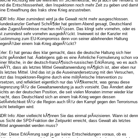
leiche Richtung wie die Mehrheit im Sicherheitsrat, wo ja auch die Tendenz is
und die Entschlossenheit, den Inspektoren noch mehr Zeit zu geben und dami
eine Entwaffnung des Iraks ohne Krieg anzustreben.
NDR Info: Aber zumindest wird ja die Gewalt nicht mehr ausgeschlossen.
Bundeskanzler Gerhard SchrÃ¶der hat gestern Abend gesagt, Deutschland
habe ZugestÃ¤ndnisse machen mÃ¼ssen. Das klingt sehr vornehm, oder es
st zumindest sehr vornehm ausgedrÃ¼ckt. Inwieweit ist der Kanzler mit
Zustimmung zum EU-Kompromiss denn von seiner ablehnenden Haltung
gegenÃ¼ber einem Irak-Krieg abgerÃ¼ckt?
rler: Er hat genau dies klar gemacht, dass die deutsche Haltung sich hier
nicht geÃ¤ndert hat. Ãœbrigens gab es eine Ã¤hnliche Formulierung schon vo
einer Woche, in der deutsch-franzÃ¶sisch-russischen ErklÃ¤rung, wo es auch
eiÃŸt, dass als letztes Mittel Gewaltanwendung mÃ¶glich ist, aber eben nur
ls letztes Mittel. Und das ist ja die Auseinandersetzung mit den Versuchen,
etzt das Inspektoren-Regime durch eine militÃ¤rische Intervention zu
rsetzen, und reflektiert eigentlich nur das VÃ¶lkerrecht, was genau diese
Begrenzung fÃ¼r die Gewaltanwendung ja auch vorsieht. Das Ã¤ndert aber
ichts an der deutschen Position, die seit vielen Monaten immer wieder klar
macht, dass Deutschland sich an einem Irak-Krieg wegen dessen
GefÃ¤hrlichkeit fÃ¼r die Region auch fÃ¼r den Kampf gegen den Terrorismus
icht beteiligen wird.
DR Info: Aber vielleicht kÃ¶nnen Sie das einmal prÃ¤zisieren. Wann ist denn
us Sicht der SPD-Fraktion der Zeitpunkt erreicht, dass Gewalt als letztes
Mittel angewendet werden muss?
rler: Diese ErklÃ¤rung sagt ja gar keine Entscheidungen voraus, ob es