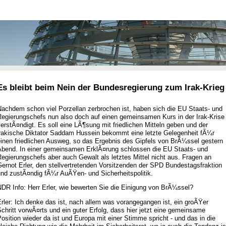
Es bleibt beim Nein der Bundesregierung zum Irak-Krieg
Nachdem schon viel Porzellan zerbrochen ist, haben sich die EU Staats- und
Regierungschefs nun also doch auf einen gemeinsamen Kurs in der Irak-Krise
erstÃ¤ndigt. Es soll eine LÃ¶sung mit friedlichen Mitteln geben und der
irakische Diktator Saddam Hussein bekommt eine letzte Gelegenheit fÃ¼r
einen friedlichen Ausweg, so das Ergebnis des Gipfels von BrÃ¼ssel gestern
Abend. In einer gemeinsamen ErklÃ¤rung schlossen die EU Staats- und
egierungschefs aber auch Gewalt als letztes Mittel nicht aus. Fragen an
ernot Erler, den stellvertretenden Vorsitzenden der SPD Bundestagsfraktion
und zustÃ¤ndig fÃ¼r AuÃŸen- und Sicherheitspolitik.
DR Info: Herr Erler, wie bewerten Sie die Einigung von BrÃ¼ssel?
rler: Ich denke das ist, nach allem was vorangegangen ist, ein groÃŸer
chritt vorwÃ¤rts und ein guter Erfolg, dass hier jetzt eine gemeinsame
osition wieder da ist und Europa mit einer Stimme spricht - und das in die