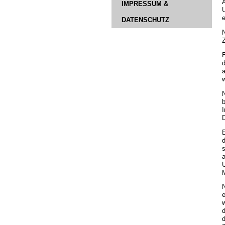
IMPRESSUM &
U
e
DATENSCHUTZ
Z
E
d
a
N
I
E
d
s
a
U
N
e
w
d
d