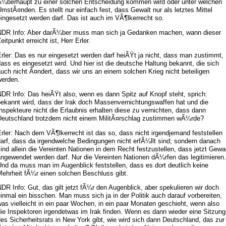
Ã¼berhaupt zu einer solchen Entscheidung kommen wird oder unter welchen
mstÃ¤nden. Es stellt nur einfach fest, dass Gewalt nur als letztes Mittel
ingesetzt werden darf. Das ist auch im VÃ¶lkerrecht so.
NDR Info: Aber darÃ¼ber muss man sich ja Gedanken machen, wann dieser
eitpunkt erreicht ist, Herr Erler.
rler: Das es nur eingesetzt werden darf heiÃŸt ja nicht, dass man zustimmt,
ass es eingesetzt wird. Und hier ist die deutsche Haltung bekannt, die sich
uch nicht Ã¤ndert, dass wir uns an einem solchen Krieg nicht beteiligen
werden.
DR Info: Das heiÃŸt also, wenn es dann Spitz auf Knopf steht, sprich:
bekannt wird, dass der Irak doch Massenvernichtungswaffen hat und die
nspekteure nicht die Erlaubnis erhalten diese zu vernichten, dass dann
Deutschland trotzdem nicht einem MilitÃ¤rschlag zustimmen wÃ¼rde?
rler: Nach dem VÃ¶lkerrecht ist das so, dass nicht irgendjemand feststellen
arf, dass da irgendwelche Bedingungen nicht erfÃ¼llt sind; sondern danach
ind allein die Vereinten Nationen in dem Recht festzustellen, dass jetzt Gewa
ngewendet werden darf. Nur die Vereinten Nationen dÃ¼rfen das legitimieren.
nd da muss man im Augenblick feststellen, dass es dort deutlich keine
Mehrheit fÃ¼r einen solchen Beschluss gibt.
DR Info: Gut, das gilt jetzt fÃ¼r den Augenblick, aber spekulieren wir doch
inmal ein bisschen. Man muss sich ja in der Politik auch darauf vorbereiten,
as vielleicht in ein paar Wochen, in ein paar Monaten geschieht, wenn also
ie Inspektoren irgendetwas im Irak finden. Wenn es dann wieder eine Sitzung
es Sicherheitsrats in New York gibt, wie wird sich dann Deutschland, das zur