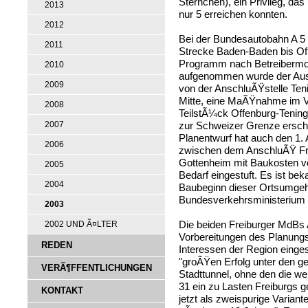
Sternchen), ein Privileg, das
2013
nur 5 erreichen konnten.
2012
Bei der Bundesautobahn A 5 
2011
Strecke Baden-Baden bis Off
Programm nach Betreibermode
2010
aufgenommen wurde der Aus
2009
von der AnschluÃŸstelle Ten
Mitte, eine MaÃŸnahme im V
2008
TeilstÃ¼ck Offenburg-Teninge
zur Schweizer Grenze ersche
2007
Planentwurf hat auch den 1. 
2006
zwischen dem AnschluÃŸ Fre
Gottenheim mit Baukosten vo
2005
Bedarf eingestuft. Es ist be
2004
Baubeginn dieser Ortsumge
Bundesverkehrsministerium b
2003
Die beiden Freiburger MdBs A
2002 UND Ã¤LTER
Vorbereitungen des Planung
REDEN
Interessen der Region einge
"groÃŸen Erfolg unter den 
VERÃ¶FFENTLICHUNGEN
Stadttunnel, ohne den die w
31 ein zu Lasten Freiburgs
KONTAKT
jetzt als zweispurige Variant