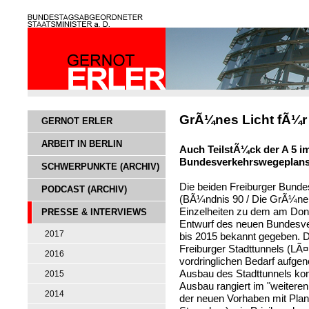
GrÃ¼nes Licht fÃ¼r 
GERNOT ERLER
ARBEIT IN BERLIN
Auch TeilstÃ¼ck der A 5 i
Bundesverkehrswegeplan
SCHWERPUNKTE (ARCHIV)
Die beiden Freiburger Bund
PODCAST (ARCHIV)
(BÃ¼ndnis 90 / Die GrÃ¼nen
Einzelheiten zu dem am Donne
PRESSE & INTERVIEWS
Entwurf des neuen Bundesve
2017
bis 2015 bekannt gegeben. 
Freiburger Stadttunnels (LÃ
2016
vordringlichen Bedarf aufg
Ausbau des Stadttunnels kon
2015
Ausbau rangiert im "weiteren 
2014
der neuen Vorhaben mit Pla