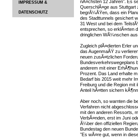
nÃ¤chsten 12 Jahren". Es sei
IMPRESSUM &
QuerschlÃ¤ge aus Stuttgart 
DATENSCHUTZ
begrÃ¼ÃŸen, dass ein Planu
des Stadttunnels gesichert w
31 West und bei dem TeilstÃ
entsprechen, so erklÃ¤rten d
dringlichen WÃ¼nschen aus 
Zugleich plÃ¤dierten Erler u
das AugenmaÃŸ zu verlieren 
neuen zusÃ¤tzlichen Forder
Bundesverkehrswegeplans 
anderem mit einer ErhÃ¶hung
Prozent. Das Land erhalte mi
Bedarf bis 2015 weit mehr Inv
Freiburg und die Region mit
Anteil hÃ¤tten sichern kÃ¶nn
Aber noch, so warnten die b
Verfahren nicht abgeschloss
mit den anderen Ressorts, m
VerbÃ¤nden, erst im Juni od
Ã¼ber den offiziellen Regie
Bundestag den neuen Bunde
"Es wÃ¤re gut, wenn in dies