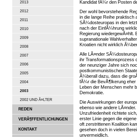
Kandidat fÃ¼r den Posten d
2013
2012
Der wohl bevorstehende Regi
in die lange Reihe praktisch
2011
SÃ¼dosteuropas in den letzt
nach der EinfÃ¼hrung wirkli
2010
Regierung wiedergewÃ¤hlt. 
2009
supranationale Wahlverhalten
Kroatien nicht wirklich Ã¼be
2008
Alle LÃ¤nder SÃ¼dosteuropa
2007
ihr Transformationsprozess d
2006
der neunziger Jahre sich noc
postkommunistischen Staaten
2005
Ã¼berall dazu, dass die gr
fÃ¼r die BevÃ¶lkerung eher
2004
Leben der Menschen mehr bes
2003
Demokratie.
2002 UND Ã¤LTER
Die Auswirkungen der europa
ebenso wie andere LÃ¤nder. D
REDEN
Unzufriedenheit richtete sic
erster Linie gegen die eigen
VERÃ¶FFENTLICHUNGEN
oft zerstrittenen Koalition k
KONTAKT
gesehen doch in vielen Berei
unvermeidlich.