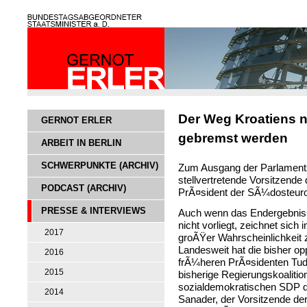
Der Weg Kroatiens n
GERNOT ERLER
gebremst werden
ARBEIT IN BERLIN
SCHWERPUNKTE (ARCHIV)
Zum Ausgang der Parlamentsw
stellvertretende Vorsitzend
PODCAST (ARCHIV)
PrÃ¤sident der SÃ¼dosteurop
PRESSE & INTERVIEWS
Auch wenn das Endergebnis 
nicht vorliegt, zeichnet sich
2017
groÃŸer Wahrscheinlichkeit
Landesweit hat die bisher op
2016
frÃ¼heren PrÃ¤sidenten Tudj
2015
bisherige Regierungskoaliti
sozialdemokratischen SDP d
2014
Sanader, der Vorsitzende der