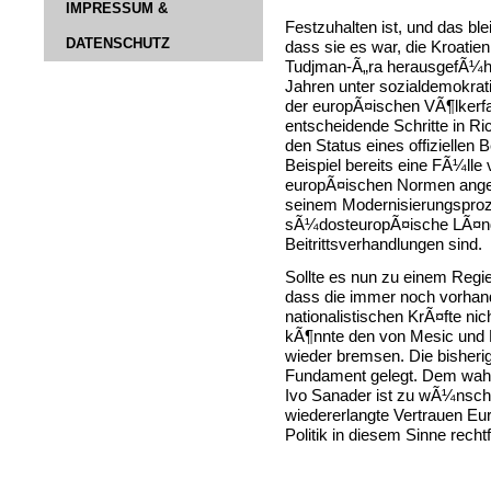
IMPRESSUM &
Festzuhalten ist, und das bl
DATENSCHUTZ
dass sie es war, die Kroatien
Tudjman-Ã„ra herausgefÃ¼hrt 
Jahren unter sozialdemokrat
der europÃ¤ischen VÃ¶lkerfam
entscheidende Schritte in 
den Status eines offiziellen 
Beispiel bereits eine FÃ¼lle
europÃ¤ischen Normen angepa
seinem Modernisierungsproze
sÃ¼dosteuropÃ¤ische LÃ¤nde
Beitrittsverhandlungen sind.
Sollte es nun zu einem Regi
dass die immer noch vorha
nationalistischen KrÃ¤fte ni
kÃ¶nnte den von Mesic und
wieder bremsen. Die bisherig
Fundament gelegt. Dem wahr
Ivo Sanader ist zu wÃ¼nsche
wiedererlangte Vertrauen Eur
Politik in diesem Sinne rechtf