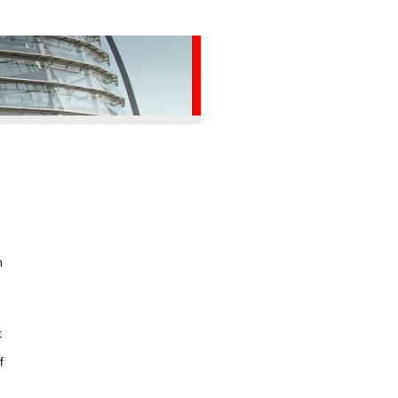
m
t
f