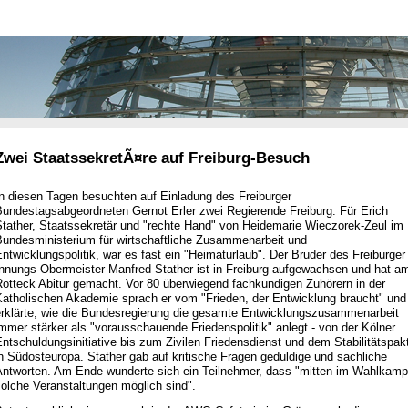
Zwei StaatssekretÃ¤re auf Freiburg-Besuch
In diesen Tagen besuchten auf Einladung des Freiburger
Bundestagsabgeordneten Gernot Erler zwei Regierende Freiburg. Für Erich
Stather, Staatssekretär und "rechte Hand" von Heidemarie Wieczorek-Zeul im
Bundesministerium für wirtschaftliche Zusammenarbeit und
ntwicklungspolitik, war es fast ein "Heimaturlaub". Der Bruder des Freiburger
Innungs-Obermeister Manfred Stather ist in Freiburg aufgewachsen und hat a
Rotteck Abitur gemacht. Vor 80 überwiegend fachkundigen Zuhörern in der
Katholischen Akademie sprach er vom "Frieden, der Entwicklung braucht" und
erklärte, wie die Bundesregierung die gesamte Entwicklungszusammenarbeit
mmer stärker als "vorausschauende Friedenspolitik" anlegt - von der Kölner
ntschuldungsinitiative bis zum Zivilen Friedensdienst und dem Stabilitätspak
n Südosteuropa. Stather gab auf kritische Fragen geduldige und sachliche
Antworten. Am Ende wunderte sich ein Teilnehmer, dass "mitten im Wahlkamp
olche Veranstaltungen möglich sind".