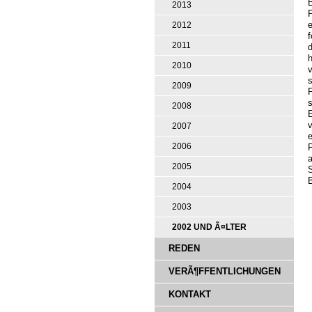
B
2013
P
e
2012
f
2011
d
h
2010
v
2009
F
2008
E
2007
e
2006
2005
2004
2003
2002 UND Ã¤LTER
REDEN
VERÃ¶FFENTLICHUNGEN
KONTAKT