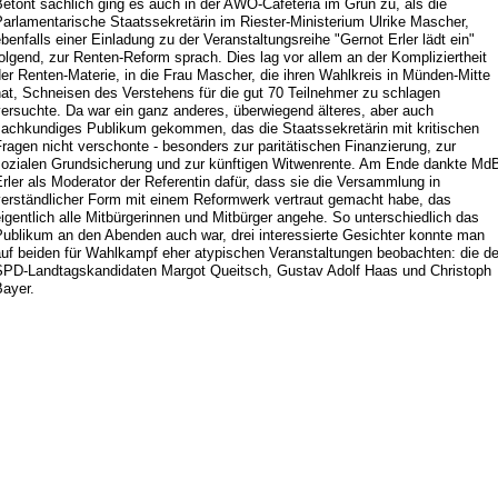
etont sachlich ging es auch in der AWO-Cafeteria im Grün zu, als die
arlamentarische Staatssekretärin im Riester-Ministerium Ulrike Mascher,
benfalls einer Einladung zu der Veranstaltungsreihe "Gernot Erler lädt ein"
olgend, zur Renten-Reform sprach. Dies lag vor allem an der Kompliziertheit
er Renten-Materie, in die Frau Mascher, die ihren Wahlkreis in Münden-Mitte
at, Schneisen des Verstehens für die gut 70 Teilnehmer zu schlagen
ersuchte. Da war ein ganz anderes, überwiegend älteres, aber auch
sachkundiges Publikum gekommen, das die Staatssekretärin mit kritischen
ragen nicht verschonte - besonders zur paritätischen Finanzierung, zur
sozialen Grundsicherung und zur künftigen Witwenrente. Am Ende dankte Md
rler als Moderator der Referentin dafür, dass sie die Versammlung in
verständlicher Form mit einem Reformwerk vertraut gemacht habe, das
igentlich alle Mitbürgerinnen und Mitbürger angehe. So unterschiedlich das
Publikum an den Abenden auch war, drei interessierte Gesichter konnte man
auf beiden für Wahlkampf eher atypischen Veranstaltungen beobachten: die de
SPD-Landtagskandidaten Margot Queitsch, Gustav Adolf Haas und Christoph
Bayer.