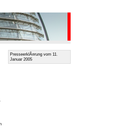
PresseerklÃ¤rung vom 11.
Januar 2005
.
n