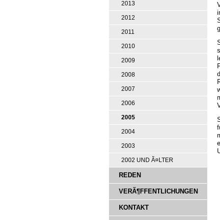
2013
V
i
2012
2011
S
2010
s
l
2009
P
2008
2007
m
2006
V
2005
2004
2003
U
2002 UND Ã¤LTER
REDEN
VERÃ¶FFENTLICHUNGEN
KONTAKT