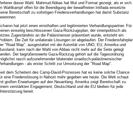
erlierer dieser Wahl. Mahmud Abbas hat Mut und Format gezeigt, als er sich
m Wahlkampf offen für die Beendigung der bewaffneten Intifada einsetzte.
Seine Bereitschaft zu sofortigen Friedensverhandlungen hat damit Substanz
gewonnen.
charon hat jetzt einen ernsthaften und legitimierten Verhandlungspartner. Für
einen einseitig beschlossenen Gaza-Rückzugsplan, der innenpolitisch als
etztes Zugeständnis an die Palästinenser präsentiert wurde, entsteht ein
roblem. Die Zeit für unilaterale Lösungen ist abgelaufen. Der Friedensfahrpla
der "Road Map", ausgestattet mit der Autorität von UNO, EU, Amerika und
Russland, kann nach der Wahl von Abbas nicht mehr auf die Seite gelegt
werden. Der begrüßenswerte Gaza-Rückzug gehört auf die Tagesordnung
öglichst rasch aufzunehmender bilateraler israelisch-palästinensischer
erhandlungen - als erster Schritt zur Umsetzung der "Road Map".
Seit dem Scheitern des Camp-David-Prozesses hat es keine solche Chance
für eine Friedenslösung in Nahost mehr gegeben wie heute. Die Welt schaut
mit großen Erwartungen auf den Neuanfang. Amerika zeigt Bereitschaft zu
einem verstärkten Engagement, Deutschland und die EU bleiben für jede
nterstützung bereit.