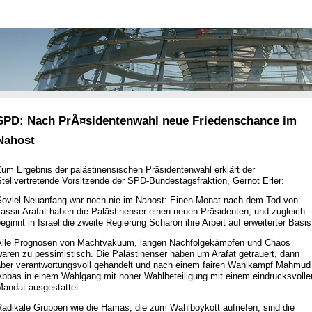
SPD: Nach PrÃ¤sidentenwahl neue Friedenschance im
Nahost
um Ergebnis der palästinensischen Präsidentenwahl erklärt der
tellvertretende Vorsitzende der SPD-Bundestagsfraktion, Gernot Erler:
Soviel Neuanfang war noch nie im Nahost: Einen Monat nach dem Tod von
assir Arafat haben die Palästinenser einen neuen Präsidenten, und zugleich
eginnt in Israel die zweite Regierung Scharon ihre Arbeit auf erweiterter Basis
Alle Prognosen von Machtvakuum, langen Nachfolgekämpfen und Chaos
aren zu pessimistisch. Die Palästinenser haben um Arafat getrauert, dann
aber verantwortungsvoll gehandelt und nach einem fairen Wahlkampf Mahmud
Abbas in einem Wahlgang mit hoher Wahlbeteiligung mit einem eindrucksvolle
Mandat ausgestattet.
Radikale Gruppen wie die Hamas, die zum Wahlboykott aufriefen, sind die