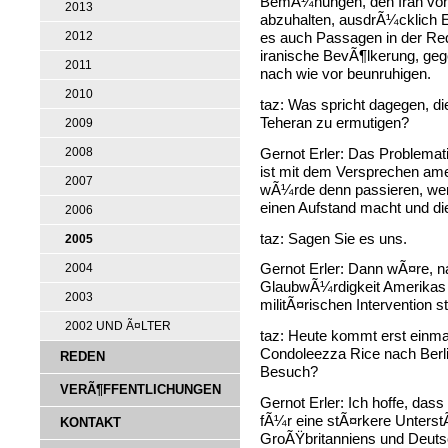
BemÃ¼hungen, den Iran von
2013
abzuhalten, ausdrÃ¼cklich E
2012
es auch Passagen in der Red
iranische BevÃ¶lkerung, gege
2011
nach wie vor beunruhigen.
2010
taz: Was spricht dagegen, d
Teheran zu ermutigen?
2009
Gernot Erler: Das Problemat
2008
ist mit dem Versprechen am
2007
wÃ¼rde denn passieren, wenn
einen Aufstand macht und di
2006
taz: Sagen Sie es uns.
2005
Gernot Erler: Dann wÃ¤re, n
2004
GlaubwÃ¼rdigkeit Amerikas in
2003
militÃ¤rischen Intervention
2002 UND Ã¤LTER
taz: Heute kommt erst einm
Condoleezza Rice nach Berl
REDEN
Besuch?
VERÃ¶FFENTLICHUNGEN
Gernot Erler: Ich hoffe, das
fÃ¼r eine stÃ¤rkere Unters
KONTAKT
GroÃŸbritanniens und Deuts