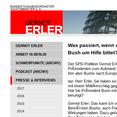
Was passiert, wenn 
GERNOT ERLER
Bush um Hilfe bittet
ARBEIT IN BERLIN
SCHWERPUNKTE (ARCHIV)
Der SPD-Politiker Gernot Erl
PrÃ¤sidenten zum Aufstand i
PODCAST (ARCHIV)
ihm aber Bushs nach Europa
PRESSE & INTERVIEWS
taz: Herr Erler, Sie haben 
mit einem MilitÃ¤rschlag ge
2017
Hat Sie PrÃ¤sident Bush mit
beruhigt?
2016
Gernot Erler: Das kann ich s
2015
BemÃ¼hen Bushs, auch Formu
2014
Wirkungen haben. Dazu gehÃ