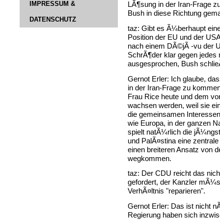
IMPRESSUM &
LÃ¶sung in der Iran-Frage z
Bush in diese Richtung gemac
DATENSCHUTZ
taz: Gibt es Ã¼berhaupt ei
Position der EU und der USA
nach einem DÃ©jÃ -vu der Un
SchrÃ¶der klar gegen jedes m
ausgesprochen, Bush schlieÃ
Gernot Erler: Ich glaube, d
in der Iran-Frage zu komme
Frau Rice heute und dem vo
wachsen werden, weil sie ein
die gemeinsamen Interessen 
wie Europa, in der ganzen 
spielt natÃ¼rlich die jÃ¼ngs
und PalÃ¤stina eine zentrale 
einen breiteren Ansatz von d
wegkommen.
taz: Der CDU reicht das nic
gefordert, der Kanzler mÃ¼
VerhÃ¤ltnis "reparieren".
Gernot Erler: Das ist nicht 
Regierung haben sich inzwi