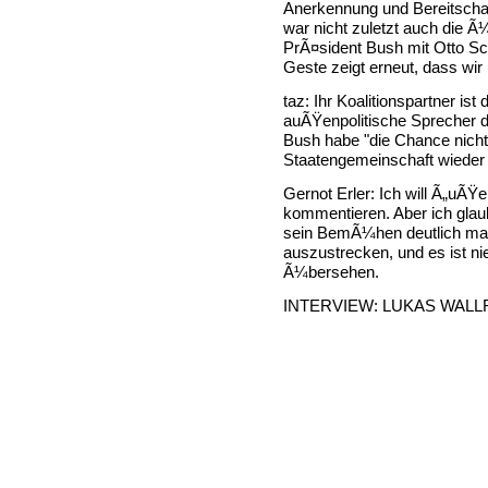
Anerkennung und Bereitscha
war nicht zuletzt auch die
PrÃ¤sident Bush mit Otto Sch
Geste zeigt erneut, dass wi
taz: Ihr Koalitionspartner is
auÃŸenpolitische Sprecher d
Bush habe "die Chance nicht e
Staatengemeinschaft wieder
Gernot Erler: Ich will Ã„uÃ
kommentieren. Aber ich gla
sein BemÃ¼hen deutlich mac
auszustrecken, und es ist ni
Ã¼bersehen.
INTERVIEW: LUKAS WALL