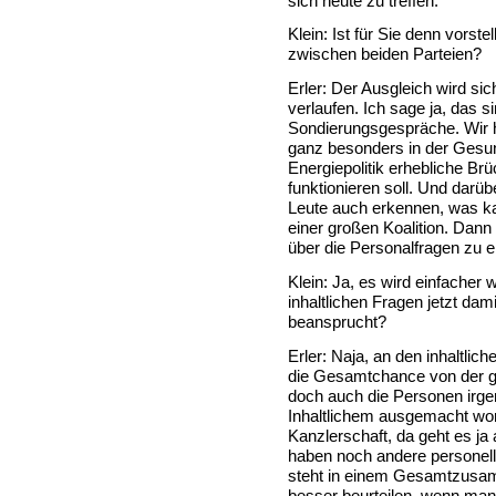
sich heute zu treffen.
Klein: Ist für Sie denn vorst
zwischen beiden Parteien?
Erler: Der Ausgleich wird si
verlaufen. Ich sage ja, das 
Sondierungsgespräche. Wir ha
ganz besonders in der Gesund
Energiepolitik erhebliche B
funktionieren soll. Und darü
Leute auch erkennen, was k
einer großen Koalition. Dann
über die Personalfragen zu 
Klein: Ja, es wird einfacher
inhaltlichen Fragen jetzt dami
beansprucht?
Erler: Naja, an den inhaltlic
die Gesamtchance von der g
doch auch die Personen irg
Inhaltlichem ausgemacht wor
Kanzlerschaft, da geht es ja
haben noch andere personell
steht in einem Gesamtzusa
besser beurteilen, wenn m