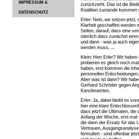
IMPRESSUM &
zurückzieht. Das ist die Bed
Koalition zustande kommen s
DATENSCHUTZ
Erler: Nein, wir setzen jetzt
Klarheit geschaffen werden 
Seiten, darauf, dass eine ve
nämlich dass zunächst einmal
und dann - was ja auch eigent
werden muss, ...
Klein: Herr Erler? Wir haben
probieren es gleich noch mal
haben, erst kommen die inha
personellen Entscheidungen. D
Aber was ist dann? Wir haben
Gerhard Schröder gegen Ang
Kanzleramtes.
Erler: Ja, dabei bleibt es vore
hier eine klare Entschlossenh
dass jetzt die Ultimaten, di
Anfang der Woche, erst mal 
die dann der Ersatz für das
Vertrauen, Ausgangsanalyse,
formuliert - sind offenbar je