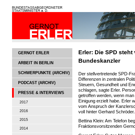
Erler: Die SPD steht 
GERNOT ERLER
Bundeskanzler
ARBEIT IN BERLIN
SCHWERPUNKTE (ARCHIV)
Der stellvertretende SPD-Fra
Differenzen in zentralen Poli
PODCAST (ARCHIV)
Steuern, Gesundheit und En
schlagen, sagte Erler. Perso
PRESSE & INTERVIEWS
getroffen werden, wenn man i
Einigung erzielt habe. Erler
2017
vom Anspruch der Kanzlersch
2016
voll hinter Gerhard Schröder.
2015
Bettina Klein: Am Telefon be
Fraktionsvorsitzenden Gerno
2014