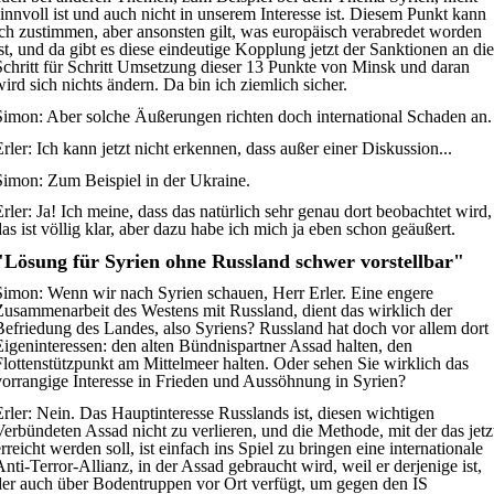
sinnvoll ist und auch nicht in unserem Interesse ist. Diesem Punkt kann
ich zustimmen, aber ansonsten gilt, was europäisch verabredet worden
ist, und da gibt es diese eindeutige Kopplung jetzt der Sanktionen an die
Schritt für Schritt Umsetzung dieser 13 Punkte von Minsk und daran
wird sich nichts ändern. Da bin ich ziemlich sicher.
Simon:
Aber solche Äußerungen richten doch international Schaden an.
rler:
Ich kann jetzt nicht erkennen, dass außer einer Diskussion...
Simon:
Zum Beispiel in der Ukraine.
rler:
Ja! Ich meine, dass das natürlich sehr genau dort beobachtet wird,
das ist völlig klar, aber dazu habe ich mich ja eben schon geäußert.
"Lösung für Syrien ohne Russland schwer vorstellbar"
Simon:
Wenn wir nach Syrien schauen, Herr Erler. Eine engere
Zusammenarbeit des Westens mit Russland, dient das wirklich der
Befriedung des Landes, also Syriens? Russland hat doch vor allem dort
Eigeninteressen: den alten Bündnispartner Assad halten, den
Flottenstützpunkt am Mittelmeer halten. Oder sehen Sie wirklich das
vorrangige Interesse in Frieden und Aussöhnung in Syrien?
rler:
Nein. Das Hauptinteresse Russlands ist, diesen wichtigen
Verbündeten Assad nicht zu verlieren, und die Methode, mit der das jetz
rreicht werden soll, ist einfach ins Spiel zu bringen eine internationale
Anti-Terror-Allianz, in der Assad gebraucht wird, weil er derjenige ist,
der auch über Bodentruppen vor Ort verfügt, um gegen den IS