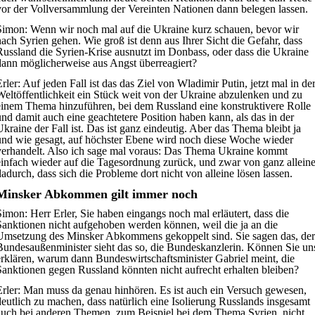
vor der Vollversammlung der Vereinten Nationen dann belegen lassen.
Simon:
Wenn wir noch mal auf die Ukraine kurz schauen, bevor wir
nach Syrien gehen. Wie groß ist denn aus Ihrer Sicht die Gefahr, dass
Russland die Syrien-Krise ausnutzt im Donbass, oder dass die Ukraine
dann möglicherweise aus Angst überreagiert?
rler:
Auf jeden Fall ist das das Ziel von Wladimir Putin, jetzt mal in de
Weltöffentlichkeit ein Stück weit von der Ukraine abzulenken und zu
einem Thema hinzuführen, bei dem Russland eine konstruktivere Rolle
und damit auch eine geachtetere Position haben kann, als das in der
Ukraine der Fall ist. Das ist ganz eindeutig. Aber das Thema bleibt ja
und wie gesagt, auf höchster Ebene wird noch diese Woche wieder
verhandelt. Also ich sage mal voraus: Das Thema Ukraine kommt
einfach wieder auf die Tagesordnung zurück, und zwar von ganz alleine
dadurch, dass sich die Probleme dort nicht von alleine lösen lassen.
Minsker Abkommen gilt immer noch
Simon:
Herr Erler, Sie haben eingangs noch mal erläutert, dass die
Sanktionen nicht aufgehoben werden können, weil die ja an die
Umsetzung des Minsker Abkommens gekoppelt sind. Sie sagen das, der
Bundesaußenminister sieht das so, die Bundeskanzlerin. Können Sie un
erklären, warum dann Bundeswirtschaftsminister Gabriel meint, die
Sanktionen gegen Russland könnten nicht aufrecht erhalten bleiben?
rler:
Man muss da genau hinhören. Es ist auch ein Versuch gewesen,
deutlich zu machen, dass natürlich eine Isolierung Russlands insgesamt
auch bei anderen Themen, zum Beispiel bei dem Thema Syrien, nicht