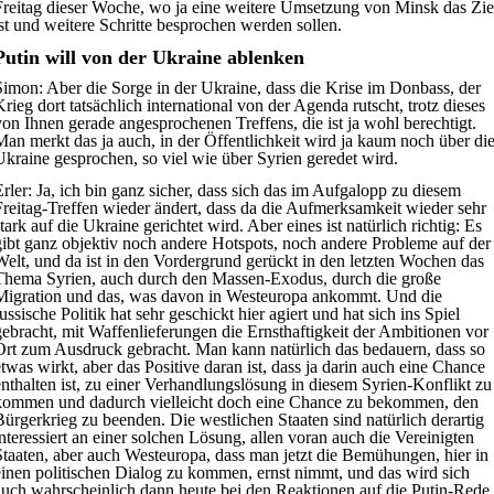
Freitag dieser Woche, wo ja eine weitere Umsetzung von Minsk das Zie
ist und weitere Schritte besprochen werden sollen.
Putin will von der Ukraine ablenken
Simon:
Aber die Sorge in der Ukraine, dass die Krise im Donbass, der
Krieg dort tatsächlich international von der Agenda rutscht, trotz dieses
von Ihnen gerade angesprochenen Treffens, die ist ja wohl berechtigt.
Man merkt das ja auch, in der Öffentlichkeit wird ja kaum noch über di
Ukraine gesprochen, so viel wie über Syrien geredet wird.
rler:
Ja, ich bin ganz sicher, dass sich das im Aufgalopp zu diesem
Freitag-Treffen wieder ändert, dass da die Aufmerksamkeit wieder sehr
tark auf die Ukraine gerichtet wird. Aber eines ist natürlich richtig: Es
gibt ganz objektiv noch andere Hotspots, noch andere Probleme auf der
Welt, und da ist in den Vordergrund gerückt in den letzten Wochen das
Thema Syrien, auch durch den Massen-Exodus, durch die große
Migration und das, was davon in Westeuropa ankommt. Und die
ussische Politik hat sehr geschickt hier agiert und hat sich ins Spiel
gebracht, mit Waffenlieferungen die Ernsthaftigkeit der Ambitionen vor
Ort zum Ausdruck gebracht. Man kann natürlich das bedauern, dass so
etwas wirkt, aber das Positive daran ist, dass ja darin auch eine Chance
enthalten ist, zu einer Verhandlungslösung in diesem Syrien-Konflikt zu
kommen und dadurch vielleicht doch eine Chance zu bekommen, den
Bürgerkrieg zu beenden. Die westlichen Staaten sind natürlich derartig
interessiert an einer solchen Lösung, allen voran auch die Vereinigten
Staaten, aber auch Westeuropa, dass man jetzt die Bemühungen, hier in
einen politischen Dialog zu kommen, ernst nimmt, und das wird sich
auch wahrscheinlich dann heute bei den Reaktionen auf die Putin-Rede