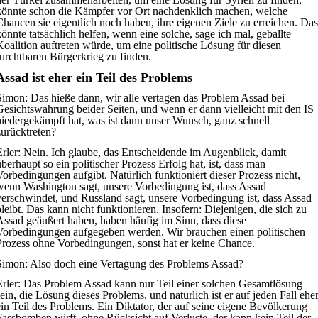
könnte schon die Kämpfer vor Ort nachdenklich machen, welche
Chancen sie eigentlich noch haben, ihre eigenen Ziele zu erreichen. Das
könnte tatsächlich helfen, wenn eine solche, sage ich mal, geballte
Koalition auftreten würde, um eine politische Lösung für diesen
furchtbaren Bürgerkrieg zu finden.
Assad ist eher ein Teil des Problems
Simon:
Das hieße dann, wir alle vertagen das Problem Assad bei
Gesichtswahrung beider Seiten, und wenn er dann vielleicht mit den IS
niedergekämpft hat, was ist dann unser Wunsch, ganz schnell
zurücktreten?
rler:
Nein. Ich glaube, das Entscheidende im Augenblick, damit
überhaupt so ein politischer Prozess Erfolg hat, ist, dass man
Vorbedingungen aufgibt. Natürlich funktioniert dieser Prozess nicht,
wenn Washington sagt, unsere Vorbedingung ist, dass Assad
verschwindet, und Russland sagt, unsere Vorbedingung ist, dass Assad
bleibt. Das kann nicht funktionieren. Insofern: Diejenigen, die sich zu
Assad geäußert haben, haben häufig im Sinn, dass diese
Vorbedingungen aufgegeben werden. Wir brauchen einen politischen
Prozess ohne Vorbedingungen, sonst hat er keine Chance.
Simon:
Also doch eine Vertagung des Problems Assad?
rler:
Das Problem Assad kann nur Teil einer solchen Gesamtlösung
sein, die Lösung dieses Problems, und natürlich ist er auf jeden Fall ehe
ein Teil des Problems. Ein Diktator, der auf seine eigene Bevölkerung
Fassbomben wirft, ohne Rücksicht auf Verluste, der kann kein Teil der