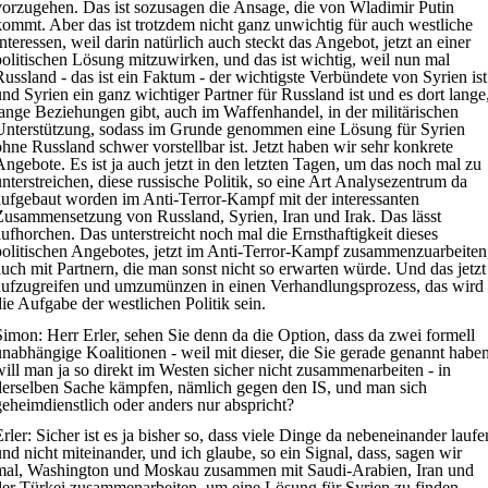
vorzugehen. Das ist sozusagen die Ansage, die von Wladimir Putin
kommt. Aber das ist trotzdem nicht ganz unwichtig für auch westliche
Interessen, weil darin natürlich auch steckt das Angebot, jetzt an einer
politischen Lösung mitzuwirken, und das ist wichtig, weil nun mal
Russland - das ist ein Faktum - der wichtigste Verbündete von Syrien ist
und Syrien ein ganz wichtiger Partner für Russland ist und es dort lange
lange Beziehungen gibt, auch im Waffenhandel, in der militärischen
Unterstützung, sodass im Grunde genommen eine Lösung für Syrien
ohne Russland schwer vorstellbar ist. Jetzt haben wir sehr konkrete
Angebote. Es ist ja auch jetzt in den letzten Tagen, um das noch mal zu
unterstreichen, diese russische Politik, so eine Art Analysezentrum da
aufgebaut worden im Anti-Terror-Kampf mit der interessanten
Zusammensetzung von Russland, Syrien, Iran und Irak. Das lässt
aufhorchen. Das unterstreicht noch mal die Ernsthaftigkeit dieses
politischen Angebotes, jetzt im Anti-Terror-Kampf zusammenzuarbeiten
auch mit Partnern, die man sonst nicht so erwarten würde. Und das jetzt
aufzugreifen und umzumünzen in einen Verhandlungsprozess, das wird
die Aufgabe der westlichen Politik sein.
Simon:
Herr Erler, sehen Sie denn da die Option, dass da zwei formell
unabhängige Koalitionen - weil mit dieser, die Sie gerade genannt haben
will man ja so direkt im Westen sicher nicht zusammenarbeiten - in
derselben Sache kämpfen, nämlich gegen den IS, und man sich
geheimdienstlich oder anders nur abspricht?
rler:
Sicher ist es ja bisher so, dass viele Dinge da nebeneinander laufe
und nicht miteinander, und ich glaube, so ein Signal, dass, sagen wir
mal, Washington und Moskau zusammen mit Saudi-Arabien, Iran und
der Türkei zusammenarbeiten, um eine Lösung für Syrien zu finden,