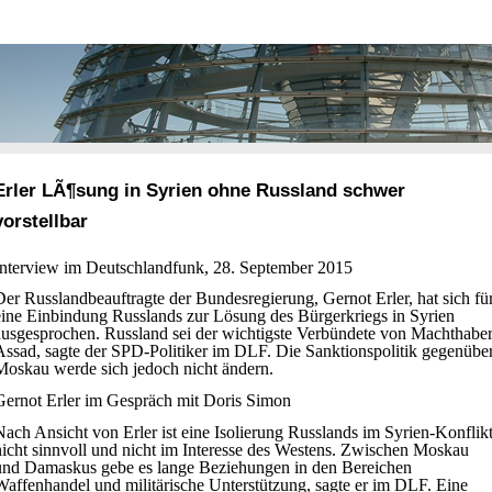
Erler LÃ¶sung in Syrien ohne Russland schwer
vorstellbar
Interview im Deutschlandfunk, 28. September 2015
Der Russlandbeauftragte der Bundesregierung, Gernot Erler, hat sich fü
eine Einbindung Russlands zur Lösung des Bürgerkriegs in Syrien
ausgesprochen. Russland sei der wichtigste Verbündete von Machthabe
Assad, sagte der SPD-Politiker im DLF. Die Sanktionspolitik gegenübe
Moskau werde sich jedoch nicht ändern.
Gernot Erler im Gespräch mit Doris Simon
Nach Ansicht von Erler ist eine Isolierung Russlands im Syrien-Konflik
nicht sinnvoll und nicht im Interesse des Westens. Zwischen Moskau
und Damaskus gebe es lange Beziehungen in den Bereichen
Waffenhandel und militärische Unterstützung, sagte er im DLF. Eine