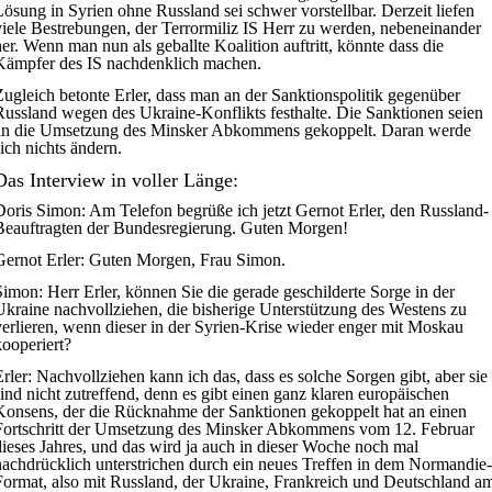
Lösung in Syrien ohne Russland sei schwer vorstellbar. Derzeit liefen
viele Bestrebungen, der Terrormiliz IS Herr zu werden, nebeneinander
her. Wenn man nun als geballte Koalition auftritt, könnte dass die
Kämpfer des IS nachdenklich machen.
Zugleich betonte Erler, dass man an der Sanktionspolitik gegenüber
Russland wegen des Ukraine-Konflikts festhalte. Die Sanktionen seien
an die Umsetzung des Minsker Abkommens gekoppelt. Daran werde
sich nichts ändern.
Das Interview in voller Länge:
Doris Simon:
Am Telefon begrüße ich jetzt Gernot Erler, den Russland-
Beauftragten der Bundesregierung. Guten Morgen!
Gernot Erler:
Guten Morgen, Frau Simon.
Simon:
Herr Erler, können Sie die gerade geschilderte Sorge in der
Ukraine nachvollziehen, die bisherige Unterstützung des Westens zu
verlieren, wenn dieser in der Syrien-Krise wieder enger mit Moskau
kooperiert?
rler:
Nachvollziehen kann ich das, dass es solche Sorgen gibt, aber sie
sind nicht zutreffend, denn es gibt einen ganz klaren europäischen
Konsens, der die Rücknahme der Sanktionen gekoppelt hat an einen
Fortschritt der Umsetzung des Minsker Abkommens vom 12. Februar
dieses Jahres, und das wird ja auch in dieser Woche noch mal
nachdrücklich unterstrichen durch ein neues Treffen in dem Normandie-
Format, also mit Russland, der Ukraine, Frankreich und Deutschland a