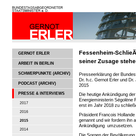
Fessenheim-SchlieÃ
GERNOT ERLER
seiner Zusage steh
ARBEIT IN BERLIN
SCHWERPUNKTE (ARCHIV)
Presseerklärung der Bundes
Dr. h.c. Gernot Erler und D
PODCAST (ARCHIV)
2015
PRESSE & INTERVIEWS
Die heutige Ankündigung de
Energieministerin Ségolène
2017
erst im Jahr 2018 zu schließ
2016
Präsident Francois Hollande
genannt und wir fordern ihn 
2015
Ankündigung umzusetzen.
2014
Die Sorgen der Bevölkerung 