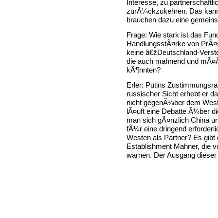
Interesse, zu partnerschaftl
zurÃ¼ckzukehren. Das kann e
brauchen dazu eine gemeinsa
Frage: Wie stark ist das Fun
HandlungsstÃ¤rke von PrÃ¤si
keine â€žDeutschland-Vers
die auch mahnend und mÃ¤ÃŸi
kÃ¶nnten?
Erler: Putins Zustimmungsra
russischer Sicht erhebt er 
nicht gegenÃ¼ber dem Westen
lÃ¤uft eine Debatte Ã¼ber d
man sich gÃ¤nzlich China u
fÃ¼r eine dringend erforder
Westen als Partner? Es gibt 
Establishment Mahner, die v
warnen. Der Ausgang dieser D