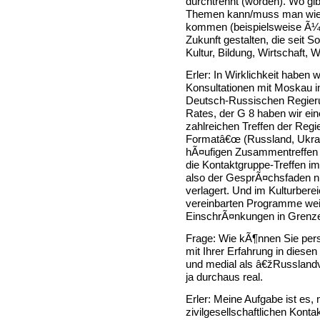
durchtrennt (worden). Wo gi
Themen kann/muss man wied
kommen (beispielsweise Ã¼b
Zukunft gestalten, die seit 
Kultur, Bildung, Wirtschaft, 
Erler: In Wirklichkeit haben w
Konsultationen mit Moskau 
Deutsch-Russischen Regier
Rates, der G 8 haben wir eine
zahlreichen Treffen der Reg
Formatâ€œ (Russland, Ukrain
hÃ¤ufigen Zusammentreffen 
die Kontaktgruppe-Treffen im
also der GesprÃ¤chsfaden ni
verlagert. Und im Kulturber
vereinbarten Programme wei
EinschrÃ¤nkungen in Grenze
Frage: Wie kÃ¶nnen Sie persÃ
mit Ihrer Erfahrung in diesen
und medial als â€žRusslandv
ja durchaus real.
Erler: Meine Aufgabe ist es,
zivilgesellschaftlichen Kont