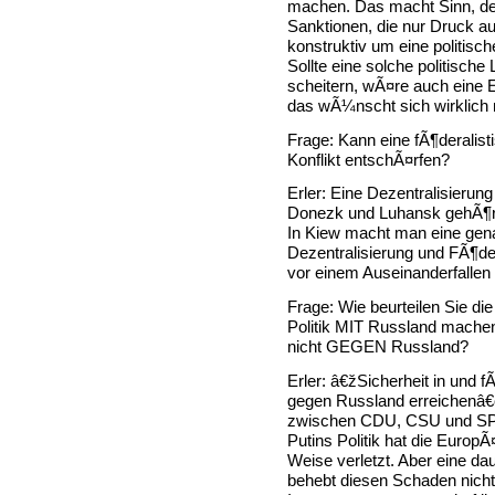
machen. Das macht Sinn, de
Sanktionen, die nur Druck a
konstruktiv um eine politis
Sollte eine solche politisch
scheitern, wÃ¤re auch eine 
das wÃ¼nscht sich wirklich
Frage: Kann eine fÃ¶deralis
Konflikt entschÃ¤rfen?
Erler: Eine Dezentralisierun
Donezk und Luhansk gehÃ¶
In Kiew macht man eine gen
Dezentralisierung und FÃ¶der
vor einem Auseinanderfallen 
Frage: Wie beurteilen Sie d
Politik MIT Russland mache
nicht GEGEN Russland?
Erler: â€žSicherheit in und f
gegen Russland erreichenâ€œ
zwischen CDU, CSU und SPD, 
Putins Politik hat die Europ
Weise verletzt. Aber eine da
behebt diesen Schaden nicht