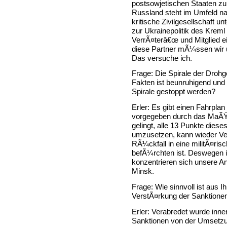
postsowjetischen Staaten zu
Russland steht im Umfeld na
kritische Zivilgesellschaft u
zur Ukrainepolitik des Kreml 
VerrÃ¤terâ€œ und Mitglied 
diese Partner mÃ¼ssen wir
Das versuche ich.
Frage: Die Spirale der Droh
Fakten ist beunruhigend und 
Spirale gestoppt werden?
Erler: Es gibt einen Fahrplan
vorgegeben durch das MaÃŸ
gelingt, alle 13 Punkte die
umzusetzen, kann wieder Ver
RÃ¼ckfall in eine militÃ¤ri
befÃ¼rchten ist. Deswegen 
konzentrieren sich unsere 
Minsk.
Frage: Wie sinnvoll ist aus I
VerstÃ¤rkung der Sanktione
Erler: Verabredet wurde inne
Sanktionen von der Umsetz