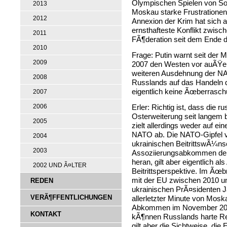
Olympischen Spielen von Sot
2013
Moskau starke Frustrationen
2012
Annexion der Krim hat sich a
ernsthafteste Konflikt zwi
2011
FÃ¶deration seit dem Ende d
2010
Frage: Putin warnt seit der
2009
2007 den Westen vor auÃŸen
weiteren Ausdehnung der NAT
2008
Russlands auf das Handeln 
eigentlich keine Ãœberrasch
2007
Erler: Richtig ist, dass die
2006
Osterweiterung seit langem b
2005
zielt allerdings weder auf ein
NATO ab. Die NATO-Gipfel 
2004
ukrainischen BeitrittswÃ¼ns
2003
Assoziierungsabkommen der 
heran, gilt aber eigentlich al
2002 UND Ã¤LTER
Beitrittsperspektive. Im Ã
mit der EU zwischen 2010 u
REDEN
ukrainischen PrÃ¤sidenten J
VERÃ¶FFENTLICHUNGEN
allerletzter Minute von Mos
Abkommen im November 2013
KONTAKT
kÃ¶nnen Russlands harte Rea
gilt aber die Sichtweise, di