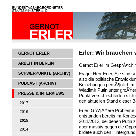
Erler: Wir brauchen 
GERNOT ERLER
ARBEIT IN BERLIN
Gernot Erler im GesprÃ¤ch 
SCHWERPUNKTE (ARCHIV)
Frage: Herr Erler, Sie sind 
also die politische Entwickl
PODCAST (ARCHIV)
Beziehungen persÃ¶nlich mi
Wladimir Putin unter groÃŸe
PRESSE & INTERVIEWS
Punkt verschlechterten sic
den aktuellen Stand dieser 
2017
Erler: GrÃ¶ÃŸere Probleme
2016
entstanden bereits im Kont
2015
2011/2012, bei denen Putin 
aber massiv gegen die Opposi
2014
bildete auch den Hintergrund 