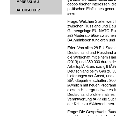
IMPRESSUM &
geopolitischer Interessen, d
politischen Einflusses genere
DATENSCHUTZ
seien.
Frage: Welchen Stellenwert h
zwischen Russland und Deuts
Gemengelage EU-NATO-Russ
â€žModeratorâ€œ zwischen 
BÃ¼ndnissen fungieren und 
Erler: Von allen 28 EU-Staat
Deutschland und Russland am
die Wirtschaft mit einem Ha
(2013) und 350 000 durch d
ArbeitsplÃ¤tzen, das gilt fÃ¼
Deutschland beim Gas zu 39,
Lieferungen verlÃ¤sst, und a
StÃ¤dtepartnerschaften, 80
jÃ¤hrlich mit neuen Program
diesem Hintergrund war es k
Deutschland blickten, als e
Verantwortung fÃ¼r die Suc
der Krise zu Ã¼bernehmen.
Frage: Die GesprÃ¤chsfÃ¤den 