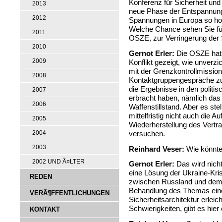
Konferenz für Sicherheit un
2013
neue Phase der Entspannungsp
2012
Spannungen in Europa so hoc
Welche Chance sehen Sie fü
2011
OSZE, zur Verringerung der
2010
Gernot Erler:
Die OSZE hat 
2009
Konflikt gezeigt, wie unverzi
mit der Grenzkontrollmission,
2008
Kontaktgruppengespräche z
die Ergebnisse in den polit
2007
erbracht haben, nämlich das 
2006
Waffenstillstand. Aber es ste
mittelfristig nicht auch die
2005
Wiederherstellung des Vert
versuchen.
2004
2003
Reinhard Veser:
Wie könnt
2002 UND Ã¤LTER
Gernot Erler:
Das wird nicht
eine Lösung der Ukraine-Krise
REDEN
zwischen Russland und dem 
Behandlung des Themas ein
VERÃ¶FFENTLICHUNGEN
Sicherheitsarchitektur erleich
Schwierigkeiten, gibt es hier
KONTAKT