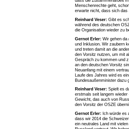
dass die Zusammenarbeit mi
Menschenrechte geht, schon 
erwarte nicht, dass sich das 
Reinhard Veser:
Gibt es sc
während des deutschen OSZ
die Organisation wieder zu 
Gernot Erler:
Wir gehen da 
und Inklusion. Wir zaubern
und treten damit an die ande
den Vorsitz nutzen, um mit a
Gespräch zu kommen und zu 
an den deutschen Vorsitz sin
Neuanfang mit einem vertra
Laufe des Jahres wird es ei
Bundesaußenminister dazu 
Reinhard Veser:
Spielt es d
erstmals seit langem wieder
Gewicht, das auch von Russ
den Vorsitz der OSZE über
Gernot Erler:
Ich würde es a
dass wir 2014 die Schweizer 
ein neutrales Land mit viele