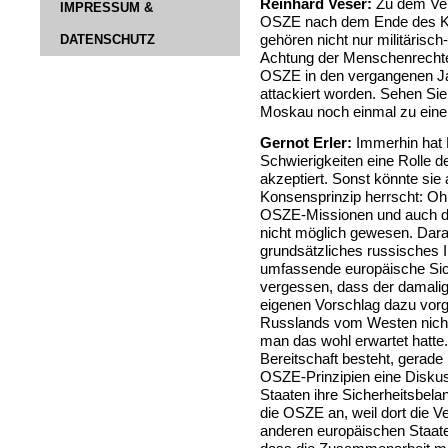
Reinhard Veser:
Zu dem Ver
IMPRESSUM &
OSZE nach dem Ende des Kal
DATENSCHUTZ
gehören nicht nur militärisch
Achtung der Menschenrechte i
OSZE in den vergangenen Ja
attackiert worden. Sehen S
Moskau noch einmal zu ei
Gernot Erler:
Immerhin hat 
Schwierigkeiten eine Rolle 
akzeptiert. Sonst könnte sie a
Konsensprinzip herrscht: O
OSZE-Missionen und auch di
nicht möglich gewesen. Dara
grundsätzliches russisches 
umfassende europäische Sich
vergessen, dass der damali
eigenen Vorschlag dazu vorg
Russlands vom Westen nicht 
man das wohl erwartet hatte. 
Bereitschaft besteht, gerade 
OSZE-Prinzipien eine Diskus
Staaten ihre Sicherheitsbela
die OSZE an, weil dort die V
anderen europäischen Staaten