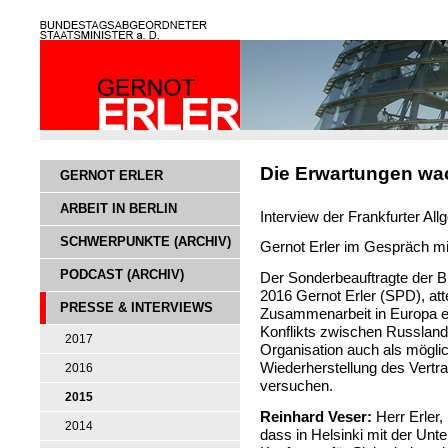
Die Erwartungen w
GERNOT ERLER
ARBEIT IN BERLIN
Interview der Frankfurter A
SCHWERPUNKTE (ARCHIV)
Gernot Erler im Gespräch mi
PODCAST (ARCHIV)
Der Sonderbeauftragte der 
2016 Gernot Erler (SPD), atte
PRESSE & INTERVIEWS
Zusammenarbeit in Europa ei
Konflikts zwischen Russlan
2017
Organisation auch als mögli
Wiederherstellung des Vert
2016
versuchen.
2015
Reinhard Veser:
Herr Erler, 
2014
dass in Helsinki mit der Unt