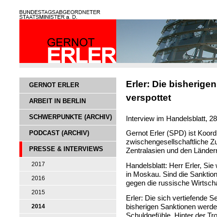
Erler: Die bisherig
GERNOT ERLER
verspottet
ARBEIT IN BERLIN
SCHWERPUNKTE (ARCHIV)
Interview im Handelsblatt, 2
PODCAST (ARCHIV)
Gernot Erler (SPD) ist Koord
zwischengesellschaftliche 
PRESSE & INTERVIEWS
Zentralasien und den Ländern
2017
Handelsblatt: Herr Erler, Si
in Moskau. Sind die Sankti
2016
gegen die russische Wirtsc
2015
Erler: Die sich vertiefende Se
bisherigen Sanktionen werden 
2014
Schuldgefühle. Hinter der Tr