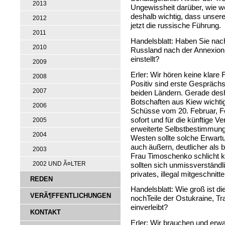
2013
Ungewissheit darüber, wie w
deshalb wichtig, dass unsere
2012
jetzt die russische Führung.
2011
Handelsblatt: Haben Sie na
2010
Russland nach der Annexion 
einstellt?
2009
Erler: Wir hören keine klare
2008
Positiv sind erste Gespräch
2007
beiden Ländern. Gerade desha
Botschaften aus Kiew wichtig
2006
Schüsse vom 20. Februar, Fe
sofort und für die künftige V
2005
erweiterte Selbstbestimmun
2004
Westen sollte solche Erwart
auch äußern, deutlicher als
2003
Frau Timoschenko schlicht ka
2002 UND Ã¤LTER
sollten sich unmissverständl
privates, illegal mitgeschnit
REDEN
Handelsblatt: Wie groß ist d
VERÃ¶FFENTLICHUNGEN
nochTeile der Ostukraine, Tr
einverleibt?
KONTAKT
Erler: Wir brauchen und erw