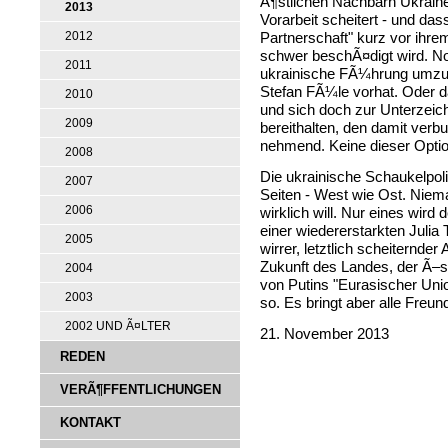
Ã¶stlichen Nachbarn Ukraine
2013
Vorarbeit scheitert - und das
2012
Partnerschaft" kurz vor ihre
schwer beschÃ¤digt wird. No
2011
ukrainische FÃ¼hrung umzu
Stefan FÃ¼le vorhat. Oder 
2010
und sich doch zur Unterze
2009
bereithalten, den damit verb
nehmend. Keine dieser Optio
2008
Die ukrainische Schaukelpoli
2007
Seiten - West wie Ost. Nie
2006
wirklich will. Nur eines wird
einer wiedererstarkten Julia
2005
wirrer, letztlich scheitern
Zukunft des Landes, der Ã–s
2004
von Putins "Eurasischer Unio
2003
so. Es bringt aber alle Freu
2002 UND Ã¤LTER
21. November 2013
REDEN
VERÃ¶FFENTLICHUNGEN
KONTAKT