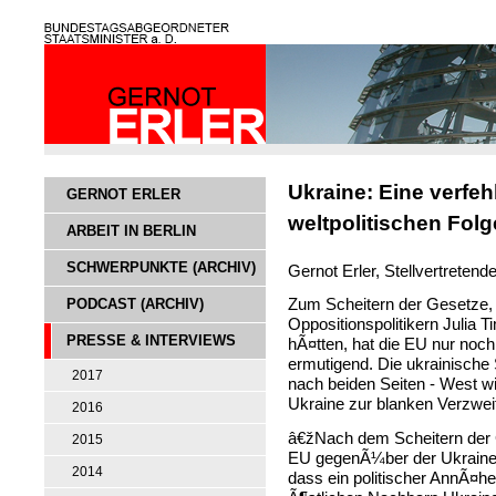
Ukraine: Eine verfeh
GERNOT ERLER
weltpolitischen Fol
ARBEIT IN BERLIN
SCHWERPUNKTE (ARCHIV)
Gernot Erler, Stellvertretend
PODCAST (ARCHIV)
Zum Scheitern der Gesetze, 
Oppositionspolitikern Julia
PRESSE & INTERVIEWS
hÃ¤tten, hat die EU nur noch
ermutigend. Die ukrainische 
2017
nach beiden Seiten - West wi
Ukraine zur blanken Verzwei
2016
â€žNach dem Scheitern der 
2015
EU gegenÃ¼ber der Ukraine
2014
dass ein politischer AnnÃ¤h