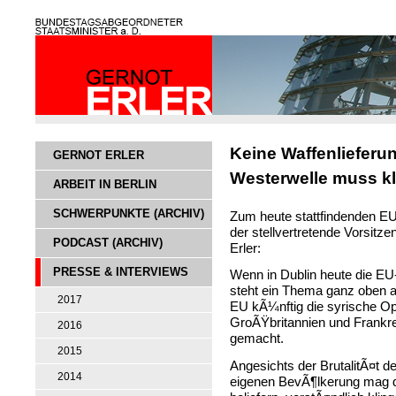
Keine Waffenlieferu
GERNOT ERLER
Westerwelle muss kl
ARBEIT IN BERLIN
SCHWERPUNKTE (ARCHIV)
Zum heute stattfindenden EU
der stellvertretende Vorsit
PODCAST (ARCHIV)
Erler:
PRESSE & INTERVIEWS
Wenn in Dublin heute die
steht ein Thema ganz oben a
2017
EU kÃ¼nftig die syrische Opp
GroÃŸbritannien und Frankrei
2016
gemacht.
2015
Angesichts der BrutalitÃ¤t
2014
eigenen BevÃ¶lkerung mag d