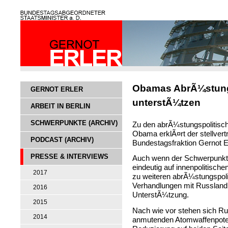
Obamas AbrÃ¼stung
GERNOT ERLER
unterstÃ¼tzen
ARBEIT IN BERLIN
SCHWERPUNKTE (ARCHIV)
Zu den abrÃ¼stungspolitisc
Obama erklÃ¤rt der stellver
PODCAST (ARCHIV)
Bundestagsfraktion Gernot Er
PRESSE & INTERVIEWS
Auch wenn der Schwerpunkt
eindeutig auf innenpolitisch
2017
zu weiteren abrÃ¼stungspo
Verhandlungen mit Russland
2016
UnterstÃ¼tzung.
2015
Nach wie vor stehen sich R
2014
anmutenden Atomwaffenpoten