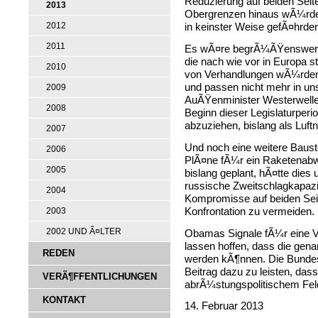
Reduzierung auf beiden Seit
2013
Obergrenzen hinaus wÃ¼rde 
2012
in keinster Weise gefÃ¤hrde
2011
Es wÃ¤re begrÃ¼ÃŸenswert
die nach wie vor in Europa 
2010
von Verhandlungen wÃ¼rden. 
und passen nicht mehr in uns
2009
AuÃŸenminister Westerwell
2008
Beginn dieser Legislaturper
abzuziehen, bislang als Luf
2007
Und noch eine weitere Bauste
2006
PlÃ¤ne fÃ¼r ein Raketenab
2005
bislang geplant, hÃ¤tte dies
russische Zweitschlagkapazi
2004
Kompromisse auf beiden Sei
Konfrontation zu vermeiden.
2003
2002 UND Ã¤LTER
Obamas Signale fÃ¼r eine V
lassen hoffen, dass die ge
REDEN
werden kÃ¶nnen. Die Bundesre
Beitrag dazu zu leisten, da
VERÃ¶FFENTLICHUNGEN
abrÃ¼stungspolitischem Feld
KONTAKT
14. Februar 2013