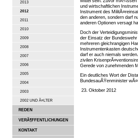
Mittel sein. Zuvor mÃ¼ssen a
2013
und wirtschaftlichen Instru
2012
Instrument des MilitÃ¤reinsa
den anderen, sondern darf 
2011
anderen Optionen versagt h
2010
Doch der Verteidigungsminis
der Einsatz der Bundeswehr i
2009
mehreren gleichrangigen Ha
2008
Instrumentenkasten deutscher
darf er auch niemals werden
2007
zivilen KrisenprÃ¤ventionsin
2006
Gerede von zunehmenden Mil
2005
Ein deutliches Wort der Dist
BundesauÃŸenminister wÃ¤r
2004
23. Oktober 2012
2003
2002 UND Ã¤LTER
REDEN
VERÃ¶FFENTLICHUNGEN
KONTAKT