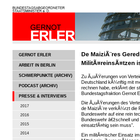
De MaiziÃ¨res Gere
GERNOT ERLER
MilitÃ¤reinsÃ¤tzen is
ARBEIT IN BERLIN
SCHWERPUNKTE (ARCHIV)
Zu Ã„uÃŸerungen von Verteid
Deutschland kÃ¼nftig mit me
PODCAST (ARCHIV)
rechnen habe, erklÃ¤rt der s
Bundestagsfraktion Gernot Er
PRESSE & INTERVIEWS
Die Ã„uÃŸerungen des Verteid
2017
de MaiziÃ¨re verkÃ¼rzt die 
Bundeswehr auf eine rein te
2016
Bundeswehr â€žschnell und o
2015
einsatzfÃ¤hig sein muss".
2014
Ein militÃ¤rischer Einsatz i