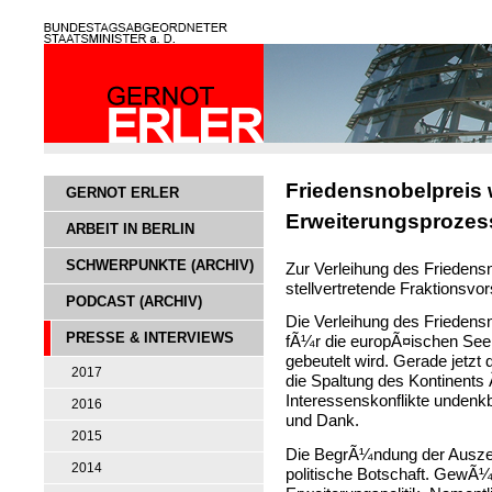
Friedensnobelpreis
GERNOT ERLER
Erweiterungsprozes
ARBEIT IN BERLIN
SCHWERPUNKTE (ARCHIV)
Zur Verleihung des Friedensn
stellvertretende Fraktionsvor
PODCAST (ARCHIV)
Die Verleihung des Friedens
PRESSE & INTERVIEWS
fÃ¼r die europÃ¤ischen Seele
gebeutelt wird. Gerade jetzt
2017
die Spaltung des Kontinents
Interessenskonflikte undenk
2016
und Dank.
2015
Die BegrÃ¼ndung der Auszei
2014
politische Botschaft. GewÃ¼