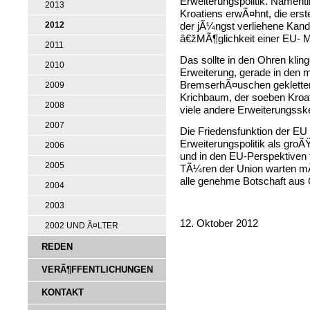
Erweiterungspolitik. Namentl
2013
Kroatiens erwÃ¤hnt, die ers
2012
der jÃ¼ngst verliehene Kand
â€žMÃ¶glichkeit einer EU- M
2011
Das sollte in den Ohren kling
2010
Erweiterung, gerade in den 
BremserhÃ¤uschen gekletter
2009
Krichbaum, der soeben Kroatie
2008
viele andere Erweiterungssk
2007
Die Friedensfunktion der EU
Erweiterungspolitik als gr
2006
und in den EU-Perspektiven 
2005
TÃ¼ren der Union warten mÃ
alle genehme Botschaft aus 
2004
2003
12. Oktober 2012
2002 UND Ã¤LTER
REDEN
VERÃ¶FFENTLICHUNGEN
KONTAKT