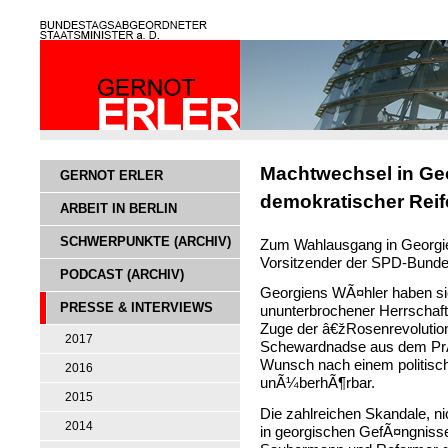
Machtwechsel in Ge
GERNOT ERLER
demokratischer Reif
ARBEIT IN BERLIN
SCHWERPUNKTE (ARCHIV)
Zum Wahlausgang in Georgien 
Vorsitzender der SPD-Bundes
PODCAST (ARCHIV)
Georgiens WÃ¤hler haben si
PRESSE & INTERVIEWS
ununterbrochener Herrschaft
Zuge der â€žRosenrevolution
2017
Schewardnadse aus dem PrÃ¤
Wunsch nach einem politisc
2016
unÃ¼berhÃ¶rbar.
2015
Die zahlreichen Skandale, ni
2014
in georgischen GefÃ¤ngniss