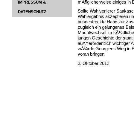
mÃ¶glicherweise einiges in
IMPRESSUM &
Sollte Wahlverlierer Saakasc
DATENSCHUTZ
Wahlergebnis akzeptieren un
ausgestreckte Hand zur Zus
zugleich ein gelungenes Bei
Machtwechsel im sÃ¼dlichen
jungen Geschichte der staat
auÃŸerordentlich wichtiger 
wÃ¼rde Georgiens Weg in Ri
voran bringen.
2. Oktober 2012