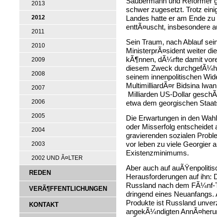
Saubermann und Reformer ge
2013
schwer zugesetzt. Trotz ein
2012
Landes hatte er am Ende zu 
enttÃ¤uscht, insbesondere au
2011
Sein Traum, nach Ablauf sein
2010
MinisterprÃ¤sident weiter 
kÃ¶nnen, dÃ¼rfte damit vore
2009
diesem Zweck durchgefÃ¼hr
2008
seinem innenpolitischen Wi
MultimilliardÃ¤r Bidsina Iwan
2007
Milliarden US-Dollar geschÃ
2006
etwa dem georgischen Staat
2005
Die Erwartungen in den Wahl
oder Misserfolg entscheidet 
2004
gravierenden sozialen Probl
vor leben zu viele Georgier
2003
Existenzminimums.
2002 UND Ã¤LTER
Aber auch auf auÃŸenpoliti
REDEN
Herausforderungen auf ihn: D
Russland nach dem FÃ¼nf-Ta
VERÃ¶FFENTLICHUNGEN
dringend eines Neuanfangs.
Produkte ist Russland unverz
KONTAKT
angekÃ¼ndigten AnnÃ¤heru