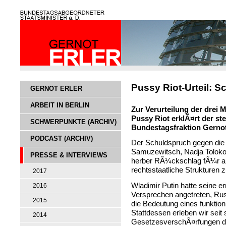
Pussy Riot-Urteil: Sc
GERNOT ERLER
ARBEIT IN BERLIN
Zur Verurteilung der drei
Pussy Riot erklÃ¤rt der st
SCHWERPUNKTE (ARCHIV)
Bundestagsfraktion Gernot
PODCAST (ARCHIV)
Der Schuldspruch gegen die 
Samuzewitsch, Nadja Tolokon
PRESSE & INTERVIEWS
herber RÃ¼ckschlag fÃ¼r a
rechtsstaatliche Strukturen z
2017
Wladimir Putin hatte seine e
2016
Versprechen angetreten, Ru
2015
die Bedeutung eines funktio
Stattdessen erleben wir seit 
2014
GesetzesverschÃ¤rfungen di