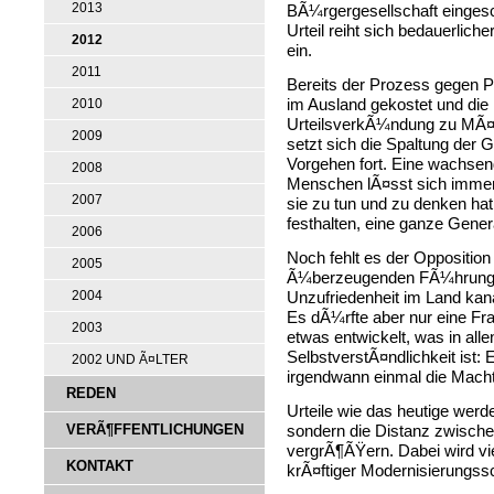
2013
BÃ¼rgergesellschaft eingesc
Urteil reiht sich bedauerli
2012
ein.
2011
Bereits der Prozess gegen P
im Ausland gekostet und die
2010
UrteilsverkÃ¼ndung zu MÃ¤r
2009
setzt sich die Spaltung der 
Vorgehen fort. Eine wachsend
2008
Menschen lÃ¤sst sich immer
2007
sie zu tun und zu denken hat.
festhalten, eine ganze Genera
2006
Noch fehlt es der Opposition
2005
Ã¼berzeugenden FÃ¼hrungsp
Unzufriedenheit im Land kana
2004
Es dÃ¼rfte aber nur eine Fra
2003
etwas entwickelt, was in all
SelbstverstÃ¤ndlichkeit ist: 
2002 UND Ã¤LTER
irgendwann einmal die Machtf
REDEN
Urteile wie das heutige werd
VERÃ¶FFENTLICHUNGEN
sondern die Distanz zwisch
vergrÃ¶ÃŸern. Dabei wird vie
KONTAKT
krÃ¤ftiger Modernisierungssc