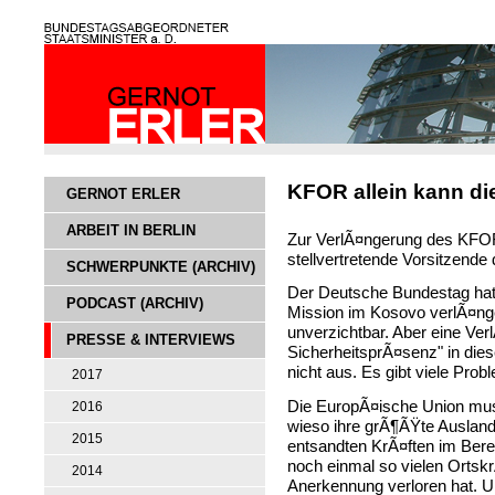
KFOR allein kann di
GERNOT ERLER
ARBEIT IN BERLIN
Zur VerlÃ¤ngerung des KFOR
stellvertretende Vorsitzende
SCHWERPUNKTE (ARCHIV)
Der Deutsche Bundestag hat
PODCAST (ARCHIV)
Mission im Kosovo verlÃ¤nge
unverzichtbar. Aber eine Ver
PRESSE & INTERVIEWS
SicherheitsprÃ¤senz" in die
nicht aus. Es gibt viele Prob
2017
Die EuropÃ¤ische Union mu
2016
wieso ihre grÃ¶ÃŸte Ausla
2015
entsandten KrÃ¤ften im Bereic
noch einmal so vielen Ortsk
2014
Anerkennung verloren hat. U