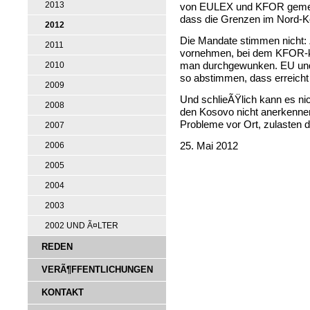
2013
von EULEX und KFOR gemein
dass die Grenzen im Nord-Ko
2012
Die Mandate stimmen nicht: 
2011
vornehmen, bei dem KFOR-ko
man durchgewunken. EU un
2010
so abstimmen, dass erreicht 
2009
Und schlieÃŸlich kann es ni
2008
den Kosovo nicht anerkennen
Probleme vor Ort, zulasten 
2007
25. Mai 2012
2006
2005
2004
2003
2002 UND Ã¤LTER
REDEN
VERÃ¶FFENTLICHUNGEN
KONTAKT