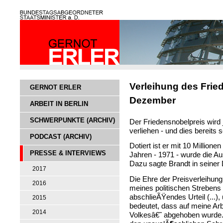
Verleihung des Frie
GERNOT ERLER
Dezember
ARBEIT IN BERLIN
SCHWERPUNKTE (ARCHIV)
Der Friedensnobelpreis wird
verliehen - und dies bereits s
PODCAST (ARCHIV)
Dotiert ist er mit 10 Millio
PRESSE & INTERVIEWS
Jahren - 1971 - wurde die Au
Dazu sagte Brandt in seiner
2017
Die Ehre der Preisverleihun
2016
meines politischen Strebens 
abschlieÃŸendes Urteil (...),
2015
bedeutet, dass auf meine A
2014
Volkesâ€˜ abgehoben wurde.