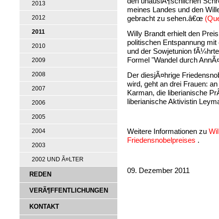
den unauslÃ¶schlichen Sch
2013
meines Landes und den Will
2012
gebracht zu sehen.â€œ
(Que
2011
Willy Brandt erhielt den Preis
politischen Entspannung mit
2010
und der Sowjetunion fÃ¼hrte. 
Formel "Wandel durch AnnÃ
2009
Der diesjÃ¤hrige Friedensnob
2008
wird, geht an drei Frauen: an
2007
Karman, die liberianische Pr
liberianische Aktivistin Le
2006
2005
Weitere Informationen zu
Wil
2004
Friedensnobelpreises
.
2003
2002 UND Ã¤LTER
09. Dezember 2011
REDEN
VERÃ¶FFENTLICHUNGEN
KONTAKT