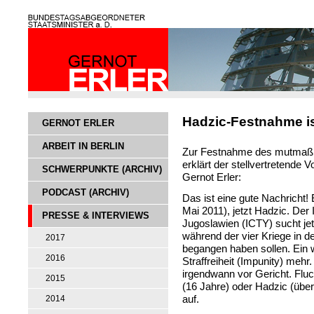
Hadzic-Festnahme is
GERNOT ERLER
ARBEIT IN BERLIN
Zur Festnahme des mutmaßl
erklärt der stellvertretende
SCHWERPUNKTE (ARCHIV)
Gernot Erler:
PODCAST (ARCHIV)
Das ist eine gute Nachricht!
Mai 2011), jetzt Hadzic. Der 
PRESSE & INTERVIEWS
Jugoslawien (ICTY) sucht jet
während der vier Kriege in 
2017
begangen haben sollen. Ein w
2016
Straffreiheit (Impunity) mehr.
irgendwann vor Gericht. Fluc
2015
(16 Jahre) oder Hadzic (über
auf.
2014