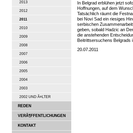
2013
In Belgrad erblühen jetzt so
Hoffnungen, auf dem Wunsc
2012
Tatsächlich räumt die Festn
bei Novi Sad ein riesiges Hi
2011
serbischen Zusammenarbeit 
2010
geben, sobald Hadzic an De
die anstehenden Entscheidu
2009
Beitrittsersuchens Belgrads 
2008
20.07.2011
2007
2006
2005
2004
2003
2002 UND Ã¤LTER
REDEN
VERÃ¶FFENTLICHUNGEN
KONTAKT