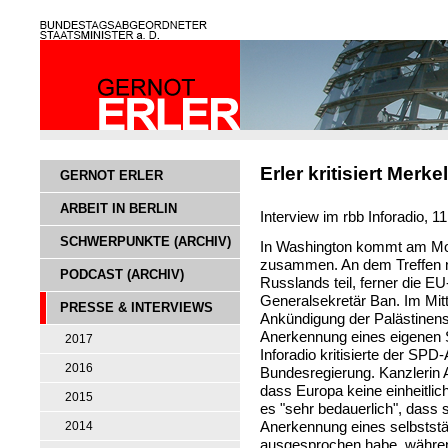
Erler kritisiert Merk
GERNOT ERLER
ARBEIT IN BERLIN
Interview im rbb Inforadio, 1
SCHWERPUNKTE (ARCHIV)
In Washington kommt am Mon
zusammen. An dem Treffen 
PODCAST (ARCHIV)
Russlands teil, ferner die 
Generalsekretär Ban. Im Mitt
PRESSE & INTERVIEWS
Ankündigung der Palästinens
Anerkennung eines eigenen 
2017
Inforadio kritisierte der SP
2016
Bundesregierung. Kanzlerin 
dass Europa keine einheitlich
2015
es "sehr bedauerlich", dass s
Anerkennung eines selbststä
2014
ausgesprochen habe, währen