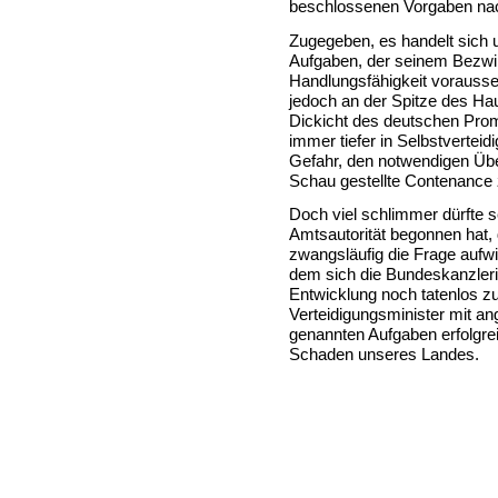
beschlossenen Vorgaben nac
Zugegeben, es handelt sich 
Aufgaben, der seinem Bezwing
Handlungsfähigkeit vorausset
jedoch an der Spitze des Hau
Dickicht des deutschen Prom
immer tiefer in Selbstverteid
Gefahr, den notwendigen Über
Schau gestellte Contenance z
Doch viel schlimmer dürfte s
Amtsautorität begonnen hat, d
zwangsläufig die Frage aufwi
dem sich die Bundeskanzleri
Entwicklung noch tatenlos z
Verteidigungsminister mit an
genannten Aufgaben erfolgre
Schaden unseres Landes.