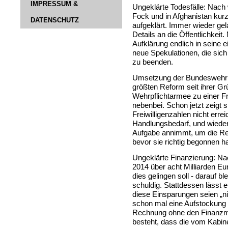
IMPRESSUM &
Ungeklärte Todesfälle: Nach 
Fock und in Afghanistan kurz
DATENSCHUTZ
aufgeklärt. Immer wieder gel
Details an die Öffentlichkeit.
Aufklärung endlich in sein
neue Spekulationen, die sic
zu beenden.
Umsetzung der Bundeswehrre
größten Reform seit ihrer G
Wehrpflichtarmee zu einer Fr
nebenbei. Schon jetzt zeigt 
Freiwilligenzahlen nicht erre
Handlungsbedarf, und wieder i
Aufgabe annimmt, um die Ref
bevor sie richtig begonnen ha
Ungeklärte Finanzierung: Nac
2014 über acht Milliarden Eu
dies gelingen soll - darauf b
schuldig. Stattdessen lässt 
diese Einsparungen seien „nic
schon mal eine Aufstockung s
Rechnung ohne den Finanzmi
besteht, dass die vom Kabine