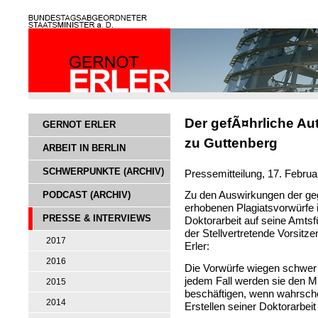
Der gefÃ¤hrliche Aut
GERNOT ERLER
zu Guttenberg
ARBEIT IN BERLIN
SCHWERPUNKTE (ARCHIV)
Pressemitteilung, 17. Februa
PODCAST (ARCHIV)
Zu den Auswirkungen der ge
erhobenen Plagiatsvorwürfe
PRESSE & INTERVIEWS
Doktorarbeit auf seine Amtsf
der Stellvertretende Vorsit
2017
Erler:
2016
Die Vorwürfe wiegen schwer 
jedem Fall werden sie den M
2015
beschäftigen, wenn wahrsche
2014
Erstellen seiner Doktorarbei