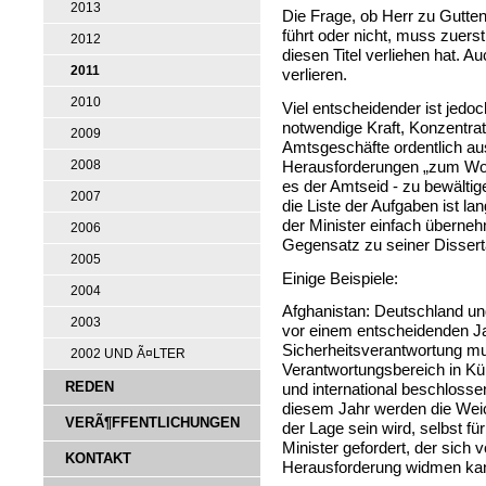
2013
Die Frage, ob Herr zu Gutte
führt oder nicht, muss zuerst
2012
diesen Titel verliehen hat. 
2011
verlieren.
2010
Viel entscheidender ist jedoc
notwendige Kraft, Konzentrati
2009
Amtsgeschäfte ordentlich a
Herausforderungen „zum Woh
2008
es der Amtseid - zu bewältig
2007
die Liste der Aufgaben ist l
der Minister einfach überneh
2006
Gegensatz zu seiner Disserta
2005
Einige Beispiele:
2004
Afghanistan: Deutschland un
2003
vor einem entscheidenden Ja
Sicherheitsverantwortung m
2002 UND Ã¤LTER
Verantwortungsbereich in K
REDEN
und international beschlosse
diesem Jahr werden die Weich
VERÃ¶FFENTLICHUNGEN
der Lage sein wird, selbst für
Minister gefordert, der sich
KONTAKT
Herausforderung widmen ka