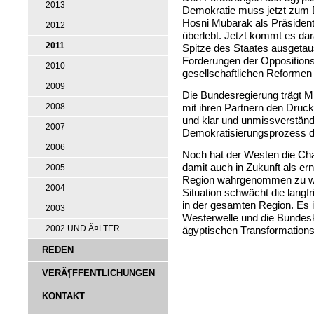
2013
Demokratie muss jetzt zum D
Hosni Mubarak als Präsiden
2012
überlebt. Jetzt kommt es dar
2011
Spitze des Staates ausgetau
Forderungen der Oppositio
2010
gesellschaftlichen Reforme
2009
Die Bundesregierung trägt M
mit ihren Partnern den Druc
2008
und klar und unmissverständ
2007
Demokratisierungsprozess 
2006
Noch hat der Westen die Cha
damit auch in Zukunft als e
2005
Region wahrgenommen zu wer
2004
Situation schwächt die langf
in der gesamten Region. Es i
2003
Westerwelle und die Bundeska
2002 UND Ã¤LTER
ägyptischen Transformations
REDEN
VERÃ¶FFENTLICHUNGEN
KONTAKT