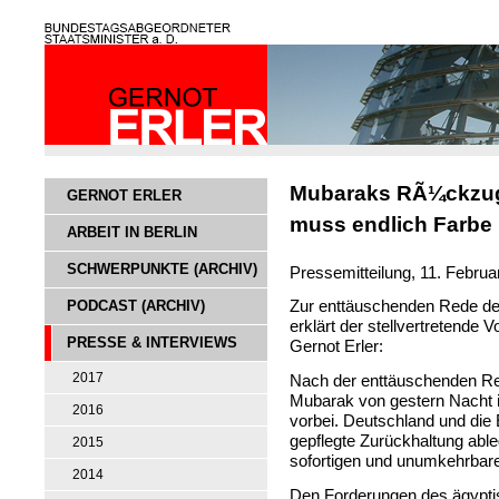
Mubaraks RÃ¼ckzug 
GERNOT ERLER
muss endlich Farbe
ARBEIT IN BERLIN
SCHWERPUNKTE (ARCHIV)
Pressemitteilung, 11. Febru
PODCAST (ARCHIV)
Zur enttäuschenden Rede de
erklärt der stellvertretende
PRESSE & INTERVIEWS
Gernot Erler:
2017
Nach der enttäuschenden Re
Mubarak von gestern Nacht is
2016
vorbei. Deutschland und die
gepflegte Zurückhaltung abl
2015
sofortigen und unumkehrbare
2014
Den Forderungen des ägypti